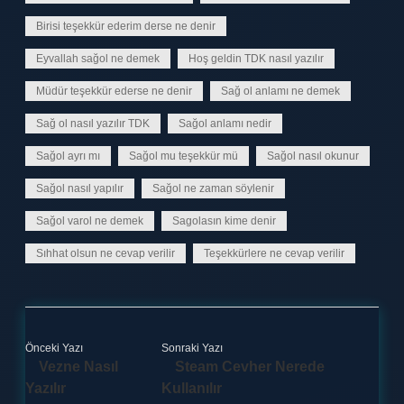
Birisi teşekkür ederim derse ne denir
Eyvallah sağol ne demek
Hoş geldin TDK nasıl yazılır
Müdür teşekkür ederse ne denir
Sağ ol anlamı ne demek
Sağ ol nasıl yazılır TDK
Sağol anlamı nedir
Sağol ayrı mı
Sağol mu teşekkür mü
Sağol nasıl okunur
Sağol nasıl yapılır
Sağol ne zaman söylenir
Sağol varol ne demek
Sagolasın kime denir
Sıhhat olsun ne cevap verilir
Teşekkürlere ne cevap verilir
Önceki Yazı
Sonraki Yazı
Vezne Nasıl
Steam Cevher Nerede
Yazılır
Kullanılır