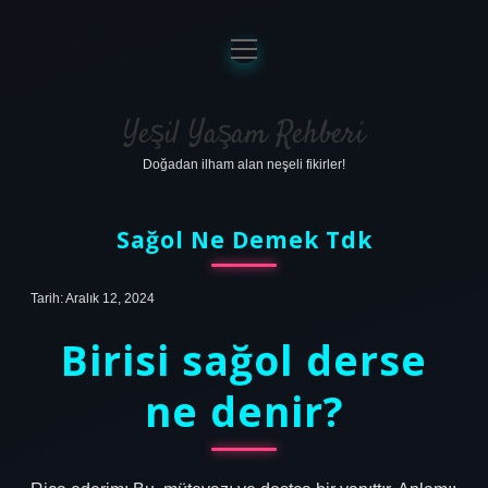
menüyü
aç
Anasayfa
Gizlilik Politikası
Yeşil Yaşam Rehberi
Doğadan ilham alan neşeli fikirler!
Yasal Uyarı
Hakkımızda
Sağol Ne Demek Tdk
Tarih: Aralık 12, 2024
Birisi sağol derse
ne denir?