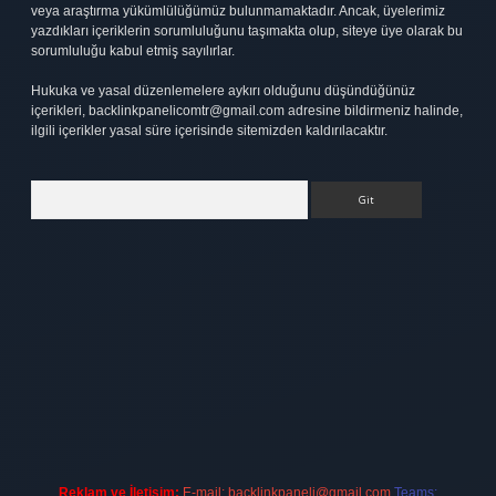
veya araştırma yükümlülüğümüz bulunmamaktadır. Ancak, üyelerimiz
yazdıkları içeriklerin sorumluluğunu taşımakta olup, siteye üye olarak bu
sorumluluğu kabul etmiş sayılırlar.
Hukuka ve yasal düzenlemelere aykırı olduğunu düşündüğünüz
içerikleri,
backlinkpanelicomtr@gmail.com
adresine bildirmeniz halinde,
ilgili içerikler yasal süre içerisinde sitemizden kaldırılacaktır.
Arama
t
elexbett.net
Reklam ve İletişim:
E-mail:
backlinkpaneli@gmail.com
Teams: