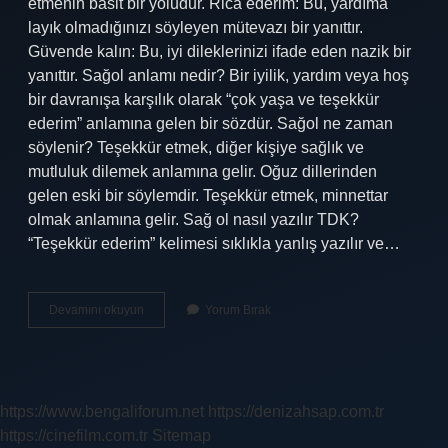
etmenin basit bir yoludur. Rica ederim: Bu, yardıma
layık olmadığınızı söyleyen mütevazı bir yanıttır.
Güvende kalın: Bu, iyi dileklerinizi ifade eden nazik bir
yanıttır. Sağol anlamı nedir? Bir iyilik, yardım veya hoş
bir davranışa karşılık olarak “çok yaşa ve teşekkür
ederim” anlamına gelen bir sözdür. Sağol ne zaman
söylenir? Teşekkür etmek, diğer kişiye sağlık ve
mutluluk dilemek anlamına gelir. Oğuz dillerinden
gelen eski bir söylemdir. Teşekkür etmek, minnettar
olmak anlamına gelir. Sağ ol nasıl yazılır TDK?
“Teşekkür ederim” kelimesi sıklıkla yanlış yazılır ve…
Sağol
Devamını okuyun
Yorum Bırak
Ne
Demek
Tdk
https://www.bengaliforum.net
https://denizahsap.com.tr
https://cinefilm.com.tr
Sitemap