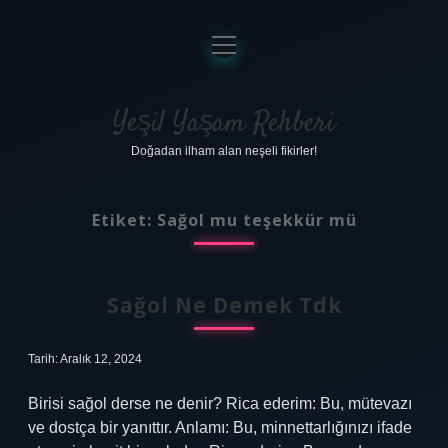
menüyü
aç
Anasayfa
Gizlilik Politikası
Yeşil Yaşam Rehberi
Doğadan ilham alan neşeli fikirler!
Yasal Uyarı
Hakkımızda
Etiket:
Sağol mu teşekkür mü
Sağol Ne Demek Tdk
Tarih: Aralık 12, 2024
Birisi sağol derse ne denir? Rica ederim: Bu, mütevazı
ve dostça bir yanıttır. Anlamı: Bu, minnettarlığınızı ifade