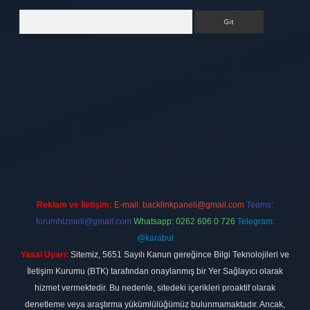
Arama
tt.net
Reklam ve İletişim:
E-mail:
backlinkpaneli@gmail.com
Teams:
forumhizmeti@gmail.com
Whatsapp: 0262 606 0 726
Telegram:
@karabul
Yasal Uyarı:
Sitemiz, 5651 Sayılı Kanun gereğince Bilgi Teknolojileri ve
İletişim Kurumu (BTK) tarafından onaylanmış bir Yer Sağlayıcı olarak
hizmet vermektedir. Bu nedenle, sitedeki içerikleri proaktif olarak
denetleme veya araştırma yükümlülüğümüz bulunmamaktadır. Ancak,