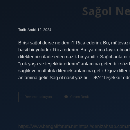
Sağol N
Tarih: Aralık 12, 2024
Birisi sağol derse ne denir? Rica ederim: Bu, mütevazı v
basit bir yoludur. Rica ederim: Bu, yardıma layık olmadı
dileklerinizi ifade eden nazik bir yanıttır. Sağol anlamı 
“çok yaşa ve teşekkür ederim” anlamına gelen bir sözd
sağlık ve mutluluk dilemek anlamına gelir. Oğuz diller
anlamına gelir. Sağ ol nasıl yazılır TDK? “Teşekkür eder
Sağol
Devamını okuyun
Yorum Bırak
Ne
Demek
Tdk
https://www.bengaliforum.net
https://denizahsap.com.tr