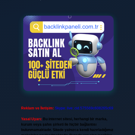
Reklam ve İletişim:
Skype: live:.cid.575569c608265c69
Yasal Uyarı:
Bu internet sitesi, herhangi bir marka,
kurum veya şahıs şirketi ile hiçbir bağlantısı
bulunmamaktadır. Sitede yalnızca kendi hazırladığımız