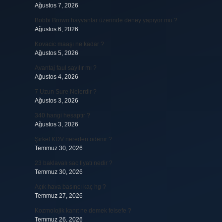
Ağustos 7, 2026
Bobbi Brown hayvanlar üzerinde deney yapıyor mu ?
Ağustos 6, 2026
Kovacic maaşı ne kadar ?
Ağustos 5, 2026
Avantaj faul sayılır mı ?
Ağustos 4, 2026
7 Uzun Sure Nelerdir ?
Ağustos 3, 2026
340 hangi hesaptır ?
Ağustos 3, 2026
Şirket KDV nereden ödenir ?
Temmuz 30, 2026
23 baklavalı sac fiyatı nedir ?
Temmuz 30, 2026
Açık hava basıncı kaç hg ?
Temmuz 27, 2026
Kozmolojik kanıt ne demek felsefe ?
Temmuz 26, 2026