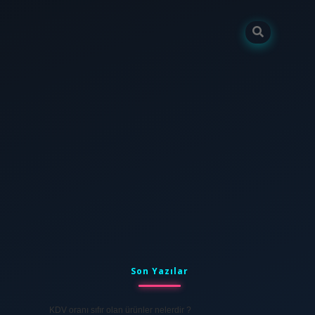
Sidebar
tulipbet
elexbett.net
Son Yazılar
KDV oranı sıfır olan ürünler nelerdir ?