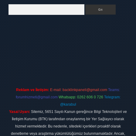
Arama
tt.net
Reklam ve İletişim:
E-mail:
backlinkpaneli@gmail.com
Teams:
forumhizmeti@gmail.com
Whatsapp: 0262 606 0 726
Telegram:
@karabul
Yasal Uyarı:
Sitemiz, 5651 Sayılı Kanun gereğince Bilgi Teknolojileri ve
İletişim Kurumu (BTK) tarafından onaylanmış bir Yer Sağlayıcı olarak
hizmet vermektedir. Bu nedenle, sitedeki içerikleri proaktif olarak
denetleme veya araştırma yükümlülüğümüz bulunmamaktadır. Ancak,