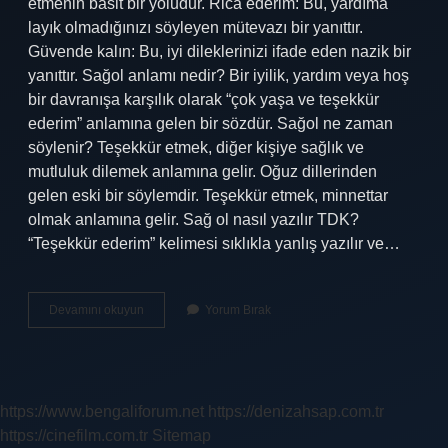
etmenin basit bir yoludur. Rica ederim: Bu, yardıma
layık olmadığınızı söyleyen mütevazı bir yanıttır.
Güvende kalın: Bu, iyi dileklerinizi ifade eden nazik bir
yanıttır. Sağol anlamı nedir? Bir iyilik, yardım veya hoş
bir davranışa karşılık olarak “çok yaşa ve teşekkür
ederim” anlamına gelen bir sözdür. Sağol ne zaman
söylenir? Teşekkür etmek, diğer kişiye sağlık ve
mutluluk dilemek anlamına gelir. Oğuz dillerinden
gelen eski bir söylemdir. Teşekkür etmek, minnettar
olmak anlamına gelir. Sağ ol nasıl yazılır TDK?
“Teşekkür ederim” kelimesi sıklıkla yanlış yazılır ve…
Sağol
Devamını okuyun
Yorum Bırak
Ne
Demek
Tdk
https://www.bengaliforum.net
https://denizahsap.com.tr
https://cinefilm.com.tr
Sitemap