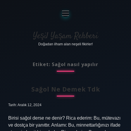
menüyü
aç
Anasayfa
Gizlilik Politikası
Yeşil Yaşam Rehberi
Doğadan ilham alan neşeli fikirler!
Yasal Uyarı
Hakkımızda
Etiket:
Sağol nasıl yapılır
Sağol Ne Demek Tdk
Tarih: Aralık 12, 2024
Birisi sağol derse ne denir? Rica ederim: Bu, mütevazı
ve dostça bir yanıttır. Anlamı: Bu, minnettarlığınızı ifade