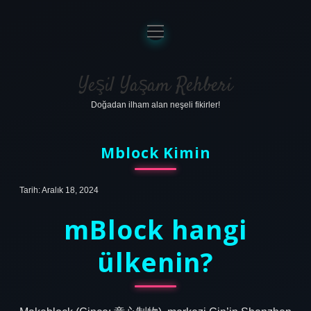
menüyü
aç
Anasayfa
Gizlilik Politikası
Yeşil Yaşam Rehberi
Doğadan ilham alan neşeli fikirler!
Yasal Uyarı
Hakkımızda
Mblock Kimin
Tarih: Aralık 18, 2024
mBlock hangi
ülkenin?