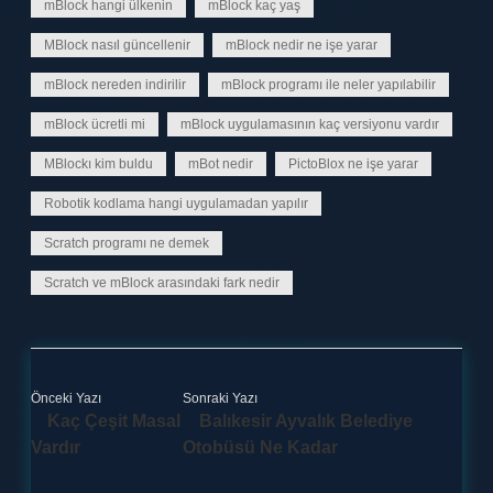
mBlock hangi ülkenin
mBlock kaç yaş
MBlock nasıl güncellenir
mBlock nedir ne işe yarar
mBlock nereden indirilir
mBlock programı ile neler yapılabilir
mBlock ücretli mi
mBlock uygulamasının kaç versiyonu vardır
MBlockı kim buldu
mBot nedir
PictoBlox ne işe yarar
Robotik kodlama hangi uygulamadan yapılır
Scratch programı ne demek
Scratch ve mBlock arasındaki fark nedir
Önceki Yazı
Sonraki Yazı
Kaç Çeşit Masal
Balıkesir Ayvalık Belediye
Vardır
Otobüsü Ne Kadar