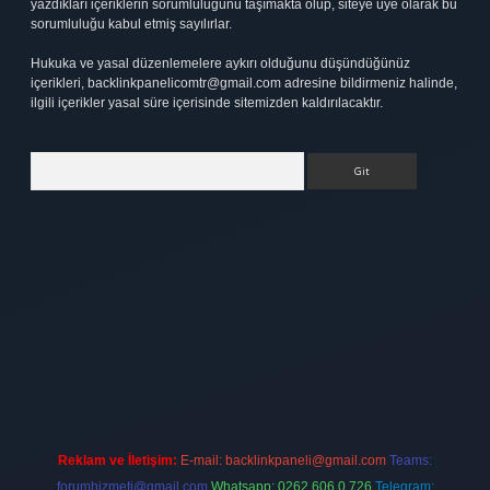
yazdıkları içeriklerin sorumluluğunu taşımakta olup, siteye üye olarak bu
sorumluluğu kabul etmiş sayılırlar.
Hukuka ve yasal düzenlemelere aykırı olduğunu düşündüğünüz
içerikleri,
backlinkpanelicomtr@gmail.com
adresine bildirmeniz halinde,
ilgili içerikler yasal süre içerisinde sitemizden kaldırılacaktır.
Arama
bet
elexbett.net
Reklam ve İletişim:
E-mail:
backlinkpaneli@gmail.com
Teams:
forumhizmeti@gmail.com
Whatsapp: 0262 606 0 726
Telegram: