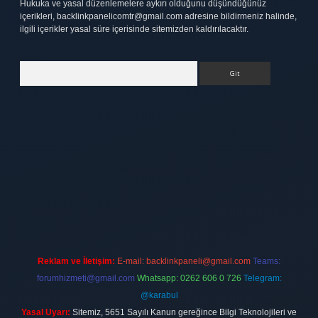
Hukuka ve yasal düzenlemelere aykırı olduğunu düşündüğünüz
içerikleri,
backlinkpanelicomtr@gmail.com
adresine bildirmeniz halinde,
ilgili içerikler yasal süre içerisinde sitemizden kaldırılacaktır.
Arama
tt.net
Reklam ve İletişim:
E-mail:
backlinkpaneli@gmail.com
Teams:
forumhizmeti@gmail.com
Whatsapp: 0262 606 0 726
Telegram:
@karabul
Yasal Uyarı:
Sitemiz, 5651 Sayılı Kanun gereğince Bilgi Teknolojileri ve