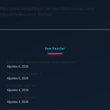
https://www.bengaliforum.net
https://denizahsap.com.tr
https://cinefilm.com.tr
Sitemap
Sidebar
Son Yazılar
Bobbi Brown hayvanlar üzerinde deney yapıyor mu ?
Ağustos 6, 2026
Kovacic maaşı ne kadar ?
Ağustos 5, 2026
Avantaj faul sayılır mı ?
Ağustos 4, 2026
7 Uzun Sure Nelerdir ?
Ağustos 3, 2026
340 hangi hesaptır ?