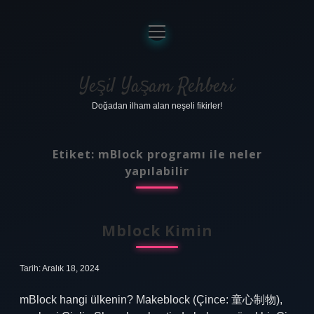
menüyü
aç
Anasayfa
Gizlilik Politikası
Yeşil Yaşam Rehberi
Doğadan ilham alan neşeli fikirler!
Yasal Uyarı
Hakkımızda
Etiket:
mBlock programı ile neler
yapılabilir
Mblock Kimin
Tarih: Aralık 18, 2024
mBlock hangi ülkenin? Makeblock (Çince: 童心制物),