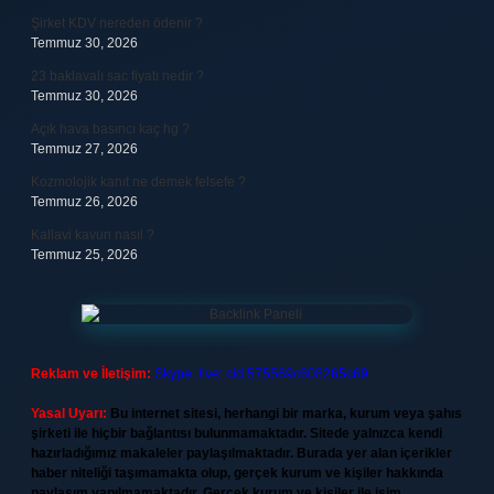
Şirket KDV nereden ödenir ?
Temmuz 30, 2026
23 baklavalı sac fiyatı nedir ?
Temmuz 30, 2026
Açık hava basıncı kaç hg ?
Temmuz 27, 2026
Kozmolojik kanıt ne demek felsefe ?
Temmuz 26, 2026
Kallavi kavun nasıl ?
Temmuz 25, 2026
Reklam ve İletişim:
Skype: live:.cid.575569c608265c69
Yasal Uyarı:
Bu internet sitesi, herhangi bir marka, kurum veya şahıs
şirketi ile hiçbir bağlantısı bulunmamaktadır. Sitede yalnızca kendi
hazırladığımız makaleler paylaşılmaktadır. Burada yer alan içerikler
haber niteliği taşımamakta olup, gerçek kurum ve kişiler hakkında
paylaşım yapılmamaktadır. Gerçek kurum ve kişiler ile isim