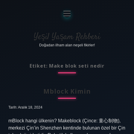
menüyü
aç
Anasayfa
Gizlilik Politikası
Yeşil Yaşam Rehberi
Doğadan ilham alan neşeli fikirler!
Yasal Uyarı
Hakkımızda
Etiket:
Make blok seti nedir
Mblock Kimin
Tarih: Aralık 18, 2024
mBlock hangi ülkenin? Makeblock (Çince: 童心制物),
merkezi Çin’in Shenzhen kentinde bulunan özel bir Çin