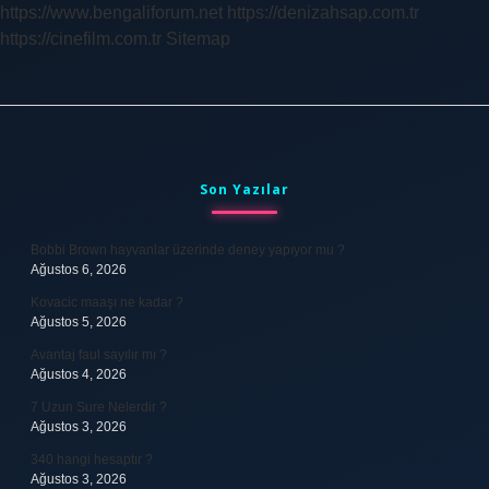
https://www.bengaliforum.net
https://denizahsap.com.tr
https://cinefilm.com.tr
Sitemap
Sidebar
Son Yazılar
Bobbi Brown hayvanlar üzerinde deney yapıyor mu ?
Ağustos 6, 2026
Kovacic maaşı ne kadar ?
Ağustos 5, 2026
Avantaj faul sayılır mı ?
Ağustos 4, 2026
7 Uzun Sure Nelerdir ?
Ağustos 3, 2026
340 hangi hesaptır ?
Ağustos 3, 2026