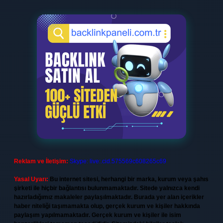
Reklam ve İletişim:
Skype: live:.cid.575569c608265c69
Yasal Uyarı:
Bu internet sitesi, herhangi bir marka, kurum veya şahıs
şirketi ile hiçbir bağlantısı bulunmamaktadır. Sitede yalnızca kendi
hazırladığımız makaleler paylaşılmaktadır. Burada yer alan içerikler
haber niteliği taşımamakta olup, gerçek kurum ve kişiler hakkında
paylaşım yapılmamaktadır. Gerçek kurum ve kişiler ile isim