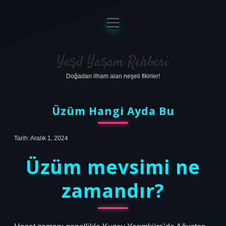
menüyü
aç
Anasayfa
Gizlilik Politikası
Yeşil Yaşam Rehberi
Doğadan ilham alan neşeli fikirler!
Yasal Uyarı
Hakkımızda
Üzüm Hangi Ayda Bu
Tarih: Aralık 1, 2024
Üzüm mevsimi ne
zamandır?