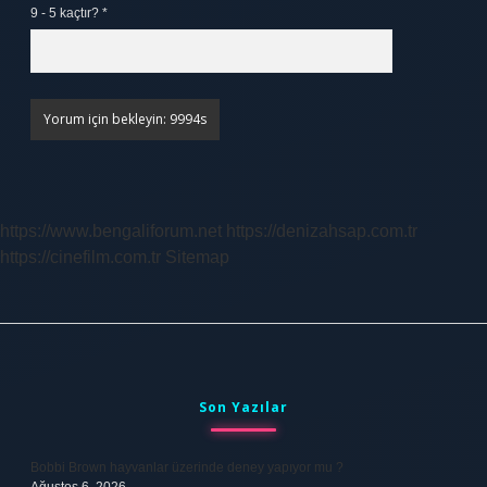
9 - 5 kaçtır?
*
https://www.bengaliforum.net
https://denizahsap.com.tr
https://cinefilm.com.tr
Sitemap
Sidebar
Son Yazılar
Bobbi Brown hayvanlar üzerinde deney yapıyor mu ?