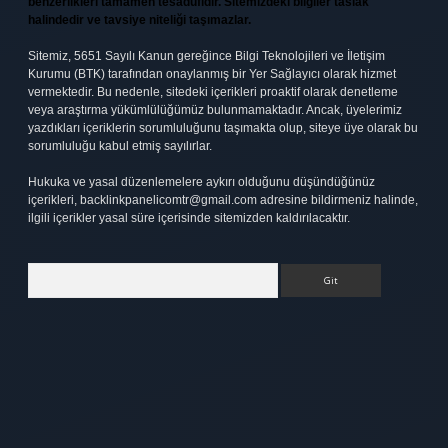
benzerlikleri tamamen tesadüfidir. Sitemizdeki bilgiler taslak
halindedir ve tavsiye niteliği taşımazlar.
Sitemiz, 5651 Sayılı Kanun gereğince Bilgi Teknolojileri ve İletişim
Kurumu (BTK) tarafından onaylanmış bir Yer Sağlayıcı olarak hizmet
vermektedir. Bu nedenle, sitedeki içerikleri proaktif olarak denetleme
veya araştırma yükümlülüğümüz bulunmamaktadır. Ancak, üyelerimiz
yazdıkları içeriklerin sorumluluğunu taşımakta olup, siteye üye olarak bu
sorumluluğu kabul etmiş sayılırlar.
Hukuka ve yasal düzenlemelere aykırı olduğunu düşündüğünüz
içerikleri,
backlinkpanelicomtr@gmail.com
adresine bildirmeniz halinde,
ilgili içerikler yasal süre içerisinde sitemizden kaldırılacaktır.
Arama
t
elexbett.net