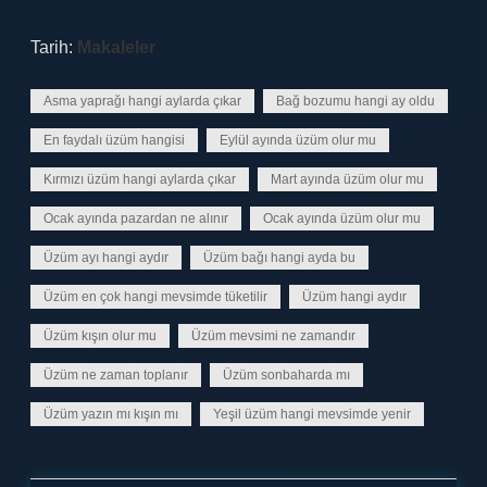
Tarih:
Makaleler
Asma yaprağı hangi aylarda çıkar
Bağ bozumu hangi ay oldu
En faydalı üzüm hangisi
Eylül ayında üzüm olur mu
Kırmızı üzüm hangi aylarda çıkar
Mart ayında üzüm olur mu
Ocak ayında pazardan ne alınır
Ocak ayında üzüm olur mu
Üzüm ayı hangi aydır
Üzüm bağı hangi ayda bu
Üzüm en çok hangi mevsimde tüketilir
Üzüm hangi aydır
Üzüm kışın olur mu
Üzüm mevsimi ne zamandır
Üzüm ne zaman toplanır
Üzüm sonbaharda mı
Üzüm yazın mı kışın mı
Yeşil üzüm hangi mevsimde yenir