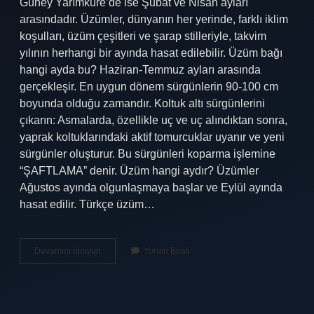
Güney Yarımküre’de ise Şubat ve Nisan ayları
arasındadır. Üzümler, dünyanın her yerinde, farklı iklim
koşulları, üzüm çeşitleri ve şarap stilleriyle, takvim
yılının herhangi bir ayında hasat edilebilir. Üzüm bağı
hangi ayda bu? Haziran-Temmuz ayları arasında
gerçekleşir. En uygun dönem sürgünlerin 90-100 cm
boyunda olduğu zamandır. Koltuk altı sürgünlerini
çıkarın: Asmalarda, özellikle uç ve uç alındıktan sonra,
yaprak koltuklarındaki aktif tomurcuklar uyanır ve yeni
sürgünler oluşturur. Bu sürgünleri koparma işlemine
“ŞAFTLAMA” denir. Üzüm hangi aydır? Üzümler
Ağustos ayında olgunlaşmaya başlar ve Eylül ayında
hasat edilir. Türkçe üzüm…
Üzüm
Devamını okuyun
Yorum Bırak
Hangi
Ayda
Bu