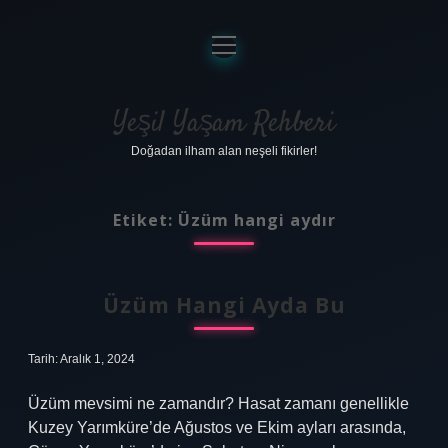
menüyü
aç
Anasayfa
Gizlilik Politikası
Yeşil Yaşam Rehberi
Doğadan ilham alan neşeli fikirler!
Yasal Uyarı
Hakkımızda
Etiket:
Üzüm hangi aydır
Üzüm Hangi Ayda Bu
Tarih: Aralık 1, 2024
Üzüm mevsimi ne zamandır? Hasat zamanı genellikle
Kuzey Yarımküre’de Ağustos ve Ekim ayları arasında,