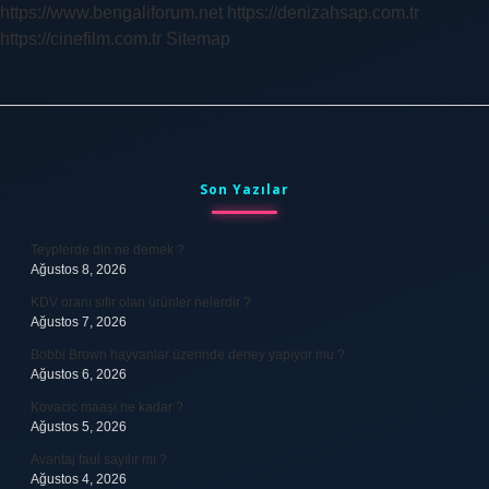
https://www.bengaliforum.net
https://denizahsap.com.tr
https://cinefilm.com.tr
Sitemap
Sidebar
Son Yazılar
Teyplerde din ne demek ?
Ağustos 8, 2026
KDV oranı sıfır olan ürünler nelerdir ?
Ağustos 7, 2026
Bobbi Brown hayvanlar üzerinde deney yapıyor mu ?
Ağustos 6, 2026
Kovacic maaşı ne kadar ?
Ağustos 5, 2026
Avantaj faul sayılır mı ?
Ağustos 4, 2026