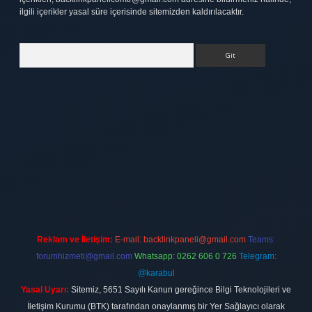
ilgili içerikler yasal süre içerisinde sitemizden kaldırılacaktır.
Arama
tt.net
Reklam ve İletişim:
E-mail:
backlinkpaneli@gmail.com
Teams:
forumhizmeti@gmail.com
Whatsapp: 0262 606 0 726
Telegram:
@karabul
Yasal Uyarı:
Sitemiz, 5651 Sayılı Kanun gereğince Bilgi Teknolojileri ve
İletişim Kurumu (BTK) tarafından onaylanmış bir Yer Sağlayıcı olarak