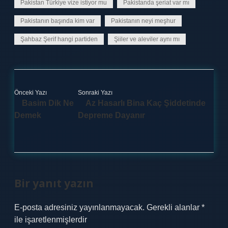
Pakistan Türkiye vize istiyor mu
Pakistanda şeriat var mı
Pakistanın başında kim var
Pakistanın neyi meşhur
Şahbaz Şerif hangi partiden
Şiiler ve aleviler aynı mı
Önceki Yazı
Sonraki Yazı
Basim Dik Ne
Az Hasarlı Bina Kaç Şiddetinde
Demek
Depreme Dayanır
Bir yanıt yazın
E-posta adresiniz yayınlanmayacak.
Gerekli alanlar
*
ile işaretlenmişlerdir