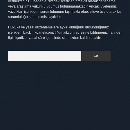
vermektedir. Bu nedenle, sitedeki içerikleri proaktif olarak denetleme
veya araştırma yükümlülüğümüz bulunmamaktadır. Ancak, üyelerimiz
yazdıkları içeriklerin sorumluluğunu taşımakta olup, siteye üye olarak bu
sorumluluğu kabul etmiş sayılırlar.
Hukuka ve yasal düzenlemelere aykırı olduğunu düşündüğünüz
içerikleri,
backlinkpanelicomtr@gmail.com
adresine bildirmeniz halinde,
ilgili içerikler yasal süre içerisinde sitemizden kaldırılacaktır.
Arama
t
elexbett.net