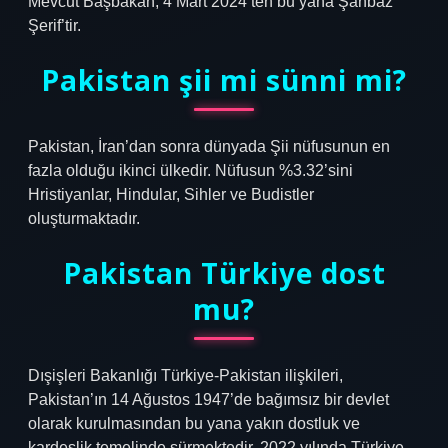
Mevcut Başbakan, 4 Mart 2024’ten bu yana Şahbaz
Şerif’tir.
Pakistan şii mi sünni mi?
Pakistan, İran’dan sonra dünyada Şii nüfusunun en
fazla olduğu ikinci ülkedir. Nüfusun %3.32’sini
Hristiyanlar, Hindular, Sihler ve Budistler
oluşturmaktadır.
Pakistan Türkiye dost
mu?
Dışişleri Bakanlığı Türkiye-Pakistan ilişkileri,
Pakistan’ın 14 Ağustos 1947’de bağımsız bir devlet
olarak kurulmasından bu yana yakın dostluk ve
kardeşlik temelinde sürmektedir. 2022 yılında Türkiye