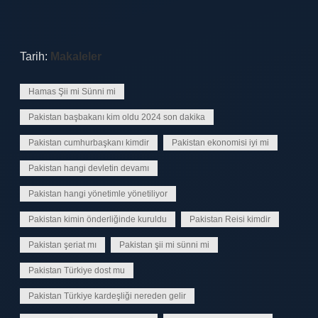
Tarih:
Makaleler
Hamas Şii mi Sünni mi
Pakistan başbakanı kim oldu 2024 son dakika
Pakistan cumhurbaşkanı kimdir
Pakistan ekonomisi iyi mi
Pakistan hangi devletin devamı
Pakistan hangi yönetimle yönetiliyor
Pakistan kimin önderliğinde kuruldu
Pakistan Reisi kimdir
Pakistan şeriat mı
Pakistan şii mi sünni mi
Pakistan Türkiye dost mu
Pakistan Türkiye kardeşliği nereden gelir