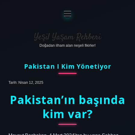
menüyü
aç
Anasayfa
Gizlilik Politikası
Yeşil Yaşam Rehberi
Doğadan ilham alan neşeli fikirler!
Yasal Uyarı
Hakkımızda
Pakistan I Kim Yönetiyor
Tarih: Nisan 12, 2025
Pakistan’ın başında
kim var?