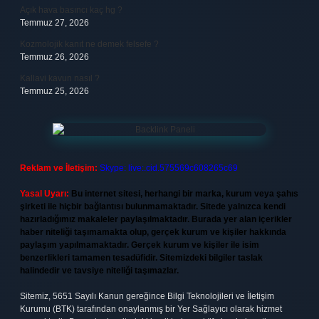
Açık hava basıncı kaç hg ?
Temmuz 27, 2026
Kozmolojik kanıt ne demek felsefe ?
Temmuz 26, 2026
Kallavi kavun nasıl ?
Temmuz 25, 2026
Reklam ve İletişim:
Skype: live:.cid.575569c608265c69
Yasal Uyarı:
Bu internet sitesi, herhangi bir marka, kurum veya şahıs
şirketi ile hiçbir bağlantısı bulunmamaktadır. Sitede yalnızca kendi
hazırladığımız makaleler paylaşılmaktadır. Burada yer alan içerikler
haber niteliği taşımamakta olup, gerçek kurum ve kişiler hakkında
paylaşım yapılmamaktadır. Gerçek kurum ve kişiler ile isim
benzerlikleri tamamen tesadüfidir. Sitemizdeki bilgiler taslak
halindedir ve tavsiye niteliği taşımazlar.
Sitemiz, 5651 Sayılı Kanun gereğince Bilgi Teknolojileri ve İletişim
Kurumu (BTK) tarafından onaylanmış bir Yer Sağlayıcı olarak hizmet