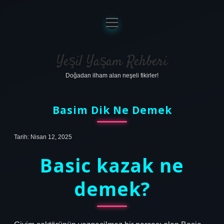
menüyü
aç
Anasayfa
Gizlilik Politikası
Yeşil Yaşam Rehberi
Doğadan ilham alan neşeli fikirler!
Yasal Uyarı
Hakkımızda
Basim Dik Ne Demek
Tarih: Nisan 12, 2025
Basic kazak ne
demek?