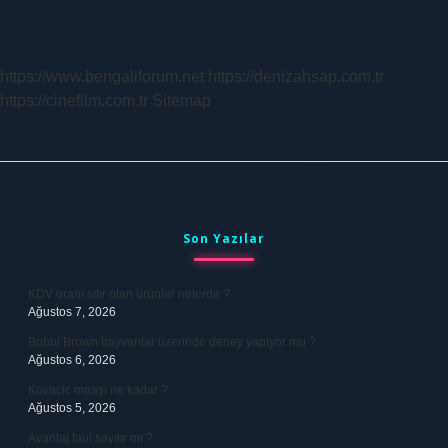
https://www.bengaliforum.net
https://denizahsap.com.tr
https://cinefilm.com.tr
Sitemap
Sidebar
Son Yazılar
KDV oranı sıfır olan ürünler nelerdir ?
Ağustos 7, 2026
Bobbi Brown hayvanlar üzerinde deney yapıyor mu ?
Ağustos 6, 2026
Kovacic maaşı ne kadar ?
Ağustos 5, 2026
Avantaj faul sayılır mı ?