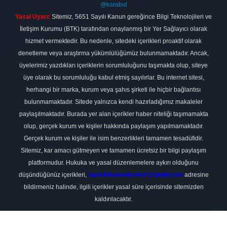
@karabul
Yasal Uyarı:
Sitemiz, 5651 Sayılı Kanun gereğince Bilgi Teknolojileri ve
İletişim Kurumu (BTK) tarafından onaylanmış bir Yer Sağlayıcı olarak
hizmet vermektedir. Bu nedenle, sitedeki içerikleri proaktif olarak
denetleme veya araştırma yükümlülüğümüz bulunmamaktadır. Ancak,
üyelerimiz yazdıkları içeriklerin sorumluluğunu taşımakta olup, siteye
üye olarak bu sorumluluğu kabul etmiş sayılırlar. Bu internet sitesi,
herhangi bir marka, kurum veya şahıs şirketi ile hiçbir bağlantısı
bulunmamaktadır. Sitede yalnızca kendi hazırladığımız makaleler
paylaşılmaktadır. Burada yer alan içerikler haber niteliği taşımamakta
olup, gerçek kurum ve kişiler hakkında paylaşım yapılmamaktadır.
Gerçek kurum ve kişiler ile isim benzerlikleri tamamen tesadüfidir.
Sitemiz, kar amacı gütmeyen ve tamamen ücretsiz bir bilgi paylaşım
platformudur. Hukuka ve yasal düzenlemelere aykırı olduğunu
düşündüğünüz içerikleri,
backlinkpanelicomtr@gmail.com
adresine
bildirmeniz halinde, ilgili içerikler yasal süre içerisinde sitemizden
kaldırılacaktır.
Scro