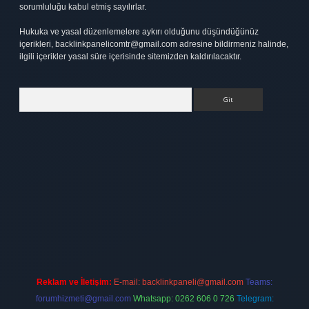
sorumluluğu kabul etmiş sayılırlar.
Hukuka ve yasal düzenlemelere aykırı olduğunu düşündüğünüz
içerikleri,
backlinkpanelicomtr@gmail.com
adresine bildirmeniz halinde,
ilgili içerikler yasal süre içerisinde sitemizden kaldırılacaktır.
Arama
t
elexbett.net
Reklam ve İletişim:
E-mail:
backlinkpaneli@gmail.com
Teams:
forumhizmeti@gmail.com
Whatsapp: 0262 606 0 726
Telegram: