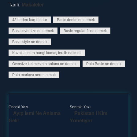
Tarih:
Makaleler
48 beden kaç kilodur
Basic denim ne demek
Basic oversize ne demek
Basic regular fit ne demek
Basic style ne demek
Kazak alırken hangi kumaş tercih edilmeli
Oversize kelimesinin anlamı ne demek
Polo Basic ne demek
Polo markası nerenin malı
Önceki Yazı
Sonraki Yazı
Ayıp Ismi Ne Anlama
Pakistan I Kim
Gelir
Yönetiyor