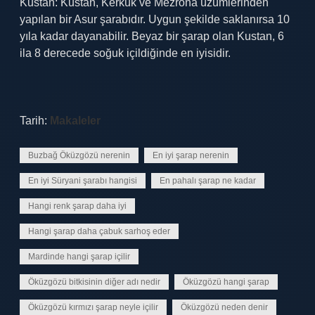
Kustan: Kustan, Kerkük ve Mezrona üzümlerinden
yapılan bir Asur şarabıdır. Uygun şekilde saklanırsa 10
yıla kadar dayanabilir. Beyaz bir şarap olan Kustan, 6
ila 8 derecede soğuk içildiğinde en iyisidir.
Tarih:
Makaleler
Buzbağ Öküzgözü nerenin
En iyi şarap nerenin
En iyi Süryani şarabı hangisi
En pahalı şarap ne kadar
Hangi renk şarap daha iyi
Hangi şarap daha çabuk sarhoş eder
Mardinde hangi şarap içilir
Öküzgözü bitkisinin diğer adı nedir
Öküzgözü hangi şarap
Öküzgözü kırmızı şarap neyle içilir
Öküzgözü neden denir