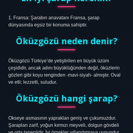
1. Fransa: Şarabın anavatanı Fransa, şarap
dünyasında eşsiz bir konuma sahiptir.
Öküzgözü neden denir?
Öküzgözü Türkiye’de yetiştirilen en büyük üzüm
çeşididir, ancak adını büyüklüğünden değil, öküzlerin
gözleri gibi koyu renginden -mavi-siyah- almıştır. Oval
ve etli; lezzetli, suludur.
Öküzgözü hangi şarap?
Okseye asmasının yaprakları geniş ve çukursuzdur.
Şarapları zarif, yoğun kırmızı meyveli, dolgun gövdeli
ve orta tanenlidir. İyi örnekler yıllandırmaya uygundur.