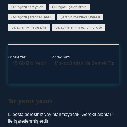
Öküzgözü nereye ait
Öküzgözü şarap kimin
Öküzgözü şarap tadı nasıl
Şarabın memleketi neresi
Şarap en iyi neyle içilir
Şarap nerenin meşhur Türkiye
Önceki Yazı
Sonraki Yazı
45 Gb Bip Nedir
Mukopürülan Ne Demek Tıp
Bir yanıt yazın
E-posta adresiniz yayınlanmayacak.
Gerekli alanlar
*
ile işaretlenmişlerdir