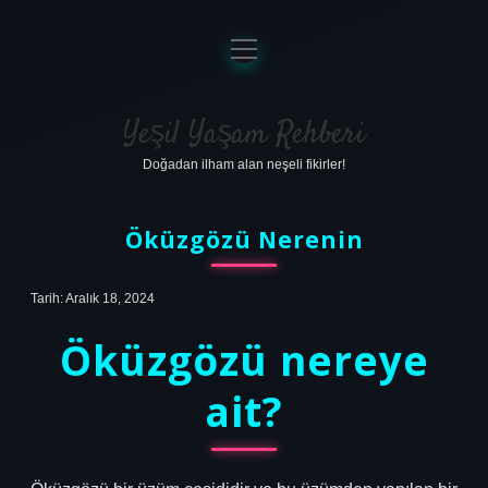
menüyü
aç
Anasayfa
Gizlilik Politikası
Yeşil Yaşam Rehberi
Doğadan ilham alan neşeli fikirler!
Yasal Uyarı
Hakkımızda
Öküzgözü Nerenin
Tarih: Aralık 18, 2024
Öküzgözü nereye
ait?