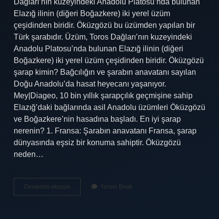
Dağları’nın kuzeyindeki Anadolu Platosu’nda bulunan
Elazığ ilinin (diğeri Boğazkere) iki yerel üzüm
çeşidinden biridir. Öküzgözü bu üzümden yapılan bir
Türk şarabıdır. Üzüm, Toros Dağları’nın kuzeyindeki
Anadolu Platosu’nda bulunan Elazığ ilinin (diğeri
Boğazkere) iki yerel üzüm çeşidinden biridir. Öküzgözü
şarap kimin? Bağcılığın ve şarabın anavatanı sayılan
Doğu Anadolu’da hasat heyecanı yaşanıyor.
Mey|Diageo, 10 bin yıllık şarapçılık geçmişine sahip
Elazığ’daki bağlarında asil Anadolu üzümleri Öküzgözü
ve Boğazkere’nin hasadına başladı. En iyi şarap
nerenin? 1. Fransa: Şarabın anavatanı Fransa, şarap
dünyasında eşsiz bir konuma sahiptir. Öküzgözü
neden…
Öküzgözü
Devamını okuyun
Yorum Bırak
Nerenin