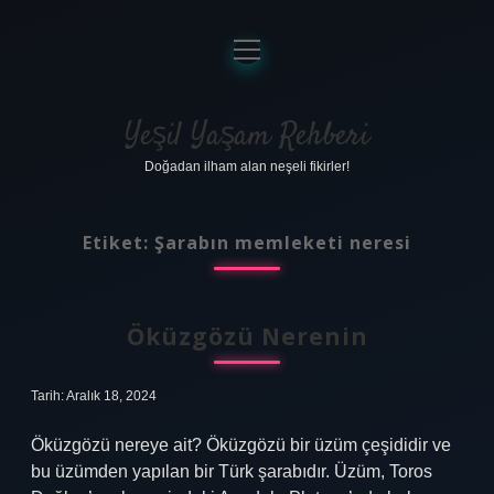
menüyü
aç
Anasayfa
Gizlilik Politikası
Yeşil Yaşam Rehberi
Doğadan ilham alan neşeli fikirler!
Yasal Uyarı
Hakkımızda
Etiket:
Şarabın memleketi neresi
Öküzgözü Nerenin
Tarih: Aralık 18, 2024
Öküzgözü nereye ait? Öküzgözü bir üzüm çeşididir ve
bu üzümden yapılan bir Türk şarabıdır. Üzüm, Toros