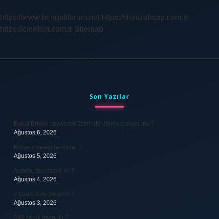
https://www.bengaliforum.net
https://denizahsap.com.tr
https://cinefilm.com.tr
Sitemap
Sidebar
Son Yazılar
Bobbi Brown hayvanlar üzerinde deney yapıyor mu ?
Ağustos 6, 2026
Kovacic maaşı ne kadar ?
Ağustos 5, 2026
Avantaj faul sayılır mı ?
Ağustos 4, 2026
7 Uzun Sure Nelerdir ?
Ağustos 3, 2026
340 hangi hesaptır ?