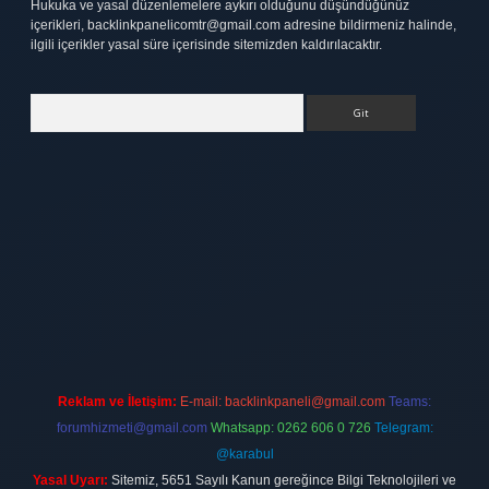
Hukuka ve yasal düzenlemelere aykırı olduğunu düşündüğünüz
içerikleri,
backlinkpanelicomtr@gmail.com
adresine bildirmeniz halinde,
ilgili içerikler yasal süre içerisinde sitemizden kaldırılacaktır.
Arama
tt.net
Reklam ve İletişim:
E-mail:
backlinkpaneli@gmail.com
Teams:
forumhizmeti@gmail.com
Whatsapp: 0262 606 0 726
Telegram:
@karabul
Yasal Uyarı:
Sitemiz, 5651 Sayılı Kanun gereğince Bilgi Teknolojileri ve