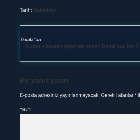
Tarih:
Makaleler
Önceki Yazı
Kutup yıldızının diğer adı neden Demir kazıktır ?
Bir yanıt yazın
E-posta adresiniz yayınlanmayacak.
Gerekli alanlar
*
i
Yorum