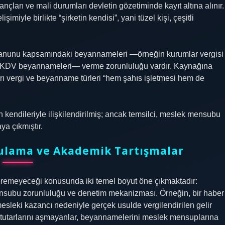
ançları ve mali durumları devletin gözetiminde kayıt altına alınır.
işimiyle birlikte “şirketin kendisi”, yani tüzel kişi, çeşitli
gi Kanunu kapsamındaki beyannameleri —örneğin kurumlar vergisi
 KDV beyannameleri— verme zorunluluğu vardır. Kaynağına
arı vergi ve beyanname türleri “hem şahıs işletmesi hem de
 kendileriyle ilişkilendirilmiş; ancak temsilci, meslek mensubu
ya çıkmıştır.
lama ve Akademik Tartışmalar
eremeyeceği konusunda iki temel boyut öne çıkmaktadır:
 mensubu zorunluluğu ve denetim mekanizması. Örneğin, bir haber
 mesleki kazancı nedeniyle gerçek usulde vergilendirilen gelir
tış tutarlarını aşmayanlar, beyannamelerini meslek mensuplarına