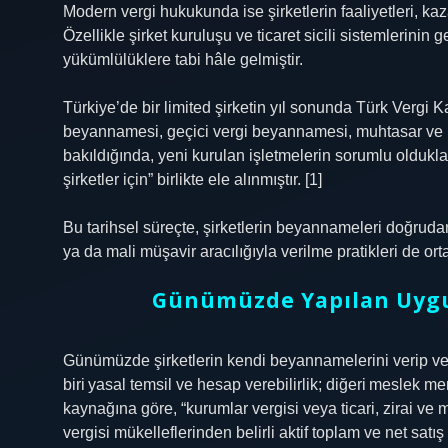
Modern vergi hukukunda ise şirketlerin faaliyetleri, kaz
Özellikle şirket kuruluşu ve ticaret sicili sistemlerinin gel
yükümlülüklere tabi hâle gelmiştir.
Türkiye’de bir limited şirketin yıl sonunda Türk Ver
beyannamesi, geçici vergi beyannamesi, muhtasar ve
bakıldığında, yeni kurulan işletmelerin sorumlu oldukl
şirketler için” birlikte ele alınmıştır. [1]
Bu tarihsel süreçte, şirketlerin beyannameleri doğrudan
ya da mali müşavir aracılığıyla verilme pratikleri de orta
Günümüzde Yapılan Uygu
Günümüzde şirketlerin kendi beyannamelerini verip v
biri yasal temsil ve hesap verebilirlik; diğeri meslek
kaynağına göre, “kurumlar vergisi veya ticari, zirai ve
vergisi mükelleflerinden belirli aktif toplam ve net sa