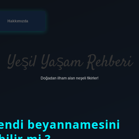
Hakkımızda
Yeşil Yaşam Rehberi
Doğadan ilham alan neşeli fikirler!
kendi beyannamesini
ilir mi ?