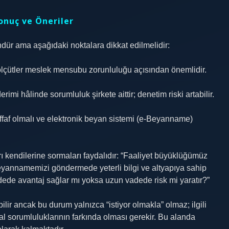
onuç ve Öneriler
ür ama aşağıdaki noktalara dikkat edilmelidir:
bi ölçütler meslek mensubu zorunluluğu açısından önemlidir.
 hâlinde sorumluluk şirkete aittir; denetim riski artabilir.
ffaf olmalı ve elektronik beyan sistemi (e‑Beyanname)
arı kendilerine sormaları faydalıdır: “Faaliyet büyüklüğümüz
yannamemizi göndermede yeterli bilgi ve altyapıya sahip
ede avantaj sağlar mı yoksa uzun vadede risk mi yaratır?”
lir ancak bu durum yalnızca “istiyor olmakla” olmaz; ilgili
sal sorumluluklarının farkında olması gerekir. Bu alanda