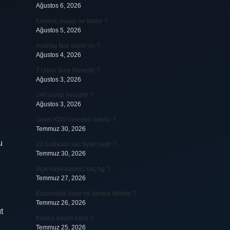
Ağustos 6, 2026
Kovacic maaşı ne kadar ?
Ağustos 5, 2026
Avantaj faul sayılır mı ?
Ağustos 4, 2026
7 Uzun Sure Nelerdir ?
Ağustos 3, 2026
340 hangi hesaptır ?
Ağustos 3, 2026
Şirket KDV nereden ödenir ?
Temmuz 30, 2026
u
23 baklavalı sac fiyatı nedir ?
Temmuz 30, 2026
Açık hava basıncı kaç hg ?
Temmuz 27, 2026
Kozmolojik kanıt ne demek felsefe ?
Temmuz 26, 2026
t
Kallavi kavun nasıl ?
Temmuz 25, 2026