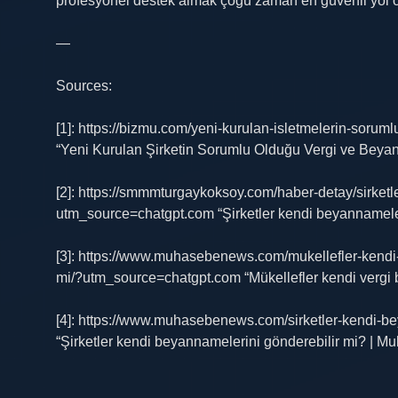
profesyonel destek almak çoğu zaman en güvenli yol o
—
Sources:
[1]: https://bizmu.com/yeni-kurulan-isletmelerin-sor
“Yeni Kurulan Şirketin Sorumlu Olduğu Vergi ve Beya
[2]: https://smmmturgaykoksoy.com/haber-detay/sirket
utm_source=chatgpt.com “Şirketler kendi beyannam
[3]: https://www.muhasebenews.com/mukellefler-kend
mi/?utm_source=chatgpt.com “Mükellefler kendi ver
[4]: https://www.muhasebenews.com/sirketler-kendi-b
“Şirketler kendi beyannamelerini gönderebilir mi? | 