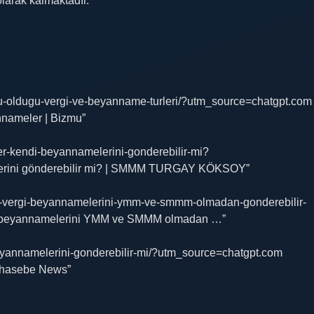
larak kalmaktadır.
umlu-oldugu-vergi-ve-beyanname-turleri/?utm_source=chatgpt.com
nnameler | Bizmu”
ler-kendi-beyannamelerini-gonderebilir-mi?
elerini gönderebilir mi? | SMMM TURGAY KÖKSOY”
i-vergi-beyannamelerini-ymm-ve-smmm-olmadan-gonderebilir-
gi beyannamelerini YMM ve SMMM olmadan …”
eyannamelerini-gonderebilir-mi/?utm_source=chatgpt.com
Muhasebe News”