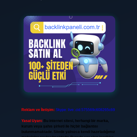
Reklam ve İletişim:
Skype: live:.cid.575569c608265c69
Yasal Uyarı:
Bu internet sitesi, herhangi bir marka,
kurum veya şahıs şirketi ile hiçbir bağlantısı
bulunmamaktadır. Sitede yalnızca kendi hazırladığımız