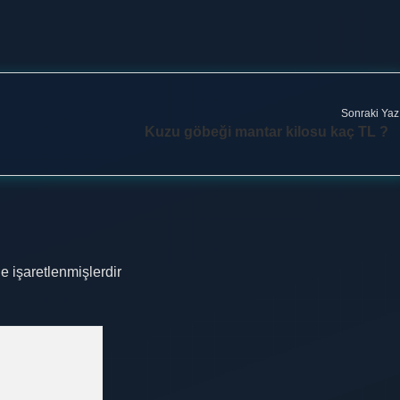
Sonraki Yaz
Kuzu göbeği mantar kilosu kaç TL ?
le işaretlenmişlerdir