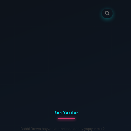
Sidebar
tulipbet
elexbett.net
Son Yazılar
Bobbi Brown hayvanlar üzerinde deney yapıyor mu ?