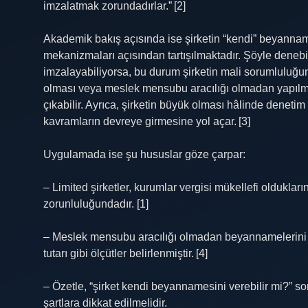
imzalatmak zorundadırlar.” [2]
Akademik bakış açısında ise şirketin “kendi” beyanname
mekanizmaları açısından tartışılmaktadır. Şöyle denebil
imzalayabiliyorsa, bu durum şirketin mali sorumluluğu
olması veya meslek mensubu aracılığı olmadan yapılmas
çıkabilir. Ayrıca, şirketin büyük olması hâlinde denetim 
kavramların devreye girmesine yol açar. [3]
Uygulamada ise şu hususlar göze çarpar:
– Limited şirketler, kurumlar vergisi mükellefi oldukla
zorunluluğundadır. [1]
– Meslek mensubu aracılığı olmadan beyannamelerini do
tutarı gibi ölçütler belirlenmiştir. [4]
– Özetle, “şirket kendi beyannamesini verebilir mi?” so
şartlara dikkat edilmelidir.