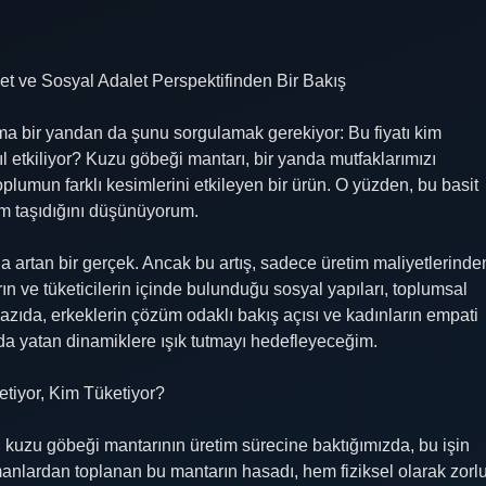
t ve Sosyal Adalet Perspektifinden Bir Bakış
ma bir yandan da şunu sorgulamak gerekiyor: Bu fiyatı kim
ıl etkiliyor? Kuzu göbeği mantarı, bir yanda mutfaklarımızı
oplumun farklı kesimlerini etkileyen bir ürün. O yüzden, bu basit
am taşıdığını düşünüyorum.
a artan bir gerçek. Ancak bu artış, sadece üretim maliyetlerinde
ın ve tüketicilerin içinde bulunduğu sosyal yapıları, toplumsal
u yazıda, erkeklerin çözüm odaklı bakış açısı ve kadınların empati
ında yatan dinamiklere ışık tutmayı hedefleyeceğim.
tiyor, Kim Tüketiyor?
, kuzu göbeği mantarının üretim sürecine baktığımızda, bu işin
manlardan toplanan bu mantarın hasadı, hem fiziksel olarak zorl