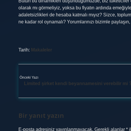
Bütün bu dinamikleri düşündüğümüzde, biz tüketiciler o
olarak mı görmeliyiz, yoksa bu fiyatın ardında emeğiyle
adaletsizlikleri de hesaba katmalı mıyız? Sizce, toplumsa
ne kadar rol oynamalı? Yorumlarınızı bizimle paylaşın, b
Tarih:
Makaleler
Önceki Yazı
Limited şirket kendi beyannamesini verebilir mi 
Bir yanıt yazın
E-posta adresiniz yayınlanmayacak.
Gerekli alanlar
*
i