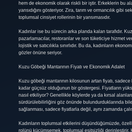
hem de ekonomik olarak riskli bir iştir. Erkeklerin bu 
yansıdığını gösteriyor. Zira, tarım ve ormancılık gibi se
toplumsal cinsiyet rollerinin bir yansımasıdır.
Kadınlar ise bu sürecin arka planda kalan tarafıdır. Kuz
pazarlamacılar, restoranlar ve son tüketiciye hizmet vere
lojistik ve satıcılıkla sınırlıdır. Bu da, kadınların ek
gözler önüne seriyor.
Kuzu Göbeği Mantarının Fiyatı ve Ekonomik Adalet
Kuzu göbeği mantarının kilosunun artan fiyatı, sadece
kadar güçsüz olduğunun bir göstergesi. Fiyatların yükse
nasıl etkiliyor? Genellikle köylerde ya da kırsal alanla
sürdürülebilirliğini göz önünde bulundurduklarında bil
sağlanması, sadece fiyatlarla değil, aynı zamanda çalışa
Kadınların toplumsal etkilerini düşündüğümüzde, özelli
rolünü küçümsemek, toplumsal eşitsizliği derinleştirir