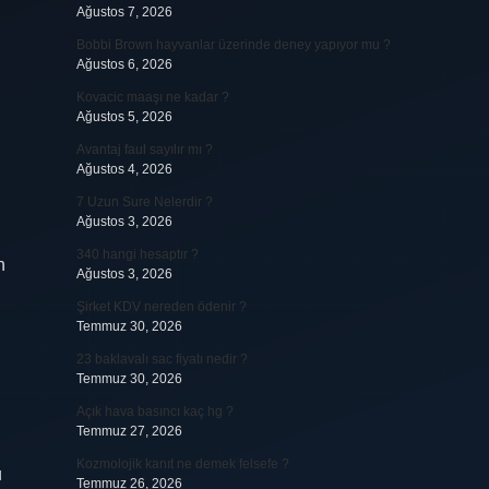
Ağustos 7, 2026
Bobbi Brown hayvanlar üzerinde deney yapıyor mu ?
Ağustos 6, 2026
Kovacic maaşı ne kadar ?
Ağustos 5, 2026
Avantaj faul sayılır mı ?
Ağustos 4, 2026
7 Uzun Sure Nelerdir ?
Ağustos 3, 2026
340 hangi hesaptır ?
n
Ağustos 3, 2026
Şirket KDV nereden ödenir ?
Temmuz 30, 2026
23 baklavalı sac fiyatı nedir ?
Temmuz 30, 2026
Açık hava basıncı kaç hg ?
Temmuz 27, 2026
Kozmolojik kanıt ne demek felsefe ?
u
Temmuz 26, 2026