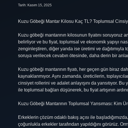
Tarih: Kasım 15, 2025
Kuzu Göbeği Mantar Kilosu Kaç TL? Toplumsal Cinsiye
Kuzu göbeği mantarının kilosunun fiyatını soruyoruz a
belirliyor ve bu fiyat, toplumsal ve ekonomik yapıyı nas
zenginleştiren, diğer yanda ise üretimi ve dağıtımıyla t
soruya verilecek cevabın ötesinde, daha derin bir anl
Kuzu göbeği mantarının fiyatı, her geçen gün biraz dah
kaynaklanmıyor. Aynı zamanda, üreticilerin, toplayıcılar
cinsiyet rollerini ve adalet anlayışını da yansıtıyor. B
ile toplumsal bağları düşünerek, bu fiyat artışının ard
Kuzu Göbeği Mantarının Toplumsal Yansıması: Kim Üre
Erkeklerin çözüm odaklı bakış açısı ile başladığımızda
çoğunlukla erkekler tarafından yapıldığını görürüz. Or