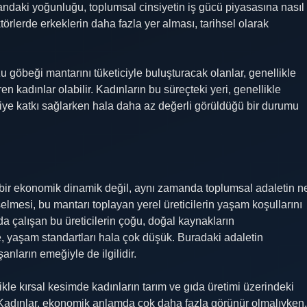
alandaki yoğunluğu, toplumsal cinsiyetin iş gücü piyasasına nasıl
ktörlerde erkeklerin daha fazla yer alması, tarihsel olarak
u göbeği mantarını tüketiciyle buluşturacak olanlar, genellikle
n kadınlar olabilir. Kadınların bu süreçteki yeri, genellikle
onomiye katkı sağlarken hala daha az değerli görüldüğü bir durumu
 bir ekonomik dinamik değil, aynı zamanda toplumsal adaletin n
lmesi, bu mantarı toplayan yerel üreticilerin yaşam koşullarını
rda çalışan bu üreticilerin çoğu, doğal kaynakların
e, yaşam standartları hala çok düşük. Buradaki adaletin
nların emeğiyle de ilgilidir.
kle kırsal kesimde kadınların tarım ve gıda üretimi üzerindeki
. Kadınlar, ekonomik anlamda çok daha fazla görünür olmalıyken,