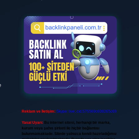
e
Reklam ve İletişim:
Skype: live:.cid.575569c608265c69
Yasal Uyarı:
Bu internet sitesi, herhangi bir marka,
kurum veya şahıs şirketi ile hiçbir bağlantısı
bulunmamaktadır. Sitede yalnızca kendi hazırladığımız