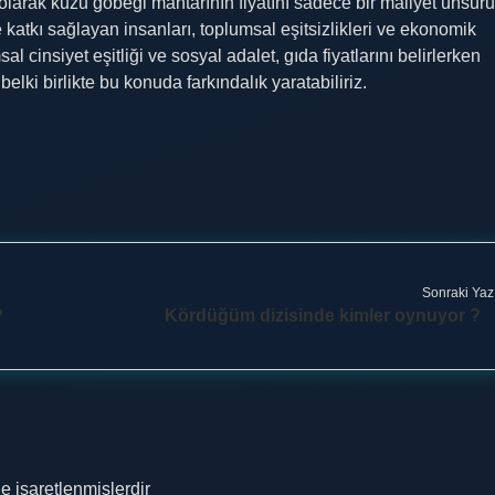
larak kuzu göbeği mantarının fiyatını sadece bir maliyet unsuru
 katkı sağlayan insanları, toplumsal eşitsizlikleri ve ekonomik
l cinsiyet eşitliği ve sosyal adalet, gıda fiyatlarını belirlerken
elki birlikte bu konuda farkındalık yaratabiliriz.
Sonraki Yaz
?
Kördüğüm dizisinde kimler oynuyor ?
le işaretlenmişlerdir