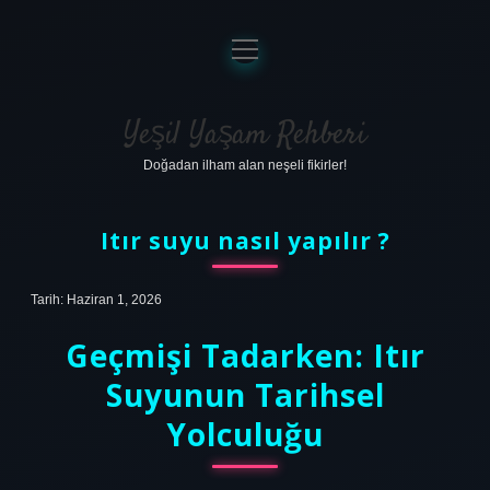
menüyü
aç
Anasayfa
Gizlilik Politikası
Yeşil Yaşam Rehberi
Doğadan ilham alan neşeli fikirler!
Yasal Uyarı
Hakkımızda
Itır suyu nasıl yapılır ?
Tarih: Haziran 1, 2026
Geçmişi Tadarken: Itır
Suyunun Tarihsel
Yolculuğu