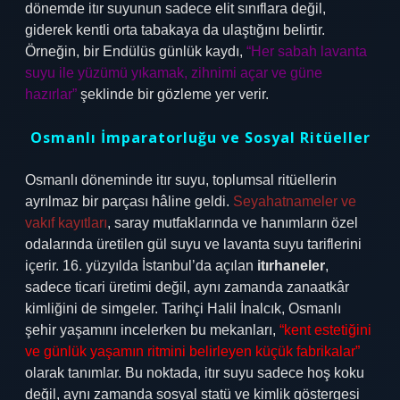
dönemde itır suyunun sadece elit sınıflara değil,
giderek kentli orta tabakaya da ulaştığını belirtir.
Örneğin, bir Endülüs günlük kaydı,
“Her sabah lavanta
suyu ile yüzümü yıkamak, zihnimi açar ve güne
hazırlar”
şeklinde bir gözleme yer verir.
Osmanlı İmparatorluğu ve Sosyal Ritüeller
Osmanlı döneminde itır suyu, toplumsal ritüellerin
ayrılmaz bir parçası hâline geldi.
Seyahatnameler ve
vakıf kayıtları
, saray mutfaklarında ve hanımların özel
odalarında üretilen gül suyu ve lavanta suyu tariflerini
içerir. 16. yüzyılda İstanbul’da açılan
itırhaneler
,
sadece ticari üretimi değil, aynı zamanda zanaatkâr
kimliğini de simgeler. Tarihçi Halil İnalcık, Osmanlı
şehir yaşamını incelerken bu mekanları,
“kent estetiğini
ve günlük yaşamın ritmini belirleyen küçük fabrikalar”
olarak tanımlar. Bu noktada, itır suyu sadece hoş koku
değil, aynı zamanda sosyal statü ve kimlik göstergesi