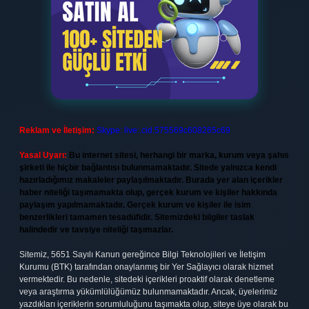
Reklam ve İletişim:
Skype: live:.cid.575569c608265c69
Yasal Uyarı:
Bu internet sitesi, herhangi bir marka, kurum veya şahıs
şirketi ile hiçbir bağlantısı bulunmamaktadır. Sitede yalnızca kendi
hazırladığımız makaleler paylaşılmaktadır. Burada yer alan içerikler
haber niteliği taşımamakta olup, gerçek kurum ve kişiler hakkında
paylaşım yapılmamaktadır. Gerçek kurum ve kişiler ile isim
benzerlikleri tamamen tesadüfidir. Sitemizdeki bilgiler taslak
halindedir ve tavsiye niteliği taşımazlar.
Sitemiz, 5651 Sayılı Kanun gereğince Bilgi Teknolojileri ve İletişim
Kurumu (BTK) tarafından onaylanmış bir Yer Sağlayıcı olarak hizmet
vermektedir. Bu nedenle, sitedeki içerikleri proaktif olarak denetleme
veya araştırma yükümlülüğümüz bulunmamaktadır. Ancak, üyelerimiz
yazdıkları içeriklerin sorumluluğunu taşımakta olup, siteye üye olarak bu