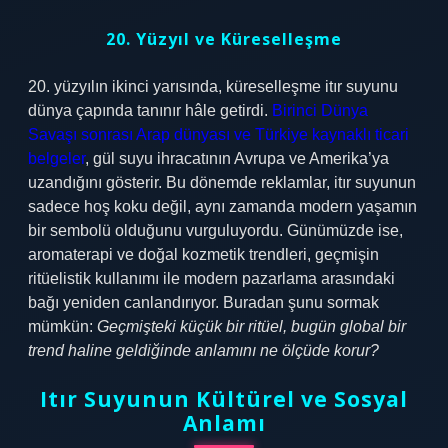
20. Yüzyıl ve Küreselleşme
20. yüzyılın ikinci yarısında, küreselleşme itır suyunu
dünya çapında tanınır hâle getirdi.
Birinci Dünya
Savaşı sonrası Arap dünyası ve Türkiye kaynaklı ticari
belgeler
, gül suyu ihracatının Avrupa ve Amerika’ya
uzandığını gösterir. Bu dönemde reklamlar, itır suyunun
sadece hoş koku değil, aynı zamanda modern yaşamın
bir sembolü olduğunu vurguluyordu. Günümüzde ise,
aromaterapi ve doğal kozmetik trendleri, geçmişin
ritüelistik kullanımı ile modern pazarlama arasındaki
bağı yeniden canlandırıyor. Buradan şunu sormak
mümkün:
Geçmişteki küçük bir ritüel, bugün global bir
trend haline geldiğinde anlamını ne ölçüde korur?
Itır Suyunun Kültürel ve Sosyal
Anlamı