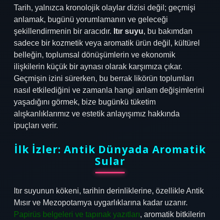
Tarih, yalnızca kronolojik olaylar dizisi değil; geçmişi
anlamak, bugünü yorumlamanın ve geleceği
şekillendirmenin bir aracıdır.
Itır suyu
, bu bakımdan
sadece bir kozmetik veya aromatik ürün değil, kültürel
belleğin, toplumsal dönüşümlerin ve ekonomik
ilişkilerin küçük bir aynası olarak karşımıza çıkar.
Geçmişin izini sürerken, bu berrak likörün toplumları
nasıl etkilediğini ve zamanla hangi anlam değişimlerini
yaşadığını görmek, bize bugünkü tüketim
alışkanlıklarımız ve estetik anlayışımız hakkında
ipuçları verir.
İlk İzler: Antik Dünyada Aromatik
Sular
Itır suyunun kökeni, tarihin derinliklerine, özellikle Antik
Mısır ve Mezopotamya uygarlıklarına kadar uzanır.
Papirüs belgeleri ve tapınak yazıtları
, aromatik bitkilerin