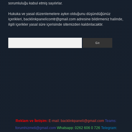
sorumluluğu kabul etmiş sayılırlar.
Hukuka ve yasal düzenlemelere aykırı olduğunu düşündüğünüz
içerikleri,
backlinkpanelicomtr@gmail.com
adresine bildirmeniz halinde,
ilgili içerikler yasal süre içerisinde sitemizden kaldırılacaktır.
Arama
ipbet
elexbett.net
Reklam ve İletişim:
E-mail:
backlinkpaneli@gmail.com
Teams:
forumhizmeti@gmail.com
Whatsapp: 0262 606 0 726
Telegram: