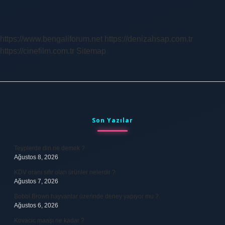
https://www.bengaliforum.net
https://denizahsap.com.tr
https://cinefilm.com.tr
Sitemap
Sidebar
Son Yazılar
Teyplerde din ne demek ?
Ağustos 8, 2026
KDV oranı sıfır olan ürünler nelerdir ?
Ağustos 7, 2026
Bobbi Brown hayvanlar üzerinde deney yapıyor mu ?
Ağustos 6, 2026
Kovacic maaşı ne kadar ?