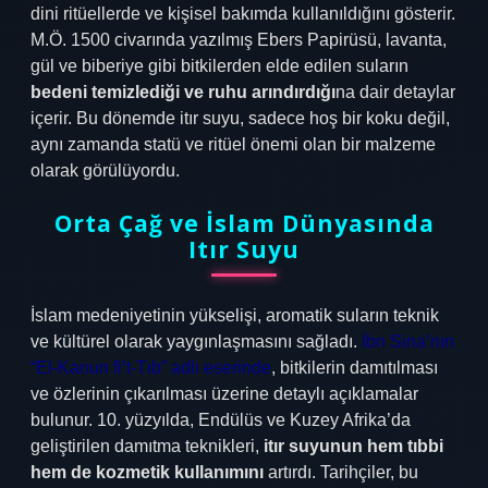
dini ritüellerde ve kişisel bakımda kullanıldığını gösterir.
M.Ö. 1500 civarında yazılmış Ebers Papirüsü, lavanta,
gül ve biberiye gibi bitkilerden elde edilen suların
bedeni temizlediği ve ruhu arındırdığı
na dair detaylar
içerir. Bu dönemde itır suyu, sadece hoş bir koku değil,
aynı zamanda statü ve ritüel önemi olan bir malzeme
olarak görülüyordu.
Orta Çağ ve İslam Dünyasında
Itır Suyu
İslam medeniyetinin yükselişi, aromatik suların teknik
ve kültürel olarak yaygınlaşmasını sağladı.
İbn Sina’nın
“El-Kanun fi’t-Tıb” adlı eserinde
, bitkilerin damıtılması
ve özlerinin çıkarılması üzerine detaylı açıklamalar
bulunur. 10. yüzyılda, Endülüs ve Kuzey Afrika’da
geliştirilen damıtma teknikleri,
itır suyunun hem tıbbi
hem de kozmetik kullanımını
artırdı. Tarihçiler, bu