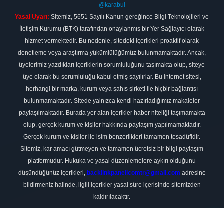
@karabul
Yasal Uyarı:
Sitemiz, 5651 Sayılı Kanun gereğince Bilgi Teknolojileri ve
İletişim Kurumu (BTK) tarafından onaylanmış bir Yer Sağlayıcı olarak
hizmet vermektedir. Bu nedenle, sitedeki içerikleri proaktif olarak
denetleme veya araştırma yükümlülüğümüz bulunmamaktadır. Ancak,
üyelerimiz yazdıkları içeriklerin sorumluluğunu taşımakta olup, siteye
üye olarak bu sorumluluğu kabul etmiş sayılırlar. Bu internet sitesi,
herhangi bir marka, kurum veya şahıs şirketi ile hiçbir bağlantısı
bulunmamaktadır. Sitede yalnızca kendi hazırladığımız makaleler
paylaşılmaktadır. Burada yer alan içerikler haber niteliği taşımamakta
olup, gerçek kurum ve kişiler hakkında paylaşım yapılmamaktadır.
Gerçek kurum ve kişiler ile isim benzerlikleri tamamen tesadüfidir.
Sitemiz, kar amacı gütmeyen ve tamamen ücretsiz bir bilgi paylaşım
platformudur. Hukuka ve yasal düzenlemelere aykırı olduğunu
düşündüğünüz içerikleri,
backlinkpanelicomtr@gmail.com
adresine
bildirmeniz halinde, ilgili içerikler yasal süre içerisinde sitemizden
kaldırılacaktır.
Scro