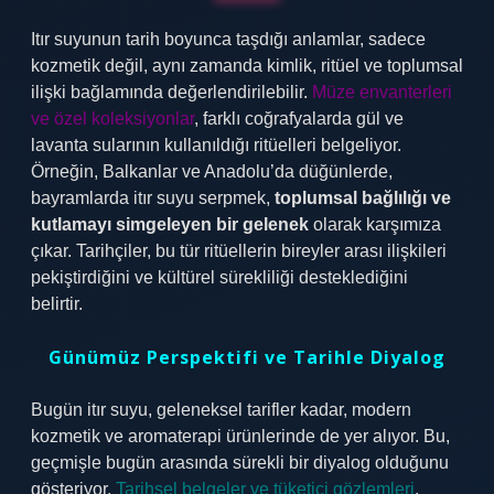
Itır suyunun tarih boyunca taşdığı anlamlar, sadece
kozmetik değil, aynı zamanda kimlik, ritüel ve toplumsal
ilişki bağlamında değerlendirilebilir.
Müze envanterleri
ve özel koleksiyonlar
, farklı coğrafyalarda gül ve
lavanta sularının kullanıldığı ritüelleri belgeliyor.
Örneğin, Balkanlar ve Anadolu’da düğünlerde,
bayramlarda itır suyu serpmek,
toplumsal bağlılığı ve
kutlamayı simgeleyen bir gelenek
olarak karşımıza
çıkar. Tarihçiler, bu tür ritüellerin bireyler arası ilişkileri
pekiştirdiğini ve kültürel sürekliliği desteklediğini
belirtir.
Günümüz Perspektifi ve Tarihle Diyalog
Bugün itır suyu, geleneksel tarifler kadar, modern
kozmetik ve aromaterapi ürünlerinde de yer alıyor. Bu,
geçmişle bugün arasında sürekli bir diyalog olduğunu
gösteriyor.
Tarihsel belgeler ve tüketici gözlemleri
,