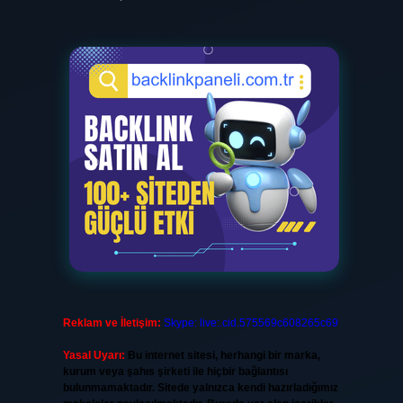
Reklam ve İletişim:
Skype: live:.cid.575569c608265c69
Yasal Uyarı:
Bu internet sitesi, herhangi bir marka,
kurum veya şahıs şirketi ile hiçbir bağlantısı
bulunmamaktadır. Sitede yalnızca kendi hazırladığımız