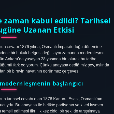
e zaman kabul edildi? Tarihsel
ugüne Uzanan Etkisi
unun cevabı 1876 yılına, Osmanlı İmparatorluğu dönemine
 sadece bir hukuk belgesi değil, aynı zamanda modernleşme
ugün Ankara’da yaşayan 28 yaşında biri olarak bu tarihe
düğümü fark ediyorum. Çünkü anayasa dediğimiz şey, aslında
adan bir bireyin hayatının görünmez çerçevesi.
e modernleşmenin başlangıcı
nun tarihsel cevabı olan 1876 Kanun-i Esasi, Osmanlı’nın
cuydu. Bu anayasa ile birlikte padişahın yetkileri kısmen
 temsil edilmesi fikri ilk kez ciddi bir şekilde tartışılmaya