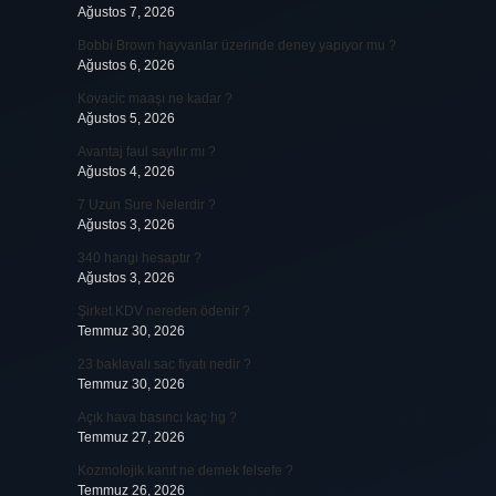
Ağustos 7, 2026
Bobbi Brown hayvanlar üzerinde deney yapıyor mu ?
Ağustos 6, 2026
Kovacic maaşı ne kadar ?
Ağustos 5, 2026
Avantaj faul sayılır mı ?
Ağustos 4, 2026
7 Uzun Sure Nelerdir ?
Ağustos 3, 2026
340 hangi hesaptır ?
Ağustos 3, 2026
Şirket KDV nereden ödenir ?
Temmuz 30, 2026
23 baklavalı sac fiyatı nedir ?
Temmuz 30, 2026
Açık hava basıncı kaç hg ?
Temmuz 27, 2026
Kozmolojik kanıt ne demek felsefe ?
Temmuz 26, 2026