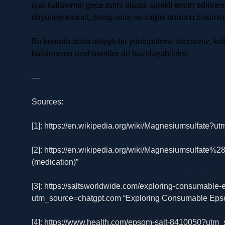
oral kullanımın gece rutini olarak sürekli tercih edilm
düşünüyorsanız, dozaj, süre ve sağlık durumu bakımı
Bu konuda daha detaylı bir yönlendirme isterseniz, ku
kullanımına özel öneriler de hazırlayabilirim.
—
Sources:
[1]: https://en.wikipedia.org/wiki/Magnesiumsulfate?
[2]: https://en.wikipedia.org/wiki/Magnesiumsulfat
(medication)”
[3]: https://saltsworldwide.com/exploring-consumable-e
utm_source=chatgpt.com “Exploring Consumable Epsom 
[4]: https://www.health.com/epsom-salt-8410050?utm_