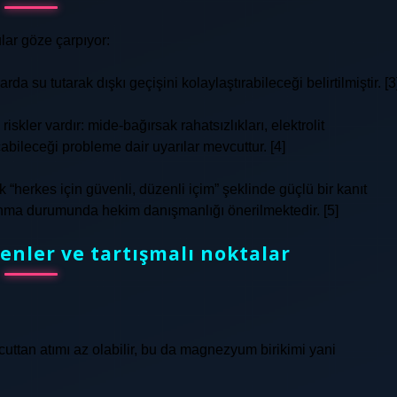
gular göze çarpıyor:
da su tutarak dışkı geçişini kolaylaştırabileceği belirtilmiştir. [3
kler vardır: mide‑bağırsak rahatsızlıkları, elektrolit
bileceği probleme dair uyarılar mevcuttur. [4]
 “herkes için güvenli, düzenli içim” şeklinde güçlü bir kanıt
lınma durumunda hekim danışmanlığı önerilmektedir. [5]
enler ve tartışmalı noktalar
tan atımı az olabilir, bu da magnezyum birikimi yani