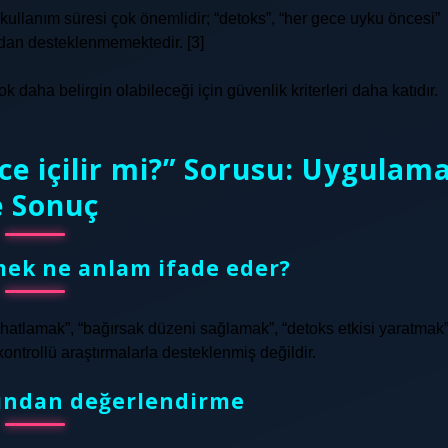
 kullanım süresi çok önemlidir; “detoks”, “her gece uyku öncesi”
ından desteklenmemektedir. [3]
ok daha belirgin olabileceği için güvenlik kriterleri daha katıdır.
ce içilir mi?” Sorusu: Uygulam
e Sonuç
ek ne anlam ifade eder?
atlamak”, “bağırsak düzeni sağlamak”, “detoks etkisi yaratmak
kontrollü araştırmalarla desteklenmiş değildir.
ından değerlendirme