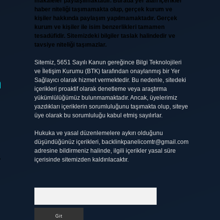
makaleler paylaşılmaktadır. Burada yer alan içerikler
haber niteliği taşımamakta olup, gerçek kurum ve
kişiler hakkında paylaşım yapılmamaktadır. Gerçek
kurum ve kişiler ile isim benzerlikleri tamamen
tesadüfidir. Sitemizdeki bilgiler taslak halindedir ve
tavsiye niteliği taşımazlar.
Sitemiz, 5651 Sayılı Kanun gereğince Bilgi Teknolojileri
ve İletişim Kurumu (BTK) tarafından onaylanmış bir Yer
a
Sağlayıcı olarak hizmet vermektedir. Bu nedenle, sitedeki
içerikleri proaktif olarak denetleme veya araştırma
yükümlülüğümüz bulunmamaktadır. Ancak, üyelerimiz
yazdıkları içeriklerin sorumluluğunu taşımakta olup, siteye
üye olarak bu sorumluluğu kabul etmiş sayılırlar.
Hukuka ve yasal düzenlemelere aykırı olduğunu
düşündüğünüz içerikleri,
backlinkpanelicomtr@gmail.com
adresine bildirmeniz halinde, ilgili içerikler yasal süre
içerisinde sitemizden kaldırılacaktır.
”
Arama