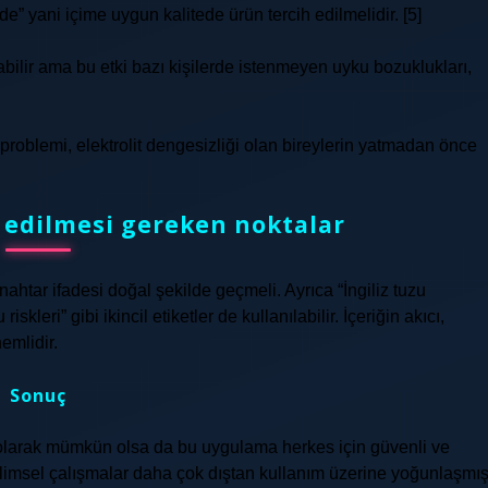
” yani içime uygun kalitede ürün tercih edilmelidir. [5]
ilir ama bu etki bazı kişilerde istenmeyen uyku bozuklukları,
 problemi, elektrolit dengesizliği olan bireylerin yatmadan önce
 edilmesi gereken noktalar
nahtar ifadesi doğal şekilde geçmeli. Ayrıca “İngiliz tuzu
skleri” gibi ikincil etiketler de kullanılabilir. İçeriğin akıcı,
emlidir.
Sonuç
k olarak mümkün olsa da bu uygulama herkes için güvenli ve
Bilimsel çalışmalar daha çok dıştan kullanım üzerine yoğunlaşmış