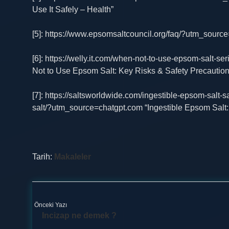
Use It Safely – Health”
[5]: https://www.epsomsaltcouncil.org/faq/?utm_sour
[6]: https://welly.it.com/when-not-to-use-epsom-salt
Not to Use Epsom Salt: Key Risks & Safety Precaution
[7]: https://saltsworldwide.com/ingestible-epsom-salt
salt/?utm_source=chatgpt.com “Ingestible Epsom Salt
Tarih:
Makaleler
Önceki Yazı
Incizap ne demek ?