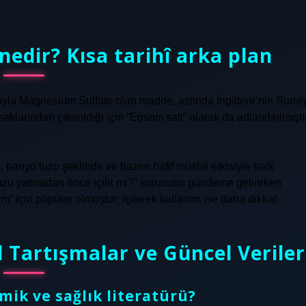
nedir? Kısa tarihî arka plan
adıyla Magnesium Sulfate olan madde, aslında İngiltere’nin Surre
arından çıkarıldığı için “Epsom salt” olarak da adlandırılmıştır
k, banyo tuzu şeklinde ve bazen hafif müshil etkisiyle halk
z tuzu yatmadan önce içilir mi?” sorusunu gündeme getirirken
” için popüler olmuştur; içilerek kullanım ise daha dikkat
l Tartışmalar ve Güncel Veriler
ik ve sağlık literatürü?