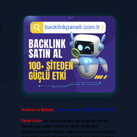
]
Reklam ve İletişim:
Skype: live:.cid.575569c608265c69
Yasal Uyarı:
Bu internet sitesi, herhangi bir marka,
kurum veya şahıs şirketi ile hiçbir bağlantısı
bulunmamaktadır. Sitede yalnızca kendi hazırladığımız