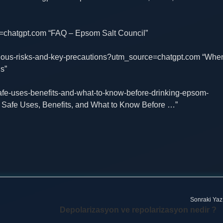
ce=chatgpt.com “FAQ – Epsom Salt Council”
-serious-risks-and-key-precautions?utm_source=chatgpt.com “Whe
s”
-safe-uses-benefits-and-what-to-know-before-drinking-epsom-
: Safe Uses, Benefits, and What to Know Before …”
Sonraki Yaz
Depolarizasyon ve repolarizasyon nedir ?