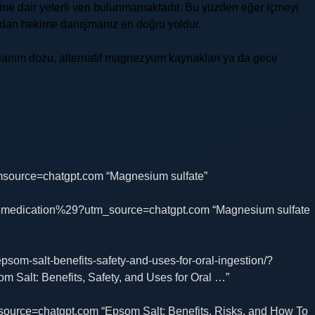
esine dair yeterli veri bulunmamaktadır. Bu yüzden eğer içmeyi
ndan hekime danışmanız en doğru yoldur.
llanım dozu, alternatif magnezyum kaynakları ya da gece
utmsource=chatgpt.com “Magnesium sulfate”
e%28medication%29?utm_source=chatgpt.com “Magnesium sulfate
psom-salt-benefits-safety-and-uses-for-oral-ingestion/?
Salt: Benefits, Safety, and Uses for Oral …”
source=chatgpt.com “Epsom Salt: Benefits, Risks, and How To