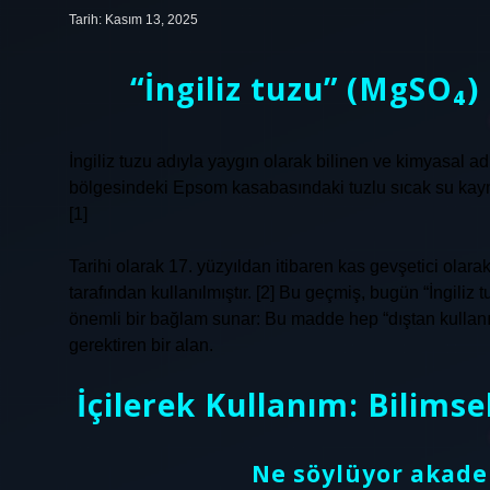
Tarih: Kasım 13, 2025
“
İngiliz tuzu
” (MgSO₄) 
İngiliz tuzu adıyla yaygın olarak bilinen ve kimyasal 
bölgesindeki Epsom kasabasındaki tuzlu sıcak su kaynakl
[1]
Tarihi olarak 17. yüzyıldan itibaren kas gevşetici olara
tarafından kullanılmıştır. [2] Bu geçmiş, bugün “İngili
önemli bir bağlam sunar: Bu madde hep “dıştan kullanım
gerektiren bir alan.
İçilerek Kullanım: Bilimse
Ne söylüyor akadem