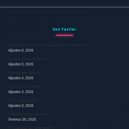
Sidebar
Son Yazılar
Bobbi Brown hayvanlar üzerinde deney yapıyor mu ?
Ağustos 6, 2026
Kovacic maaşı ne kadar ?
Ağustos 5, 2026
Avantaj faul sayılır mı ?
Ağustos 4, 2026
7 Uzun Sure Nelerdir ?
Ağustos 3, 2026
340 hangi hesaptır ?
Ağustos 3, 2026
Şirket KDV nereden ödenir ?
Temmuz 30, 2026
23 baklavalı sac fiyatı nedir ?