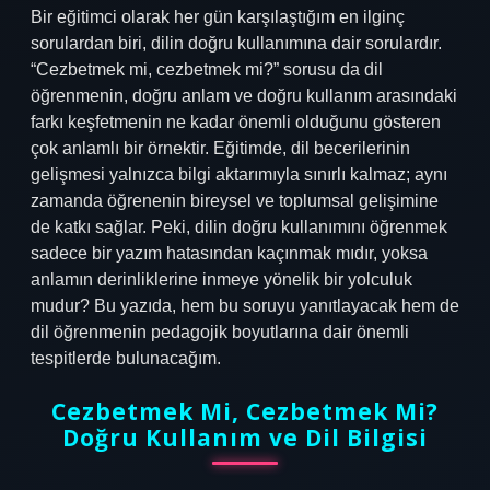
Bir eğitimci olarak her gün karşılaştığım en ilginç
sorulardan biri, dilin doğru kullanımına dair sorulardır.
“Cezbetmek mi, cezbetmek mi?” sorusu da dil
öğrenmenin, doğru anlam ve doğru kullanım arasındaki
farkı keşfetmenin ne kadar önemli olduğunu gösteren
çok anlamlı bir örnektir. Eğitimde, dil becerilerinin
gelişmesi yalnızca bilgi aktarımıyla sınırlı kalmaz; aynı
zamanda öğrenenin bireysel ve toplumsal gelişimine
de katkı sağlar. Peki, dilin doğru kullanımını öğrenmek
sadece bir yazım hatasından kaçınmak mıdır, yoksa
anlamın derinliklerine inmeye yönelik bir yolculuk
mudur? Bu yazıda, hem bu soruyu yanıtlayacak hem de
dil öğrenmenin pedagojik boyutlarına dair önemli
tespitlerde bulunacağım.
Cezbetmek Mi, Cezbetmek Mi?
Doğru Kullanım ve Dil Bilgisi