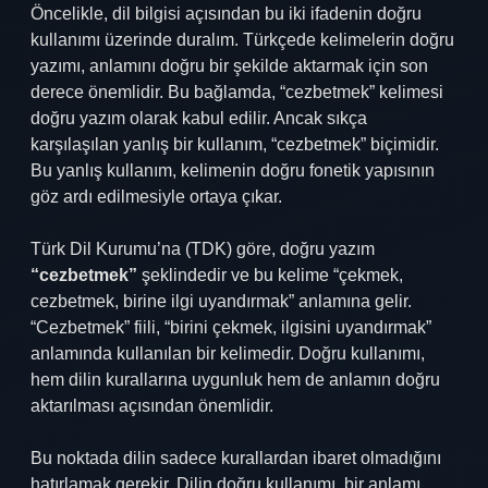
Öncelikle, dil bilgisi açısından bu iki ifadenin doğru
kullanımı üzerinde duralım. Türkçede kelimelerin doğru
yazımı, anlamını doğru bir şekilde aktarmak için son
derece önemlidir. Bu bağlamda, “cezbetmek” kelimesi
doğru yazım olarak kabul edilir. Ancak sıkça
karşılaşılan yanlış bir kullanım, “cezbetmek” biçimidir.
Bu yanlış kullanım, kelimenin doğru fonetik yapısının
göz ardı edilmesiyle ortaya çıkar.
Türk Dil Kurumu’na (TDK) göre, doğru yazım
“cezbetmek”
şeklindedir ve bu kelime “çekmek,
cezbetmek, birine ilgi uyandırmak” anlamına gelir.
“Cezbetmek” fiili, “birini çekmek, ilgisini uyandırmak”
anlamında kullanılan bir kelimedir. Doğru kullanımı,
hem dilin kurallarına uygunluk hem de anlamın doğru
aktarılması açısından önemlidir.
Bu noktada dilin sadece kurallardan ibaret olmadığını
hatırlamak gerekir. Dilin doğru kullanımı, bir anlamı