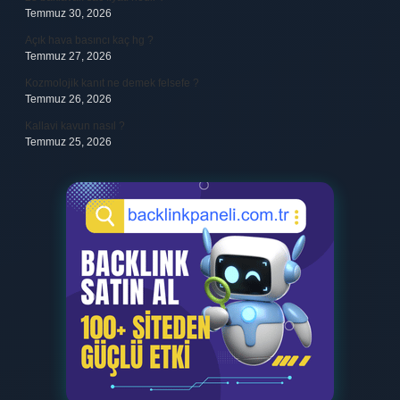
Temmuz 30, 2026
Açık hava basıncı kaç hg ?
Temmuz 27, 2026
Kozmolojik kanıt ne demek felsefe ?
Temmuz 26, 2026
Kallavi kavun nasıl ?
Temmuz 25, 2026