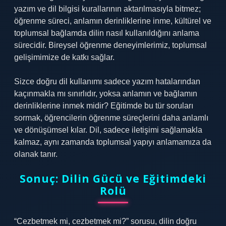
yazım ve dil bilgisi kurallarının aktarılmasıyla bitmez;
öğrenme süreci, anlamın derinliklerine inme, kültürel ve
toplumsal bağlamda dilin nasıl kullanıldığını anlama
sürecidir. Bireysel öğrenme deneyimlerimiz, toplumsal
gelişimimize de katkı sağlar.
Sizce doğru dil kullanımı sadece yazım hatalarından
kaçınmakla mı sınırlıdır, yoksa anlamın ve bağlamın
derinliklerine inmek midir? Eğitimde bu tür soruları
sormak, öğrencilerin öğrenme süreçlerini daha anlamlı
ve dönüşümsel kılar. Dil, sadece iletişimi sağlamakla
kalmaz, aynı zamanda toplumsal yapıyı anlamamıza da
olanak tanır.
Sonuç: Dilin Gücü ve Eğitimdeki
Rolü
“Cezbetmek mi, cezbetmek mi?” sorusu, dilin doğru