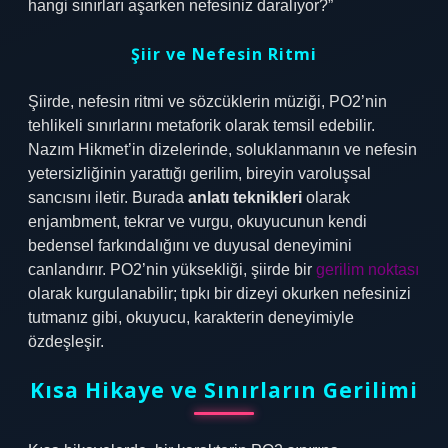
hangi sınırları aşarken nefesiniz daralıyor?”
Şiir ve Nefesin Ritmi
Şiirde, nefesin ritmi ve sözcüklerin müziği, PO2’nin
tehlikeli sınırlarını metaforik olarak temsil edebilir.
Nazım Hikmet’in dizelerinde, soluklanmanın ve nefesin
yetersizliğinin yarattığı gerilim, bireyin varoluşsal
sancısını iletir. Burada
anlatı teknikleri
olarak
enjambment, tekrar ve vurgu, okuyucunun kendi
bedensel farkındalığını ve duyusal deneyimini
canlandırır. PO2’nin yüksekliği, şiirde bir
gerilim noktası
olarak kurgulanabilir; tıpkı bir dizeyi okurken nefesinizi
tutmanız gibi, okuyucu, karakterin deneyimiyle
özdeşleşir.
Kısa Hikaye ve Sınırların Gerilimi