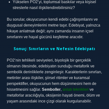
Yükselen PO2’yi, toplumsal baskılar veya kişisel
streslerle nasıl ilişkilendirebilirsiniz?
Bu sorular, okuyucunun kendi edebi çağrışımlarını ve
duygusal deneyimlerini metne taşır. Edebiyat, yalnızca
hikaye anlatmak değil; aynı zamanda insanın içsel
sınırlarını ve hayal gücünü keşfetme aracıdır.
Sonuç: Sınırların ve Nefesin Edebiyatı
PO2’nin tehlikeli seviyeleri, biyolojik bir gerçeklik
olmanın ötesinde, edebiyatın sunduğu metaforik ve
sembolik derinliklerle zenginleşir. Karakterlerin sınırları,
metinler arası ilişkiler, şiirsel ritimler ve kuramsal
perspektifler, okuyucunun hem düşünmesini hem de
hissetmesini sağlar.
Semboller
,
anlatı teknikleri
ve
metaforlar aracılığıyla, oksijenin hayati önemi, ölüm ve
yaşam arasındaki ince çizgi olarak kurgulanabilir.