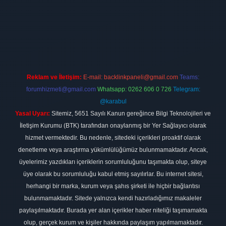
bet
elexbett.net
Reklam ve İletişim:
E-mail:
backlinkpaneli@gmail.com
Teams:
forumhizmeti@gmail.com
Whatsapp: 0262 606 0 726
Telegram:
@karabul
Yasal Uyarı:
Sitemiz, 5651 Sayılı Kanun gereğince Bilgi Teknolojileri ve
İletişim Kurumu (BTK) tarafından onaylanmış bir Yer Sağlayıcı olarak
hizmet vermektedir. Bu nedenle, sitedeki içerikleri proaktif olarak
denetleme veya araştırma yükümlülüğümüz bulunmamaktadır. Ancak,
üyelerimiz yazdıkları içeriklerin sorumluluğunu taşımakta olup, siteye
üye olarak bu sorumluluğu kabul etmiş sayılırlar. Bu internet sitesi,
herhangi bir marka, kurum veya şahıs şirketi ile hiçbir bağlantısı
bulunmamaktadır. Sitede yalnızca kendi hazırladığımız makaleler
paylaşılmaktadır. Burada yer alan içerikler haber niteliği taşımamakta
olup, gerçek kurum ve kişiler hakkında paylaşım yapılmamaktadır.