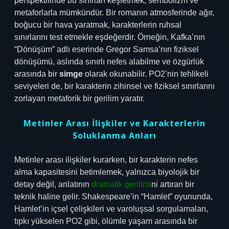
perspektifinde bu sınırları keşfetmek, sembolizm ve
metaforlarla mümkündür. Bir romanın atmosferinde ağır,
boğucu bir hava yaratmak, karakterlerin ruhsal
sınırlarını test etmekle eşdeğerdir. Örneğin, Kafka’nın
“Dönüşüm” adlı eserinde Gregor Samsa’nın fiziksel
dönüşümü, aslında sınırlı nefes alabilme ve özgürlük
arasında bir
simge
olarak okunabilir. PO2’nin tehlikeli
seviyeleri de, bir karakterin zihinsel ve fiziksel sınırlarını
zorlayan metaforik bir gerilim yaratır.
Metinler Arası İlişkiler ve Karakterlerin
Soluklanma Anları
Metinler arası ilişkiler kurarken, bir karakterin nefes
alma kapasitesini betimlemek, yalnızca biyolojik bir
detay değil, anlatının
dramatik gerilimi
ni artıran bir
teknik haline gelir. Shakespeare’in “Hamlet” oyununda,
Hamlet’in içsel çelişkileri ve varoluşsal sorgulamaları,
tıpkı yükselen PO2 gibi, ölümle yaşam arasında bir