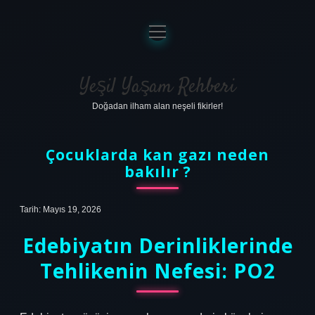
menüyü
aç
Anasayfa
Gizlilik Politikası
Yeşil Yaşam Rehberi
Doğadan ilham alan neşeli fikirler!
Yasal Uyarı
Hakkımızda
Çocuklarda kan gazı neden
bakılır ?
Tarih: Mayıs 19, 2026
Edebiyatın Derinliklerinde
Tehlikenin Nefesi: PO2