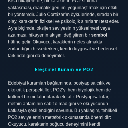
Kısa hikayelerde, bir karakterin PO2 sınırına
yaklaşması, dramatik gerilimi yoğunlaştırmak için etkili
bir yöntemdir. Julio Cortázar’ın öykülerinde, sıradan bir
olay, karakterin fiziksel ve psikolojik sınırlarını test eder.
Aynı biçimde, oksijen seviyesinin yükselmesi veya
azalması, hikayenin akışını değiştiren bir
sembol
hâline gelir. Okuyucu, karakterin nefes almakta
zorlandığını hissederken, kendi duygusal ve bedensel
farkındalığını da deneyimler.
Eleştirel Kuram ve PO2
Edebiyat kuramları bağlamında, postyapısalcılık ve
ekokritik perspektifler, PO2’yi hem biyolojik hem de
kültürel bir metafor olarak ele alır. Postyapısalcılar,
metnin anlamının sabit olmadığını ve okuyucunun
katkısıyla şekillendiğini savunur. Bu yaklaşım, tehlikeli
PO2 seviyelerinin metaforik okumasında önemlidir:
Okuyucu, karakterin boğucu deneyimini kendi