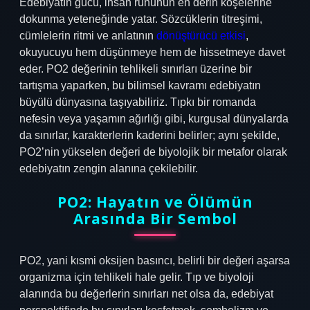
Edebiyatın gücü, insan ruhunun en derin köşelerine
dokunma yeteneğinde yatar. Sözcüklerin titreşimi,
cümlelerin ritmi ve anlatının
dönüştürücü etkisi
,
okuyucuyu hem düşünmeye hem de hissetmeye davet
eder. PO2 değerinin tehlikeli sınırları üzerine bir
tartışma yaparken, bu bilimsel kavramı edebiyatın
büyülü dünyasına taşıyabiliriz. Tıpkı bir romanda
nefesin veya yaşamın ağırlığı gibi, kurgusal dünyalarda
da sınırlar, karakterlerin kaderini belirler; aynı şekilde,
PO2’nin yükselen değeri de biyolojik bir metafor olarak
edebiyatın zengin alanına çekilebilir.
PO2: Hayatın ve Ölümün
Arasında Bir Sembol
PO2, yani kısmi oksijen basıncı, belirli bir değeri aşarsa
organizma için tehlikeli hale gelir. Tıp ve biyoloji
alanında bu değerlerin sınırları net olsa da, edebiyat