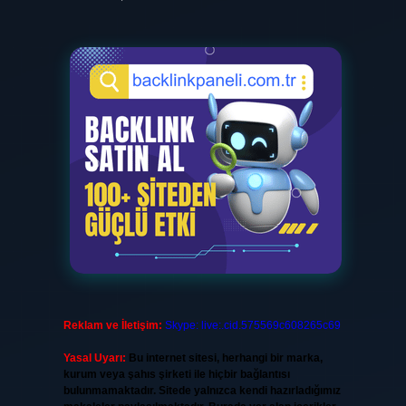
Reklam ve İletişim:
Skype: live:.cid.575569c608265c69
Yasal Uyarı:
Bu internet sitesi, herhangi bir marka,
kurum veya şahıs şirketi ile hiçbir bağlantısı
bulunmamaktadır. Sitede yalnızca kendi hazırladığımız