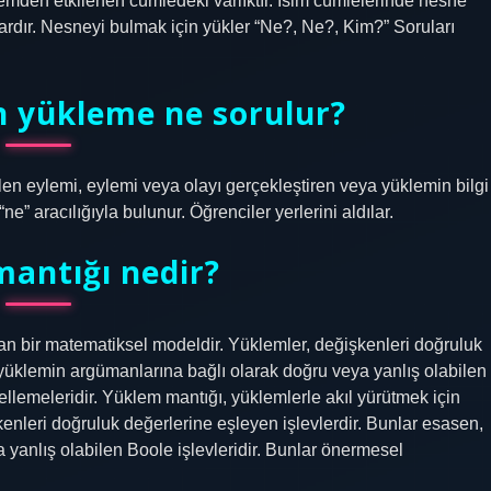
mden etkilenen cümledeki varlıktır. İsim cümlelerinde nesne
 vardır. Nesneyi bulmak için yükler “Ne?, Ne?, Kim?” Soruları
n yükleme ne sorulur?
len eylemi, eylemi veya olayı gerçekleştiren veya yüklemin bilgi
e” aracılığıyla bulunur. Öğrenciler yerlerini aldılar.
antığı nedir?
lan bir matematiksel modeldir. Yüklemler, değişkenleri doğruluk
 yüklemin argümanlarına bağlı olarak doğru veya yanlış olabilen
llemeleridir. Yüklem mantığı, yüklemlerle akıl yürütmek için
enleri doğruluk değerlerine eşleyen işlevlerdir. Bunlar esasen,
yanlış olabilen Boole işlevleridir. Bunlar önermesel