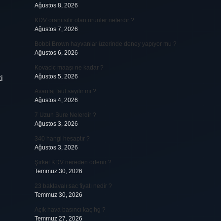
Ağustos 8, 2026
KDV oranı sıfır olan ürünler nelerdir ?
Ağustos 7, 2026
Bobbi Brown hayvanlar üzerinde deney yapıyor mu ?
Ağustos 6, 2026
Kovacic maaşı ne kadar ?
Ağustos 5, 2026
i
Avantaj faul sayılır mı ?
Ağustos 4, 2026
7 Uzun Sure Nelerdir ?
Ağustos 3, 2026
340 hangi hesaptır ?
Ağustos 3, 2026
Şirket KDV nereden ödenir ?
Temmuz 30, 2026
23 baklavalı sac fiyatı nedir ?
Temmuz 30, 2026
Açık hava basıncı kaç hg ?
Temmuz 27, 2026