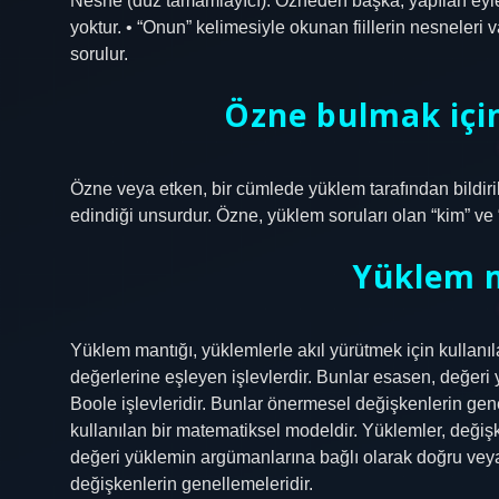
Nesne (düz tamamlayıcı): Özneden başka, yapılan eyle
yoktur. • “Onun” kelimesiyle okunan fiillerin nesneleri
sorulur.
Özne bulmak içi
Özne veya etken, bir cümlede yüklem tarafından bildiri
edindiği unsurdur. Özne, yüklem soruları olan “kim” ve “n
Yüklem m
Yüklem mantığı, yüklemlerle akıl yürütmek için kullanı
değerlerine eşleyen işlevlerdir. Bunlar esasen, değeri
Boole işlevleridir. Bunlar önermesel değişkenlerin gene
kullanılan bir matematiksel modeldir. Yüklemler, değişk
değeri yüklemin argümanlarına bağlı olarak doğru veya 
değişkenlerin genellemeleridir.