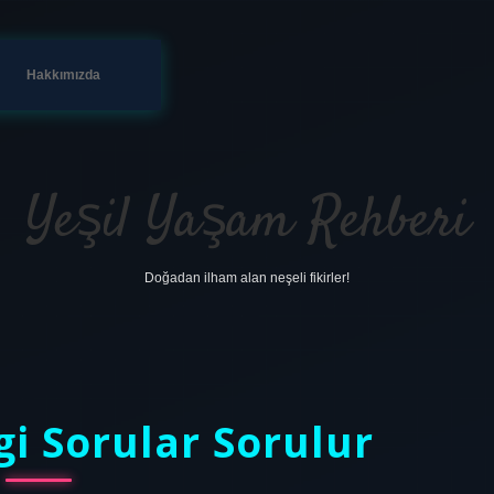
Hakkımızda
Yeşil Yaşam Rehberi
Doğadan ilham alan neşeli fikirler!
i Sorular Sorulur