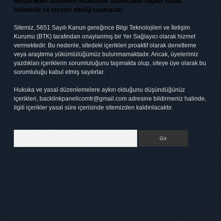
benzerlikleri tamamen tesadüfidir. Sitemizdeki bilgiler taslak
halindedir ve tavsiye niteliği taşımazlar.
Sitemiz, 5651 Sayılı Kanun gereğince Bilgi Teknolojileri ve İletişim
Kurumu (BTK) tarafından onaylanmış bir Yer Sağlayıcı olarak hizmet
vermektedir. Bu nedenle, sitedeki içerikleri proaktif olarak denetleme
veya araştırma yükümlülüğümüz bulunmamaktadır. Ancak, üyelerimiz
yazdıkları içeriklerin sorumluluğunu taşımakta olup, siteye üye olarak bu
sorumluluğu kabul etmiş sayılırlar.
Hukuka ve yasal düzenlemelere aykırı olduğunu düşündüğünüz
içerikleri,
backlinkpanelicomtr@gmail.com
adresine bildirmeniz halinde,
ilgili içerikler yasal süre içerisinde sitemizden kaldırılacaktır.
Arama
t
elexbett.net