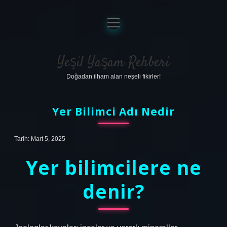
menüyü
aç
Anasayfa
Gizlilik Politikası
Yeşil Yaşam Rehberi
Doğadan ilham alan neşeli fikirler!
Yasal Uyarı
Hakkımızda
Yer Bilimci Adı Nedir
Tarih: Mart 5, 2025
Yer bilimcilere ne
denir?