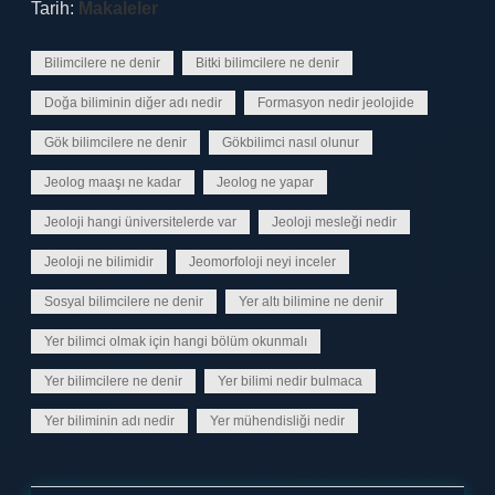
Tarih:
Makaleler
Bilimcilere ne denir
Bitki bilimcilere ne denir
Doğa biliminin diğer adı nedir
Formasyon nedir jeolojide
Gök bilimcilere ne denir
Gökbilimci nasıl olunur
Jeolog maaşı ne kadar
Jeolog ne yapar
Jeoloji hangi üniversitelerde var
Jeoloji mesleği nedir
Jeoloji ne bilimidir
Jeomorfoloji neyi inceler
Sosyal bilimcilere ne denir
Yer altı bilimine ne denir
Yer bilimci olmak için hangi bölüm okunmalı
Yer bilimcilere ne denir
Yer bilimi nedir bulmaca
Yer biliminin adı nedir
Yer mühendisliği nedir