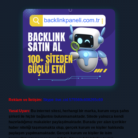
Reklam ve İletişim:
Skype: live:.cid.575569c608265c69
Yasal Uyarı:
Bu internet sitesi, herhangi bir marka, kurum veya şahıs
şirketi ile hiçbir bağlantısı bulunmamaktadır. Sitede yalnızca kendi
hazırladığımız makaleler paylaşılmaktadır. Burada yer alan içerikler
haber niteliği taşımamakta olup, gerçek kurum ve kişiler hakkında
paylaşım yapılmamaktadır. Gerçek kurum ve kişiler ile isim