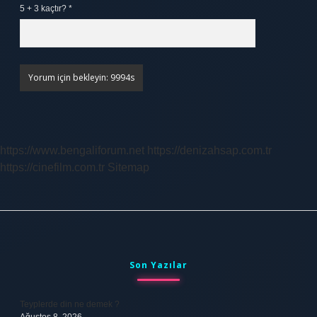
5 + 3 kaçtır?
*
https://www.bengaliforum.net
https://denizahsap.com.tr
https://cinefilm.com.tr
Sitemap
Sidebar
Son Yazılar
Teyplerde din ne demek ?