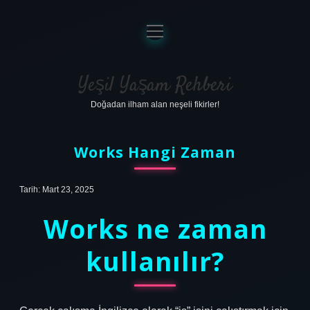
menüyü
aç
Anasayfa
Gizlilik Politikası
Yeşil Yaşam Rehberi
Doğadan ilham alan neşeli fikirler!
Yasal Uyarı
Hakkımızda
Works Hangi Zaman
Tarih: Mart 23, 2025
Works ne zaman
kullanılır?