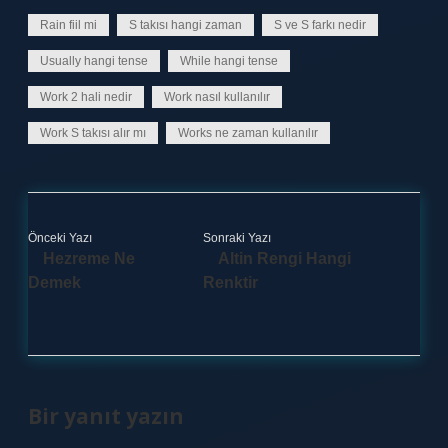
Rain fiil mi
S takısı hangi zaman
S ve S farkı nedir
Usually hangi tense
While hangi tense
Work 2 hali nedir
Work nasıl kullanılır
Work S takısı alır mı
Works ne zaman kullanılır
Önceki Yazı
Sonraki Yazı
Hezreme Ne
Altin Rengi Hangi
Demek
Renktir
Bir yanıt yazın