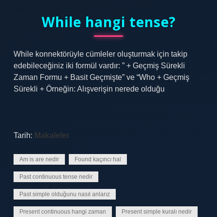
While hangi tense?
While konnektörüyle cümleler oluşturmak için takip
edebileceğiniz iki formül vardır: ” + Geçmiş Sürekli
Zaman Formu + Basit Geçmişte” ve “Who + Geçmiş
Sürekli + Örneğin: Alışverişin nerede olduğu
Tarih:
Makaleler
Am is are nedir
Found kaçıncı hal
Past continuous tense nedir
Past simple olduğunu nasıl anlarız
Present continuous hangi zaman
Present simple kuralı nedir