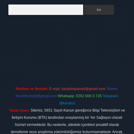
Arama
ulipbet
elexbett.net
Reklam ve İletişim:
E-mail:
backlinkpaneli@gmail.com
Teams:
forumhizmeti@gmail.com
Whatsapp: 0262 606 0 726
Telegram:
@karabul
Yasal Uyarı:
Sitemiz, 5651 Sayılı Kanun gereğince Bilgi Teknolojileri ve
İletişim Kurumu (BTK) tarafından onaylanmış bir Yer Sağlayıcı olarak
hizmet vermektedir. Bu nedenle, sitedeki içerikleri proaktif olarak
denetleme veya araştırma yükümlülüğümüz bulunmamaktadır. Ancak,