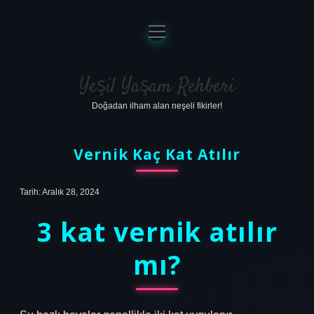
menüyü
aç
Anasayfa
Gizlilik Politikası
Yeşil Yaşam Rehberi
Doğadan ilham alan neşeli fikirler!
Yasal Uyarı
Hakkımızda
Vernik Kaç Kat Atılır
Tarih: Aralık 28, 2024
3 kat vernik atılır
mı?