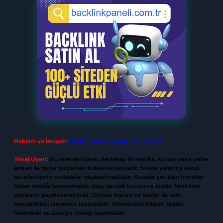
Reklam ve İletişim:
Skype: live:.cid.575569c608265c69
Yasal Uyarı:
Bu internet sitesi, herhangi bir marka, kurum veya şahıs
şirketi ile hiçbir bağlantısı bulunmamaktadır. Sitede yalnızca kendi
hazırladığımız makaleler paylaşılmaktadır. Burada yer alan içerikler
haber niteliği taşımamakta olup, gerçek kurum ve kişiler hakkında
paylaşım yapılmamaktadır. Gerçek kurum ve kişiler ile isim
benzerlikleri tamamen tesadüfidir. Sitemizdeki bilgiler taslak
halindedir ve tavsiye niteliği taşımazlar.