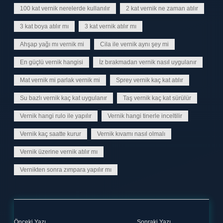
100 kat vernik nerelerde kullanılır
2 kat vernik ne zaman atılır
3 kat boya atılır mı
3 kat vernik atılır mı
Ahşap yağı mı vernik mi
Cila ile vernik aynı şey mi
En güçlü vernik hangisi
İz bırakmadan vernik nasıl uygulanır
Mat vernik mi parlak vernik mi
Sprey vernik kaç kat atılır
Su bazlı vernik kaç kat uygulanır
Taş vernik kaç kat sürülür
Vernik hangi rulo ile yapılır
Vernik hangi tinerle inceltilir
Vernik kaç saatte kurur
Vernik kıvamı nasıl olmalı
Vernik üzerine vernik atılır mı
Vernikten sonra zımpara yapılır mı
Önceki Yazı
Sonraki Yazı