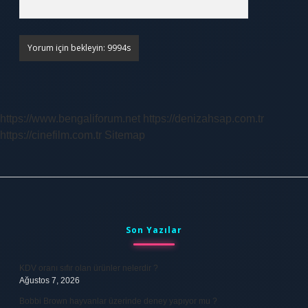
https://www.bengaliforum.net
https://denizahsap.com.tr
https://cinefilm.com.tr
Sitemap
Sidebar
Son Yazılar
KDV oranı sıfır olan ürünler nelerdir ?
Ağustos 7, 2026
Bobbi Brown hayvanlar üzerinde deney yapıyor mu ?