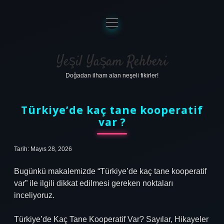
menüyü
aç
Anasayfa
Gizlilik Politikası
Yeşil Yaşam Rehberi
Doğadan ilham alan neşeli fikirler!
Yasal Uyarı
Hakkımızda
Türkiye’de kaç tane kooperatif
var ?
Tarih: Mayıs 28, 2026
Bugünkü makalemizde “Türkiye’de kaç tane kooperatif
var” ile ilgili dikkat edilmesi gereken noktaları
inceliyoruz.
Türkiye’de Kaç Tane Kooperatif Var? Sayılar, Hikayeler