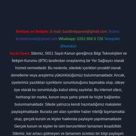
t
elexbett.net
Reklam ve İletişim:
E-mail:
backlinkpaneli@gmail.com
Teams:
forumhizmeti@gmail.com
Whatsapp: 0262 606 0 726
Telegram:
@karabul
Yasal Uyarı:
Sitemiz, 5651 Sayılı Kanun gereğince Bilgi Teknolojileri ve
İletişim Kurumu (BTK) tarafından onaylanmış bir Yer Sağlayıcı olarak
hizmet vermektedir. Bu nedenle, sitedeki içerikleri proaktif olarak
denetleme veya araştırma yükümlülüğümüz bulunmamaktadır. Ancak,
üyelerimiz yazdıkları içeriklerin sorumluluğunu taşımakta olup, siteye
üye olarak bu sorumluluğu kabul etmiş sayılırlar. Bu internet sitesi,
herhangi bir marka, kurum veya şahıs şirketi ile hiçbir bağlantısı
bulunmamaktadır. Sitede yalnızca kendi hazırladığımız makaleler
paylaşılmaktadır. Burada yer alan içerikler haber niteliği taşımamakta
olup, gerçek kurum ve kişiler hakkında paylaşım yapılmamaktadır.
Gerçek kurum ve kişiler ile isim benzerlikleri tamamen tesadüfidir.
Sitemiz, kar amacı gütmeyen ve tamamen ücretsiz bir bilgi paylaşım