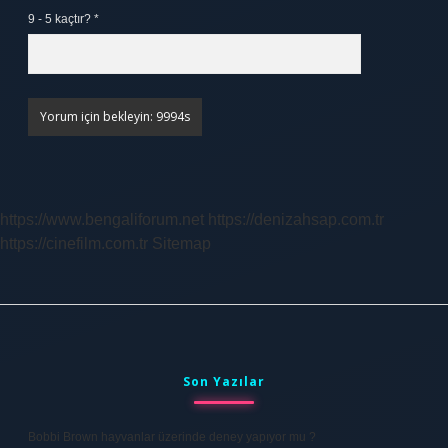
9 - 5 kaçtır?
*
https://www.bengaliforum.net
https://denizahsap.com.tr
https://cinefilm.com.tr
Sitemap
Sidebar
Son Yazılar
Bobbi Brown hayvanlar üzerinde deney yapıyor mu ?