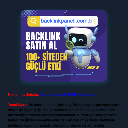
Reklam ve İletişim:
Skype: live:.cid.575569c608265c69
Yasal Uyarı:
Bu internet sitesi, herhangi bir marka, kurum veya şahıs
şirketi ile hiçbir bağlantısı bulunmamaktadır. Sitede yalnızca kendi
hazırladığımız makaleler paylaşılmaktadır. Burada yer alan içerikler
haber niteliği taşımamakta olup, gerçek kurum ve kişiler hakkında
paylaşım yapılmamaktadır. Gerçek kurum ve kişiler ile isim