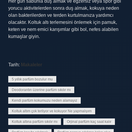
Her gün sabunla duş almak ve egzersiz veya spor gibi
yorucu aktivitelerden sonra duş almak, kokuya neden
olan bakterilerden ve terden kurtulmanıza yardımcı
olacaktır. Koltuk altı terlemesini önlemek için pamuk,
keten ve nem emici karışımlar gibi bol, nefes alabilen
kumaşlar giyin.
Tarih:
Makaleler
5 yıllık parfüm bozulur mu
Deodorantın üzerine parfüm sıkılır mı
Kendi parfüm kokumuzu neden alamayız
Koltuk altım çok terliyor ve kokuyor Ne yapmalıyım
Koltuk altına parfüm sıkılır mı
Orjinal parfüm kaç saat kalır