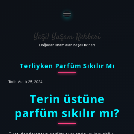
menüyü
aç
Anasayfa
Gizlilik Politikası
Yeşil Yaşam Rehberi
Doğadan ilham alan neşeli fikirler!
Yasal Uyarı
Hakkımızda
Terliyken Parfüm Sıkılır Mı
Tarih: Aralık 25, 2024
Terin üstüne
parfüm sıkılır mı?