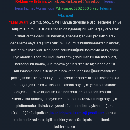
Reklam ve İletişim:
E-mail:
backlinkpaneli@gmail.com
Teams:
forumhizmeti@gmail.com
Whatsapp: 0262 606 0 726
Telegram:
@karabul
Yasal Uyarı:
Sitemiz, 5651 Sayılı Kanun gereğince Bilgi Teknolojileri ve
İletişim Kurumu (BTK) tarafından onaylanmış bir Yer Sağlayıcı olarak
hizmet vermektedir. Bu nedenle, sitedeki içerikleri proaktif olarak
denetleme veya araştırma yükümlülüğümüz bulunmamaktadır. Ancak,
üyelerimiz yazdıkları içeriklerin sorumluluğunu taşımakta olup, siteye
üye olarak bu sorumluluğu kabul etmiş sayılırlar. Bu internet sitesi,
herhangi bir marka, kurum veya şahıs şirketi ile hiçbir bağlantısı
bulunmamaktadır. Sitede yalnızca kendi hazırladığımız makaleler
paylaşılmaktadır. Burada yer alan içerikler haber niteliği taşımamakta
olup, gerçek kurum ve kişiler hakkında paylaşım yapılmamaktadır.
Gerçek kurum ve kişiler ile isim benzerlikleri tamamen tesadüfidir.
Sitemiz, kar amacı gütmeyen ve tamamen ücretsiz bir bilgi paylaşım
platformudur. Hukuka ve yasal düzenlemelere aykırı olduğunu
düşündüğünüz içerikleri,
backlinkpanelicomtr@gmail.com
adresine
bildirmeniz halinde, ilgili içerikler yasal süre içerisinde sitemizden
kaldırılacaktır.