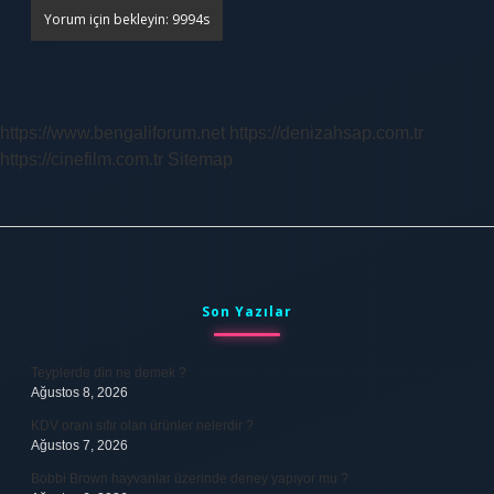
https://www.bengaliforum.net
https://denizahsap.com.tr
https://cinefilm.com.tr
Sitemap
Sidebar
Son Yazılar
Teyplerde din ne demek ?
Ağustos 8, 2026
KDV oranı sıfır olan ürünler nelerdir ?
Ağustos 7, 2026
Bobbi Brown hayvanlar üzerinde deney yapıyor mu ?