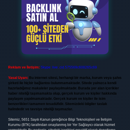
Reklam ve İletişim:
Skype: live:.cid.575569c608265c69
Yasal Uyarı:
Bu internet sitesi, herhangi bir marka, kurum veya şahıs
şirketi ile hiçbir bağlantısı bulunmamaktadır. Sitede yalnızca kendi
hazırladığımız makaleler paylaşılmaktadır. Burada yer alan içerikler
haber niteliği taşımamakta olup, gerçek kurum ve kişiler hakkında
paylaşım yapılmamaktadır. Gerçek kurum ve kişiler ile isim
benzerlikleri tamamen tesadüfidir. Sitemizdeki bilgiler taslak
halindedir ve tavsiye niteliği taşımazlar.
Sitemiz, 5651 Sayılı Kanun gereğince Bilgi Teknolojileri ve İletişim
Kurumu (BTK) tarafından onaylanmış bir Yer Sağlayıcı olarak hizmet