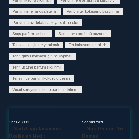
Parfüm kaç fıs sıkılmalı
Parfüm nereye sıkılırsa kalıcı olur
Parfüm tene mi kıyafete mi
Parfüm ter kokusunu bastırır mı
Parfümü buz dolabına koyarsak ne olur
Saça parfüm sıkılır mı
Sıcak hava parfümü bozar mı
Ter kokusu için ne yapılmalı
Ter kokusunu ne bitirir
Terin güzel kokması için ne yapmalı
Terin üstüne parfüm sıkılır mı
Terleyince parfüm kokusu gider mi
Vücut spreyinin üstüne parfüm sıkılır mı
Önceki Yazı
Sonraki Yazı
Narh Uygulamasının
Non Gender Ne
Özellikleri Nedir
Demek