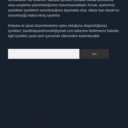
vermektedir. Bu nedenle, sitedeki içerikleri proaktif olarak denetleme
veya araştırma yükümlülüğümüz bulunmamaktadır. Ancak, üyelerimiz
yazdıkları içeriklerin sorumluluğunu taşımakta olup, siteye üye olarak bu
sorumluluğu kabul etmiş sayılırlar.
Hukuka ve yasal düzenlemelere aykırı olduğunu düşündüğünüz
içerikleri,
backlinkpanelicomtr@gmail.com
adresine bildirmeniz halinde,
ilgili içerikler yasal süre içerisinde sitemizden kaldırılacaktır.
Arama
elexbett.net