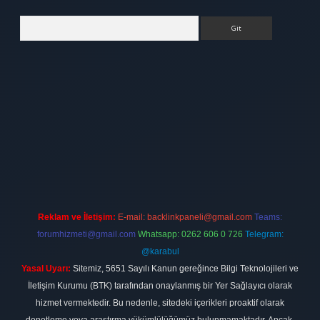
Arama
bet
elexbett.net
Reklam ve İletişim:
E-mail:
backlinkpaneli@gmail.com
Teams:
forumhizmeti@gmail.com
Whatsapp: 0262 606 0 726
Telegram:
@karabul
Yasal Uyarı:
Sitemiz, 5651 Sayılı Kanun gereğince Bilgi Teknolojileri ve
İletişim Kurumu (BTK) tarafından onaylanmış bir Yer Sağlayıcı olarak
hizmet vermektedir. Bu nedenle, sitedeki içerikleri proaktif olarak