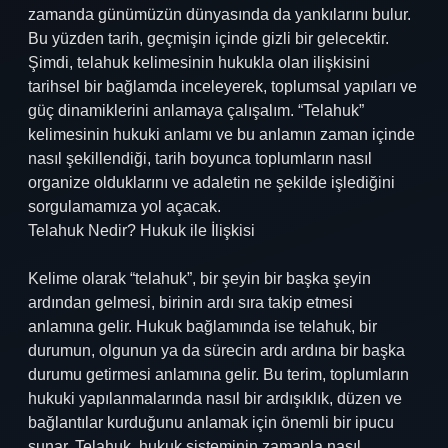
zamanda günümüzün dünyasında da yankılarını bulur.
Bu yüzden tarih, geçmişin içinde gizli bir gelecektir.
Şimdi, telahuk kelimesinin hukukla olan ilişkisini
tarihsel bir bağlamda inceleyerek, toplumsal yapıları ve
güç dinamiklerini anlamaya çalışalım. “Telahuk”
kelimesinin hukuki anlamı ve bu anlamın zaman içinde
nasıl şekillendiği, tarih boyunca toplumların nasıl
organize olduklarını ve adaletin ne şekilde işlediğini
sorgulamamıza yol açacak.
Telahuk Nedir? Hukuk ile İlişkisi
Kelime olarak “telahuk”, bir şeyin bir başka şeyin
ardından gelmesi, birinin ardı sıra takip etmesi
anlamına gelir. Hukuk bağlamında ise telahuk, bir
durumun, olgunun ya da sürecin ardı ardına bir başka
durumu getirmesi anlamına gelir. Bu terim, toplumların
hukuki yapılanmalarında nasıl bir ardışıklık, düzen ve
bağlantılar kurduğunu anlamak için önemli bir ipucu
sunar. Telahuk, hukuk sisteminin zamanla nasıl