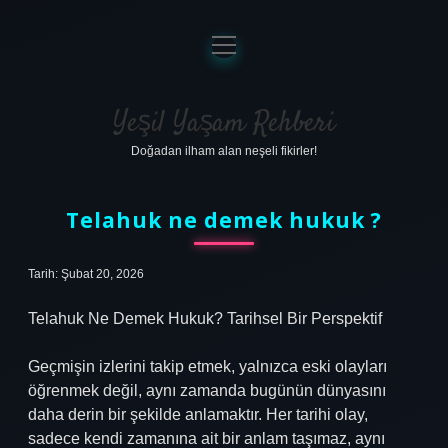
menüyü
aç
Anasayfa
Gizlilik Politikası
Yeşil Yaşam Rehberi
Doğadan ilham alan neşeli fikirler!
Yasal Uyarı
Hakkımızda
Telahuk ne demek hukuk ?
Tarih: Şubat 20, 2026
Telahuk Ne Demek Hukuk? Tarihsel Bir Perspektif
Geçmişin izlerini takip etmek, yalnızca eski olayları
öğrenmek değil, aynı zamanda bugünün dünyasını
daha derin bir şekilde anlamaktır. Her tarihi olay,
sadece kendi zamanına ait bir anlam taşımaz, aynı