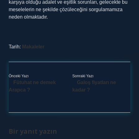
karşıya olduğu adalet ve eşitlik sorunları, gelecekte bu
meselelerin ne şekilde çözüleceğini sorgulamamıza
neden olmaktadır.
Tarih:
Makaleler
Önceki Yazı
Sonraki Yazı
Fütuhat ne demek
Galoş fiyatları ne
Arapca ?
kadar ?
Bir yanıt yazın