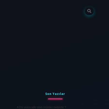
Sidebar
tulipbet
elexbett.net
Son Yazılar
KDV oranı sıfır olan ürünler nelerdir ?