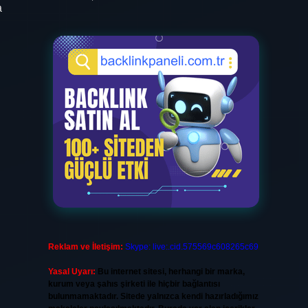
a
Reklam ve İletişim:
Skype: live:.cid.575569c608265c69
Yasal Uyarı:
Bu internet sitesi, herhangi bir marka,
kurum veya şahıs şirketi ile hiçbir bağlantısı
bulunmamaktadır. Sitede yalnızca kendi hazırladığımız