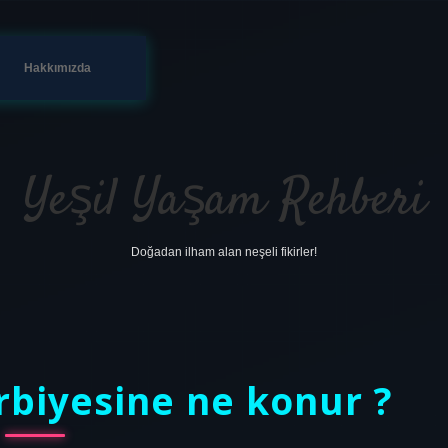
Hakkımızda
Yeşil Yaşam Rehberi
Doğadan ilham alan neşeli fikirler!
rbiyesine ne konur ?