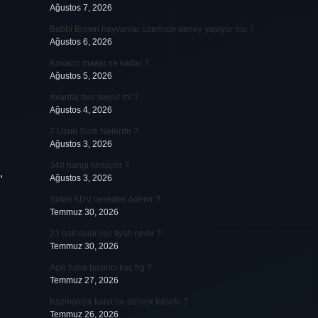
Ağustos 7, 2026
Bobbi Brown hayvanlar üzerinde deney yapıyor mu ?
Ağustos 6, 2026
Kovacic maaşı ne kadar ?
Ağustos 5, 2026
Avantaj faul sayılır mı ?
Ağustos 4, 2026
7 Uzun Sure Nelerdir ?
Ağustos 3, 2026
340 hangi hesaptır ?
,
Ağustos 3, 2026
Şirket KDV nereden ödenir ?
Temmuz 30, 2026
23 baklavalı sac fiyatı nedir ?
Temmuz 30, 2026
Açık hava basıncı kaç hg ?
Temmuz 27, 2026
Kozmolojik kanıt ne demek felsefe ?
Temmuz 26, 2026