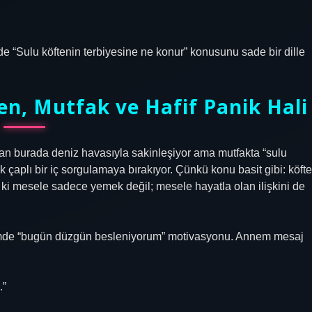
de “Sulu köftenin terbiyesine ne konur” konusunu sade bir dille
en, Mutfak ve Hafif Panik Hali
nsan burada deniz havasıyla sakinleşiyor ama mutfakta “sulu
 çaplı bir iç sorgulamaya bırakıyor. Çünkü konu basit gibi: köfte
n ki mesele sadece yemek değil; mesele hayatla olan ilişkini de
çimde “bugün düzgün besleniyorum” motivasyonu. Annem mesaj
.”