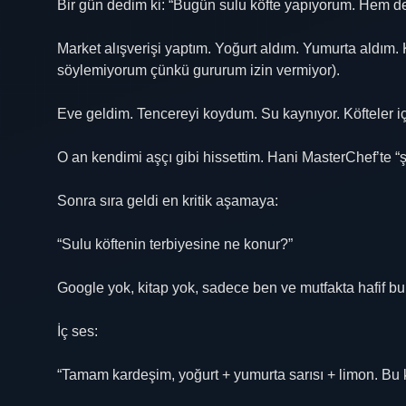
Bir gün dedim ki: “Bugün sulu köfte yapıyorum. Hem de 
Market alışverişi yaptım. Yoğurt aldım. Yumurta aldım.
söylemiyorum çünkü gururum izin vermiyor).
Eve geldim. Tencereyi koydum. Su kaynıyor. Köfteler içi
O an kendimi aşçı gibi hissettim. Hani MasterChef’te “şe
Sonra sıra geldi en kritik aşamaya:
“Sulu köftenin terbiyesine ne konur?”
Google yok, kitap yok, sadece ben ve mutfakta hafif bu
İç ses:
“Tamam kardeşim, yoğurt + yumurta sarısı + limon. Bu 