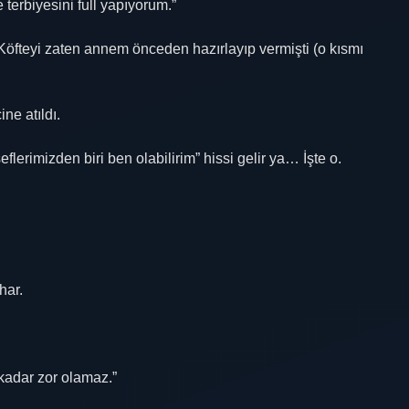
terbiyesini full yapıyorum.”
 Köfteyi zaten annem önceden hazırlayıp vermişti (o kısmı
ne atıldı.
flerimizden biri ben olabilirim” hissi gelir ya… İşte o.
har.
kadar zor olamaz.”