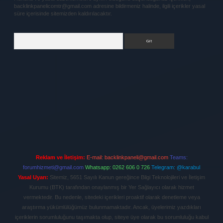
backlinkpanelicomtr@gmail.com
adresine bildirmeniz halinde, ilgili içerikler yasal
süre içerisinde sitemizden kaldırılacaktır.
Arama
Reklam ve İletişim:
E-mail:
backlinkpaneli@gmail.com
Teams:
forumhizmeti@gmail.com
Whatsapp: 0262 606 0 726
Telegram: @karabul
Yasal Uyarı:
Sitemiz, 5651 Sayılı Kanun gereğince Bilgi Teknolojileri ve İletişim
Kurumu (BTK) tarafından onaylanmış bir Yer Sağlayıcı olarak hizmet
vermektedir. Bu nedenle, sitedeki içerikleri proaktif olarak denetleme veya
araştırma yükümlülüğümüz bulunmamaktadır. Ancak, üyelerimiz yazdıkları
içeriklerin sorumluluğunu taşımakta olup, siteye üye olarak bu sorumluluğu kabul