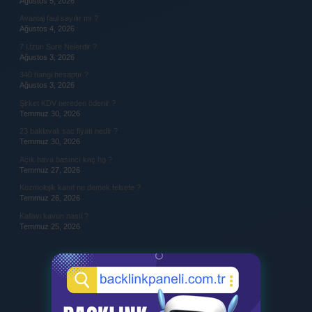
Ağustos 5, 2026
Avantaj faul sayılır mı ?
Ağustos 4, 2026
7 Uzun Sure Nelerdir ?
Ağustos 3, 2026
340 hangi hesaptır ?
Ağustos 3, 2026
Şirket KDV nereden ödenir ?
Temmuz 30, 2026
23 baklavalı sac fiyatı nedir ?
Temmuz 30, 2026
Açık hava basıncı kaç hg ?
Temmuz 27, 2026
Kozmolojik kanıt ne demek felsefe ?
Temmuz 26, 2026
Kallavi kavun nasıl ?
Temmuz 25, 2026