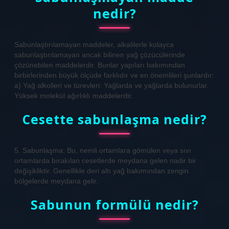
nedir?
Sabunlaştırılamayan maddeler, alkalilerle kolayca
sabunlaştırılamayan ancak bilinen yağ çözücülerinde
çözünebilen maddelerdir. Bunlar yapıları bakımından
birbirlerinden büyük ölçüde farklıdır ve en önemlileri şunlardır:
a) Yağ alkolleri ve türevleri: Yağlarda ve yağlarda bulunurlar.
Yüksek molekül ağırlıklı maddelerdir.
Cesette sabunlaşma nedir?
5. Sabunlaşma: Bu, nemli ortamlara gömülen veya sıvı
ortamlarda bırakılan cesetlerde meydana gelen nadir bir
değişikliktir. Genellikle deri altı yağ bakımından zengin
bölgelerde meydana gelir.
Sabunun formülü nedir?