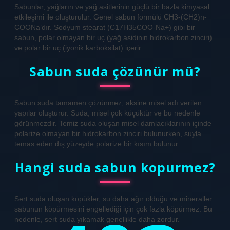
Sabunlar, yağların ve yağ asitlerinin güçlü bir bazla kimyasal
etkileşimi ile oluşturulur. Genel sabun formülü CH3-(CH2)n-
COONa’dır. Sodyum stearat (C17H35COO-Na+) gibi bir
sabun, polar olmayan bir uç (yağ asidinin hidrokarbon zinciri)
ve polar bir uç (iyonik karboksilat) içerir.
Sabun suda çözünür mü?
Sabun suda tamamen çözünmez, aksine misel adı verilen
yapılar oluşturur. Suda, misel çok küçüktür ve bu nedenle
görünmezdir. Temiz suda oluşan misel damlacıklarının içinde
polarize olmayan bir hidrokarbon zinciri bulunurken, suyla
temas eden dış yüzeyde polarize bir kısım bulunur.
Hangi suda sabun kopurmez?
Sert suda oluşan köpükler, su daha ağır olduğu ve mineraller
sabunun köpürmesini engellediği için çok fazla köpürmez. Bu
nedenle, sert suda yıkamak genellikle daha zordur.