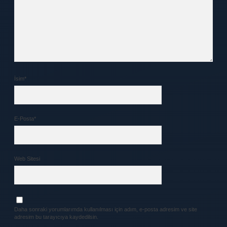
İsim*
E-Posta*
Web Sitesi
Daha sonraki yorumlarımda kullanılması için adım, e-posta adresim ve site
adresim bu tarayıcıya kaydedilsin.