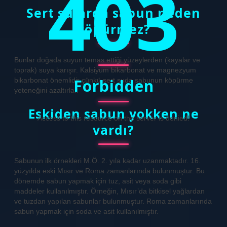
403
Sert sularda sabun neden
köpürmez?
Bunlar doğada suyun temas ettiği yüzeylerden (kayalar ve
toprak) suya karışır. Kalsiyum bikarbonat ve magnezyum
Forbidden
bikarbonat önemlidir çünkü sert suda sabunun köpürme
yeteneğini azaltırlar.
Eskiden sabun yokken ne
Access to this resource on the server is denied!
vardı?
Sabunun ilk örnekleri M.Ö. 2. yıla kadar uzanmaktadır. 16.
yüzyılda eski Mısır ve Roma zamanlarında bulunmuştur. Bu
dönemde sabun yapmak için tuz, asit veya soda gibi
maddeler kullanılmıştır. Örneğin, Mısır’da bitkisel yağlardan
ve tuzdan yapılan sabunlar bulunmuştur. Roma zamanlarında
sabun yapmak için soda ve asit kullanılmıştır.