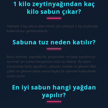
1 kilo zeytinyağından kaç
kilo sabun çıkar?
Yaklaşık 1 kg sabun elde etmek için yaklaşık 1 kg zeytinyağı
kullanılması gerekmektedir.
Sabuna tuz neden katılır?
İkinci adımda, yapıdaki kir, parçacıklar ve fazla aşındırıcıyı
ayırmak için sabun karışımına tuzlu su eklenir. Bu işlem
sonucunda fazla aşındırıcı, yabancı madde ve gliserin dibe
çöker ve gliserin daha sonra başka bir işlemde kullanılmak
üzere ayrılır.
En iyi sabun hangi yağdan
yapılır?