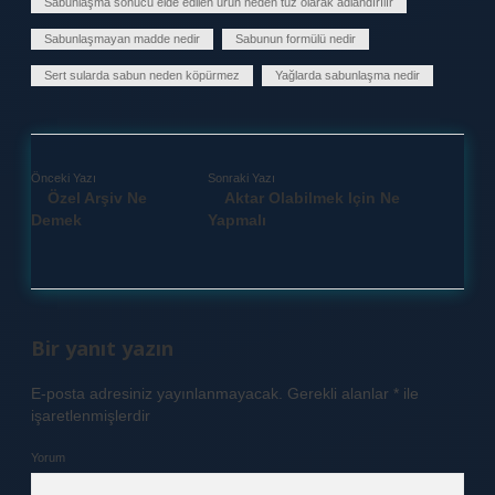
Sabunlaşma sonucu elde edilen ürün neden tuz olarak adlandırılır
Sabunlaşmayan madde nedir
Sabunun formülü nedir
Sert sularda sabun neden köpürmez
Yağlarda sabunlaşma nedir
Önceki Yazı
Sonraki Yazı
Özel Arşiv Ne
Aktar Olabilmek Için Ne
Demek
Yapmalı
Bir yanıt yazın
E-posta adresiniz yayınlanmayacak.
Gerekli alanlar
*
ile
işaretlenmişlerdir
Yorum