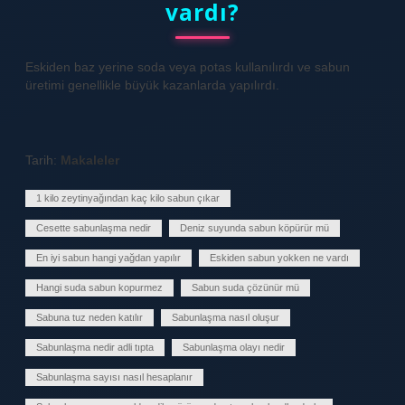
vardı?
Eskiden baz yerine soda veya potas kullanılırdı ve sabun
üretimi genellikle büyük kazanlarda yapılırdı.
Tarih:
Makaleler
1 kilo zeytinyağından kaç kilo sabun çıkar
Cesette sabunlaşma nedir
Deniz suyunda sabun köpürür mü
En iyi sabun hangi yağdan yapılır
Eskiden sabun yokken ne vardı
Hangi suda sabun kopurmez
Sabun suda çözünür mü
Sabuna tuz neden katılır
Sabunlaşma nasıl oluşur
Sabunlaşma nedir adli tıpta
Sabunlaşma olayı nedir
Sabunlaşma sayısı nasıl hesaplanır