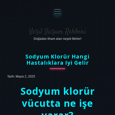
menüyü
aç
Anasayfa
Gizlilik Politikası
Yeşil Yaşam Rehberi
Doğadan ilham alan neşeli fikirler!
Yasal Uyarı
Hakkımızda
Sodyum Klorür Hangi
Hastalıklara Iyi Gelir
Tarih: Mayıs 2, 2025
Sodyum klorür
vücutta ne işe