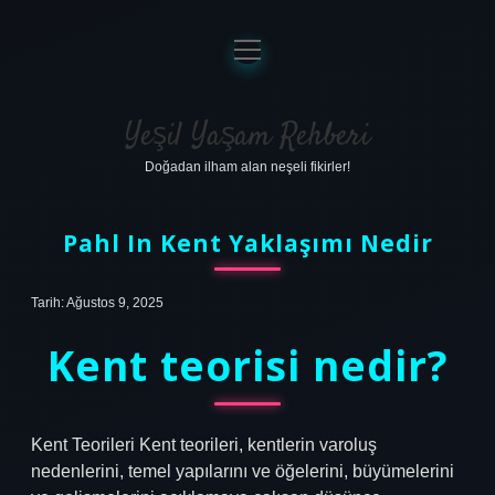
menüyü
aç
Anasayfa
Gizlilik Politikası
Yeşil Yaşam Rehberi
Doğadan ilham alan neşeli fikirler!
Yasal Uyarı
Hakkımızda
Pahl In Kent Yaklaşımı Nedir
Tarih: Ağustos 9, 2025
Kent teorisi nedir?
Kent Teorileri Kent teorileri, kentlerin varoluş
nedenlerini, temel yapılarını ve öğelerini, büyümelerini