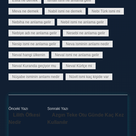
Esila ne demek
İsmail ismi ne anlama gelir
Meva ne demek
Nabil ismi ne demek
Nebi Türk ismi mi
Nebiha ne anlama gelir
Nebil ismi ne anlama gelir
Nebiye adı ne anlama gelir
Nesebi ne anlama gelir
Nesip ismi ne anlama gelir
Neva isminin anlamı nedir
Neval hangi ülkenin
Neval ismi ne anlama gelir
Neval Kuranda geçiyor mu
Neval Kürtçe mi
Nüşabe isminin anlamı nedir
Nüvit ismi kaç kişide var
Önceki Yazı
Sonraki Yazı
Lilith Öfkesi
Azgın Teke Otu Günde Kaç Kez
Nedir
Kullanılır