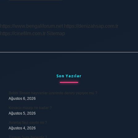
https://www.bengaliforum.net
https://denizahsap.com.tr
https://cinefilm.com.tr
Sitemap
Sidebar
Son Yazılar
Bobbi Brown hayvanlar üzerinde deney yapıyor mu ?
Ağustos 6, 2026
Kovacic maaşı ne kadar ?
Ağustos 5, 2026
Avantaj faul sayılır mı ?
Ağustos 4, 2026
7 Uzun Sure Nelerdir ?