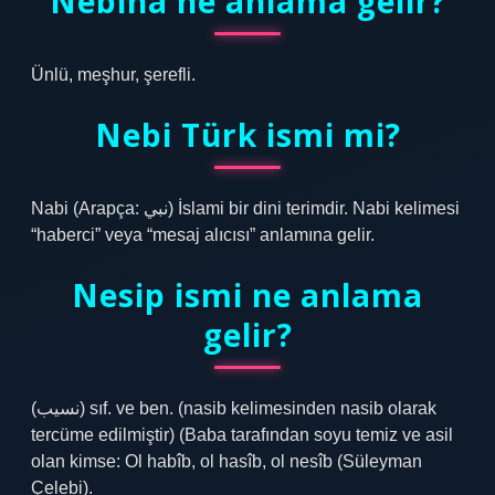
Nebiha ne anlama gelir?
Ünlü, meşhur, şerefli.
Nebi Türk ismi mi?
Nabi (Arapça: نبي) İslami bir dini terimdir. Nabi kelimesi
“haberci” veya “mesaj alıcısı” anlamına gelir.
Nesip ismi ne anlama
gelir?
(ﻧﺴﻴﺐ) sıf. ve ben. (nasib kelimesinden nasib olarak
tercüme edilmiştir) (Baba tarafından soyu temiz ve asil
olan kimse: Ol habîb, ol hasîb, ol nesîb (Süleyman
Çelebi).