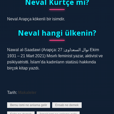
Neval Kürtçe mi?
Neval Arapça kökenli bir isimdir.
Neval hangi ülkenin?
Nawal al-Saadawi (Arapça: نوال السعداوى; 27 Ekim
1931 – 21 Mart 2021) Mısırlı feminist yazar, aktivist ve
psikiyatristti. İslam’da kadınların statüsü hakkında
birçok kitap yazdı.
Tarih:
Makaleler
Bersu ismi ne anlama gelir
Ensab ne demek