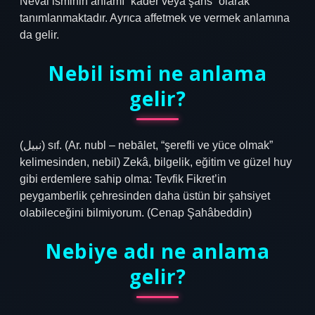
Neval isminin anlamı “kader veya şans” olarak
tanımlanmaktadır. Ayrıca affetmek ve vermek anlamına
da gelir.
Nebil ismi ne anlama
gelir?
(ﻧﺒﻴﻞ) sıf. (Ar. nubl – nebālet, “şerefli ve yüce olmak”
kelimesinden, nebіl) Zekâ, bilgelik, eğitim ve güzel huy
gibi erdemlere sahip olma: Tevfik Fikret’in
peygamberlik çehresinden daha üstün bir şahsiyet
olabileceğini bilmiyorum. (Cenap Şahâbeddin)
Nebiye adı ne anlama
gelir?