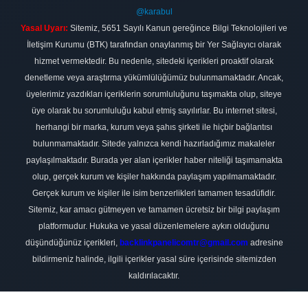
@karabul
Yasal Uyarı:
Sitemiz, 5651 Sayılı Kanun gereğince Bilgi Teknolojileri ve
İletişim Kurumu (BTK) tarafından onaylanmış bir Yer Sağlayıcı olarak
hizmet vermektedir. Bu nedenle, sitedeki içerikleri proaktif olarak
denetleme veya araştırma yükümlülüğümüz bulunmamaktadır. Ancak,
üyelerimiz yazdıkları içeriklerin sorumluluğunu taşımakta olup, siteye
üye olarak bu sorumluluğu kabul etmiş sayılırlar. Bu internet sitesi,
herhangi bir marka, kurum veya şahıs şirketi ile hiçbir bağlantısı
bulunmamaktadır. Sitede yalnızca kendi hazırladığımız makaleler
paylaşılmaktadır. Burada yer alan içerikler haber niteliği taşımamakta
olup, gerçek kurum ve kişiler hakkında paylaşım yapılmamaktadır.
Gerçek kurum ve kişiler ile isim benzerlikleri tamamen tesadüfidir.
Sitemiz, kar amacı gütmeyen ve tamamen ücretsiz bir bilgi paylaşım
platformudur. Hukuka ve yasal düzenlemelere aykırı olduğunu
düşündüğünüz içerikleri,
backlinkpanelicomtr@gmail.com
adresine
bildirmeniz halinde, ilgili içerikler yasal süre içerisinde sitemizden
kaldırılacaktır.
Scro