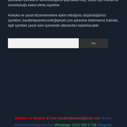
yazdıkları içeriklerin sorumluluğunu taşımakta olup, siteye üye olarak bu
sorumluluğu kabul etmiş sayılırlar.
Hukuka ve yasal düzenlemelere aykırı olduğunu düşündüğünüz
içerikleri,
backlinkpanelicomtr@gmail.com
adresine bildirmeniz halinde,
ilgili içerikler yasal süre içerisinde sitemizden kaldırılacaktır.
Arama
pbet
elexbett.net
Reklam ve İletişim:
E-mail:
backlinkpaneli@gmail.com
Teams:
forumhizmeti@gmail.com
Whatsapp: 0262 606 0 726
Telegram: