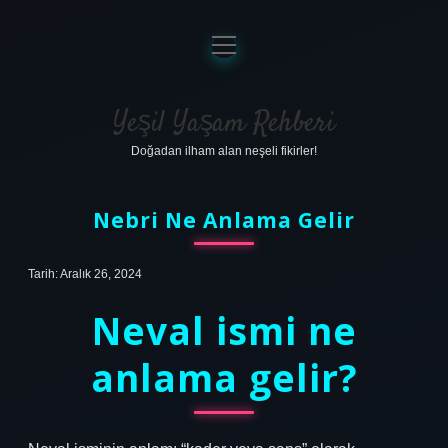
menüyü
aç
Anasayfa
Gizlilik Politikası
Yeşil Yaşam Rehberi
Doğadan ilham alan neşeli fikirler!
Yasal Uyarı
Hakkımızda
Nebri Ne Anlama Gelir
Tarih: Aralık 26, 2024
Neval ismi ne
anlama gelir?