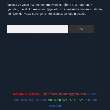
Hukuka ve yasal düzenlemelere aykırı olduğunu düşündüğünüz
içerikleri,
backlinkpanelicomtr@gmail.com
adresine bildirmeniz halinde,
ilgili içerikler yasal süre içerisinde sitemizden kaldırılacaktır.
Arama
ipbet
elexbett.net
Reklam ve İletişim:
E-mail:
backlinkpaneli@gmail.com
Teams:
forumhizmeti@gmail.com
Whatsapp: 0262 606 0 726
Telegram:
@karabul