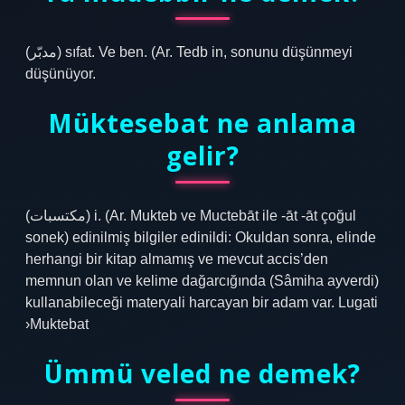
(ﻣﺪﺑّﺮ) sıfat. Ve ben. (Ar. Tedb in, sonunu düşünmeyi
düşünüyor.
Müktesebat ne anlama
gelir?
(ﻣﻜﺘﺴﺒﺎﺕ) i. (Ar. Mukteb ve Muctebāt ile -āt -āt çoğul
sonek) edinilmiş bilgiler edinildi: Okuldan sonra, elinde
herhangi bir kitap almamış ve mevcut accis’den
memnun olan ve kelime dağarcığında (Sâmiha ayverdi)
kullanabileceği materyali harcayan bir adam var. Lugati
›Muktebat
Ümmü veled ne demek?