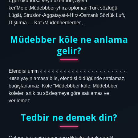
Eğer okunursa veya üzerinde, ayet-i
kerîMeler.Müdebbber-yhirz-optoman-Türk sözlüğü,
Lügât, Strusion-Aggatayat-i-Hirz-Osmanlı Sözlük Luft,
Dıştırma — Kat ›Müdebberberber ,,
Müdebber köle ne anlama
gelir?
Efendisi umm -i -i -i -i -i -i -i -i -i -i -i -i -i -i -i -i -i -i -i -i -i -i
-ütse yayınlamasa bile, efendisi öldüğünde satılamaz,
bağışlanamaz. Köle “Müdebbber köle. Müdebbber
köleleri artık bu sözleşmeye göre satılamaz ve
verilemez
Tedbir ne demek din?
Önlem, bir şeyin sonucunu dikkate alarak gerekli