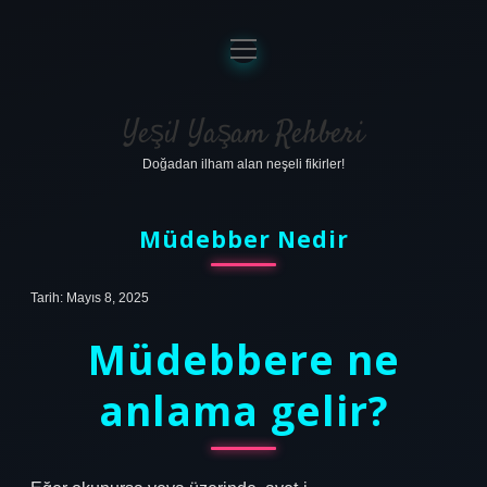
menüyü
aç
Anasayfa
Gizlilik Politikası
Yeşil Yaşam Rehberi
Doğadan ilham alan neşeli fikirler!
Yasal Uyarı
Hakkımızda
Müdebber Nedir
Tarih: Mayıs 8, 2025
Müdebbere ne
anlama gelir?