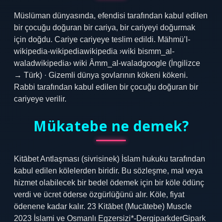
Müslüman dünyasında, efendisi tarafından kabul edilen
bir çocuğu doğuran bir cariya, bir cariyeyi doğurmak
için doğdu. Cariye cariyeye teslim edildi. Mähmü’l-
wikipedia-wikipediawikipedia ›wiki bismm_al-
waladwikipedia› wiki Âmm_al-waladgoogle (İngilizce
→ Türk) · Gizemli dünya şovlarının kökeni kökeni.
Rabbi tarafından kabul edilen bir çocuğu doğuran bir
cariyeye verilir.
Mükatebe ne demek?
Kitābet Antlaşması (sivrisinek) İslam hukuku tarafından
kabul edilen kölelerden biridir. Bu sözleşme, mal veya
hizmet olabilecek bir bedel ödemek için bir köle ödünç
verdi ve ücret öderse özgürlüğünü alır. Köle, fiyat
ödenene kadar kalır. 23 Kitābet (Mucātebe) Muscle
2023 İslami ve Osmanlı Egzersizi*-DergiparkderGipark