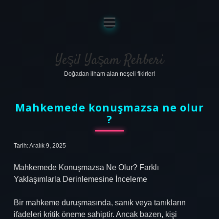
menüyü
aç
Anasayfa
Gizlilik Politikası
Yeşil Yaşam Rehberi
Doğadan ilham alan neşeli fikirler!
Yasal Uyarı
Hakkımızda
Mahkemede konuşmazsa ne olur
?
Tarih: Aralık 9, 2025
Mahkemede Konuşmazsa Ne Olur? Farklı
Yaklaşımlarla Derinlemesine İnceleme
Bir mahkeme duruşmasında, sanık veya tanıkların
ifadeleri kritik öneme sahiptir. Ancak bazen, kişi