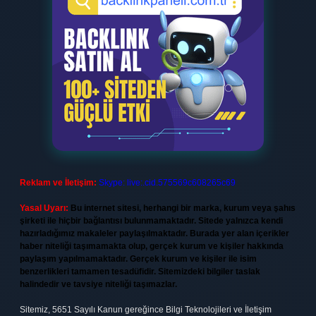
Reklam ve İletişim:
Skype: live:.cid.575569c608265c69
Yasal Uyarı:
Bu internet sitesi, herhangi bir marka, kurum veya şahıs
şirketi ile hiçbir bağlantısı bulunmamaktadır. Sitede yalnızca kendi
hazırladığımız makaleler paylaşılmaktadır. Burada yer alan içerikler
haber niteliği taşımamakta olup, gerçek kurum ve kişiler hakkında
paylaşım yapılmamaktadır. Gerçek kurum ve kişiler ile isim
benzerlikleri tamamen tesadüfidir. Sitemizdeki bilgiler taslak
halindedir ve tavsiye niteliği taşımazlar.
Sitemiz, 5651 Sayılı Kanun gereğince Bilgi Teknolojileri ve İletişim