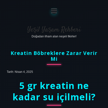
menüyü
aç
Anasayfa
Gizlilik Politikası
Yeşil Yaşam Rehberi
Doğadan ilham alan neşeli fikirler!
Yasal Uyarı
Hakkımızda
Kreatin Böbreklere Zarar Verir
Mi
Tarih: Nisan 4, 2025
5 gr kreatin ne
kadar su içilmeli?