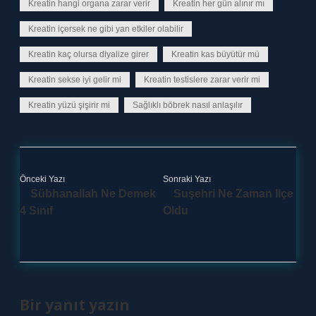
Kreatin hangi organa zarar verir
Kreatin her gün alınır mı
Kreatin içersek ne gibi yan etkiler olabilir
Kreatin kaç olursa diyalize girer
Kreatin kas büyütür mü
Kreatin sekse iyi gelir mi
Kreatin testislere zarar verir mi
Kreatin yüzü şişirir mi
Sağlıklı böbrek nasıl anlaşılır
Önceki Yazı
Sonraki Yazı
Sübhanallah Ne Demek
Suşehri Ne Zaman Ilçe
4 Sınıf
Oldu
Bir yanıt yazın