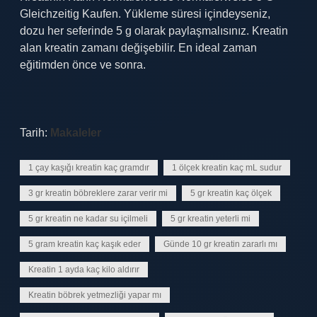
Gleichzeitig Kaufen. Yükleme süresi içindeyseniz,
dozu her seferinde 5 g olarak paylaşmalısınız. Kreatin
alan kreatin zamanı değişebilir. En ideal zaman
eğitimden önce ve sonra.
Tarih:
Makaleler
1 çay kaşığı kreatin kaç gramdır
1 ölçek kreatin kaç mL sudur
3 gr kreatin böbreklere zarar verir mi
5 gr kreatin kaç ölçek
5 gr kreatin ne kadar su içilmeli
5 gr kreatin yeterli mi
5 gram kreatin kaç kaşık eder
Günde 10 gr kreatin zararlı mı
Kreatin 1 ayda kaç kilo aldırır
Kreatin böbrek yetmezliği yapar mı