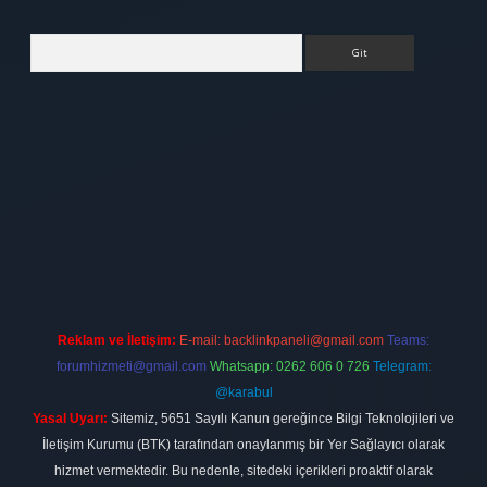
Arama
pbet
elexbett.net
Reklam ve İletişim:
E-mail:
backlinkpaneli@gmail.com
Teams:
forumhizmeti@gmail.com
Whatsapp: 0262 606 0 726
Telegram:
@karabul
Yasal Uyarı:
Sitemiz, 5651 Sayılı Kanun gereğince Bilgi Teknolojileri ve
İletişim Kurumu (BTK) tarafından onaylanmış bir Yer Sağlayıcı olarak
hizmet vermektedir. Bu nedenle, sitedeki içerikleri proaktif olarak