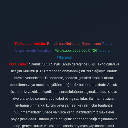
bet
elexbett.net
Reklam ve İletişim:
E-mail:
backlinkpaneli@gmail.com
Teams:
forumhizmeti@gmail.com
Whatsapp: 0262 606 0 726
Telegram:
@karabul
Yasal Uyarı:
Sitemiz, 5651 Sayılı Kanun gereğince Bilgi Teknolojileri ve
İletişim Kurumu (BTK) tarafından onaylanmış bir Yer Sağlayıcı olarak
hizmet vermektedir. Bu nedenle, sitedeki içerikleri proaktif olarak
denetleme veya araştırma yükümlülüğümüz bulunmamaktadır. Ancak,
üyelerimiz yazdıkları içeriklerin sorumluluğunu taşımakta olup, siteye
üye olarak bu sorumluluğu kabul etmiş sayılırlar. Bu internet sitesi,
herhangi bir marka, kurum veya şahıs şirketi ile hiçbir bağlantısı
bulunmamaktadır. Sitede yalnızca kendi hazırladığımız makaleler
paylaşılmaktadır. Burada yer alan içerikler haber niteliği taşımamakta
olup, gerçek kurum ve kişiler hakkında paylaşım yapılmamaktadır.