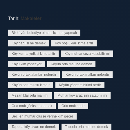
Tarih:
Makaleler
Bir köyün belediye olması için ne yapmalı
Köy bağlısı ne demek
Köy boşlukları kime aittir
Köy kurma yetkisi kime aittir
Köy muhtar ceza kesebilir mi
Köyü kim yönetiyor
Köyün orta malı ne demek
Köyün ortak alanları nelerdir
Köyün ortak malları nelerdir
Köyün sorumlusu kimdir
Köyün yönetim birimi nedir
Mezarlıklar orta malı mı
Muhtar köy arazisini satabilir mi
Orta malı görüş ne demek
Orta malı nedir
Seçilen muhtar ölürse yerine kim geçer
Tapuda köy civarı ne demek
Tapuda orta malı ne demek