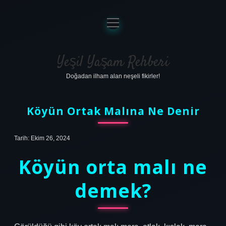
menüyü
aç
Anasayfa
Gizlilik Politikası
Yeşil Yaşam Rehberi
Doğadan ilham alan neşeli fikirler!
Yasal Uyarı
Hakkımızda
Köyün Ortak Malına Ne Denir
Tarih: Ekim 26, 2024
Köyün orta malı ne
demek?