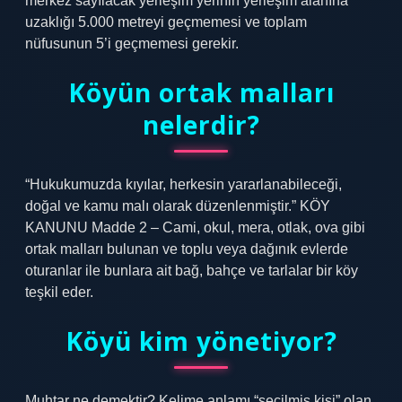
merkez sayılacak yerleşim yerinin yerleşim alanına
uzaklığı 5.000 metreyi geçmemesi ve toplam
nüfusunun 5’i geçmemesi gerekir.
Köyün ortak malları
nelerdir?
“Hukukumuzda kıyılar, herkesin yararlanabileceği,
doğal ve kamu malı olarak düzenlenmiştir.” KÖY
KANUNU Madde 2 – Cami, okul, mera, otlak, ova gibi
ortak malları bulunan ve toplu veya dağınık evlerde
oturanlar ile bunlara ait bağ, bahçe ve tarlalar bir köy
teşkil eder.
Köyü kim yönetiyor?
Muhtar ne demektir? Kelime anlamı “seçilmiş kişi” olan