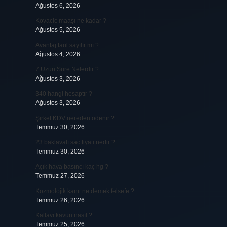
Ağustos 6, 2026
Kovacic maaşı ne kadar ?
Ağustos 5, 2026
Avantaj faul sayılır mı ?
Ağustos 4, 2026
7 Uzun Sure Nelerdir ?
Ağustos 3, 2026
340 hangi hesaptır ?
Ağustos 3, 2026
Şirket KDV nereden ödenir ?
Temmuz 30, 2026
23 baklavalı sac fiyatı nedir ?
Temmuz 30, 2026
Açık hava basıncı kaç hg ?
Temmuz 27, 2026
Kozmolojik kanıt ne demek felsefe ?
Temmuz 26, 2026
Kallavi kavun nasıl ?
Temmuz 25, 2026