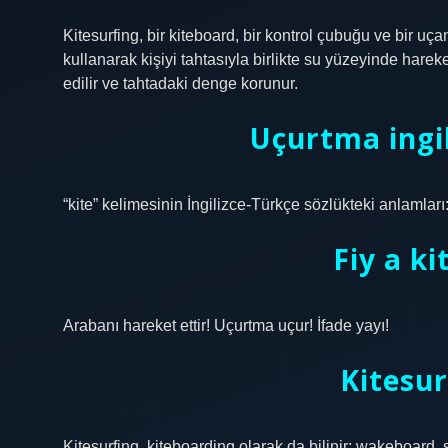
Kitesurfing, bir kiteboard, bir kontrol çubuğu ve bir uç
kullanarak kişiyi tahtasıyla birlikte su yüzeyinde hare
edilir ve tahtadaki denge korunur.
Uçurtma ingil
“kite” kelimesinin İngilizce-Türkçe sözlükteki anlamları:
Fiy a k
Arabanı hareket ettir! Uçurtma uçur! İfade yayı!
Kitesu
Kitesurfing, kiteboarding olarak da bilinir; wakeboard