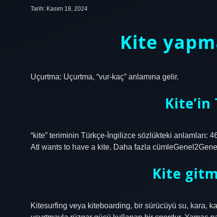
Tarih: Kasım 18, 2024
Kite yap
Uçurtma: Uçurtma, “vur-kaç” anlamına gelir.
Kite’in
“kite” teriminin Türkçe-İngilizce sözlükteki anlamları:
Atl wants to have a kite. Daha fazla cümleGenel2Genel
Kite git
Kitesurfing veya kiteboarding, bir sürücüyü su, kara, 