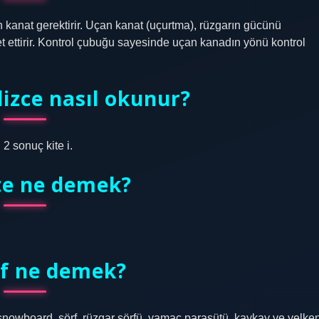
an kanat gerektirir. Uçan kanat (uçurtma), rüzgarın gücünü
ket ettirir. Kontrol çubuğu sayesinde uçan kanadın yönü kontrol
izce nasıl okunur?
 2 sonuç kite i.
ite ne demek?
rf ne demek?
, snowboard, sörf, rüzgar sörfü, yamaç paraşütü, kaykay ve yelke