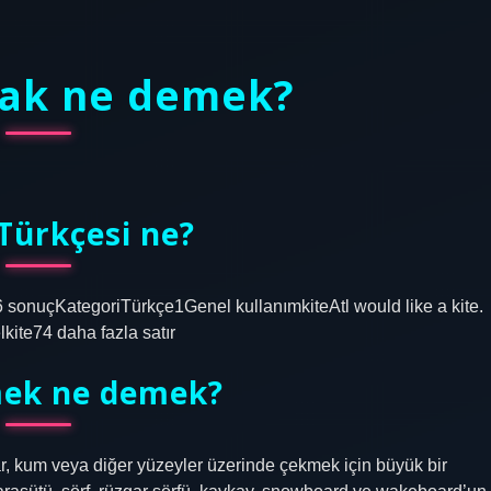
mak ne demek?
 Türkçesi ne?
 46 sonuçKategoriTürkçe1Genel kullanımkiteAtl would like a kite.
kite74 daha fazla satır
mek ne demek?
kar, kum veya diğer yüzeyler üzerinde çekmek için büyük bir