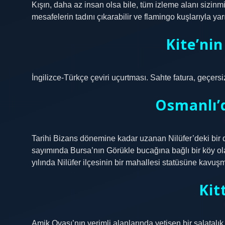
Kışın, daha az insan olsa bile, tüm izleme alanı sizinmiş
mesafelerin tadını çıkarabilir ve flamingo kuşlarıyla yarı
Kite’nin
İngilizce-Türkçe çeviri uçurtması. Sahte fatura, geçersi
Osmanlı’d
Tarihi Bizans dönemine kadar uzanan Nilüfer’deki bir di
sayımında Bursa’nın Görükle bucağına bağlı bir köy ol
yılında Nilüfer ilçesinin bir mahallesi statüsüne kavuşm
Kit
Amik Ovası’nın verimli alanlarında yetişen bir salatalık t