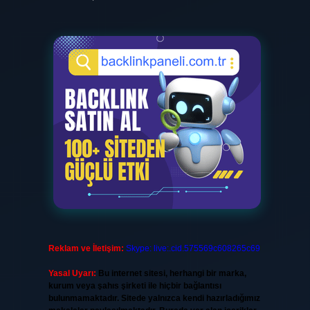
Reklam ve İletişim:
Skype: live:.cid.575569c608265c69
Yasal Uyarı:
Bu internet sitesi, herhangi bir marka,
kurum veya şahıs şirketi ile hiçbir bağlantısı
bulunmamaktadır. Sitede yalnızca kendi hazırladığımız