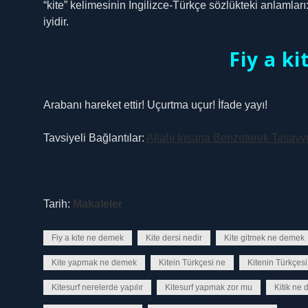
“kite” kelimesinin İngilizce-Türkçe sözlükteki anlamla
iyidir.
Fiy a k
Arabanı hareket ettir! Uçurtma uçur! İfade yayı!
Tavsiyeli Bağlantılar:
Allahı Insana Benzeterek Tasav
Tarih:
Makaleler
Fiy a kite ne demek
Kite dersi nedir
Kite gitmek ne demek
Kite yapmak ne demek
Kitein Türkçesi ne
Kitenin Türkçesi
Kitesurf nerelerde yapılır
Kitesurf yapmak zor mu
Kitik ne