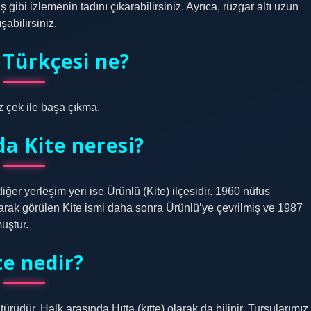
 gibi izlemenin tadını çıkarabilirsiniz. Ayrıca, rüzgar altı uzun
şabilirsiniz.
 Türkçesi ne?
z çek ile başa çıkma.
a Kite neresi?
ğer yerleşim yeri ise Ürünlü (Kite) ilçesidir. 1960 nüfus
arak görülen Kite ismi daha sonra Ürünlü’ye çevrilmiş ve 1987
uştur.
te nedir?
ürüdür. Halk arasında Hıtta (kıtte) olarak da bilinir. Turşularımız