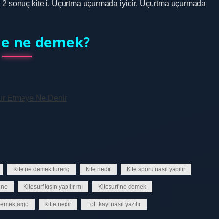
rı: 2 sonuç kite i. Uçurtma uçurmada iyidir. Uçurtma uçurmada
ite ne demek?
vur Etmeye Ne Denir
Kite ne demek tureng
Kite nedir
Kite sporu nasıl yapılır
 ne
Kitesurf kışın yapılır mı
Kitesurf ne demek
 demek argo
Kitte nedir
LoL kayt nasıl yazılır