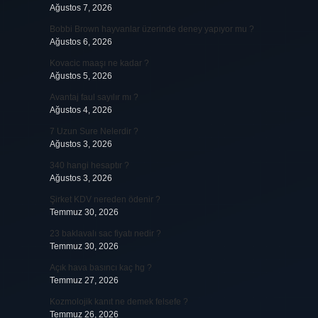
Ağustos 7, 2026
Bobbi Brown hayvanlar üzerinde deney yapıyor mu ?
Ağustos 6, 2026
Kovacic maaşı ne kadar ?
Ağustos 5, 2026
Avantaj faul sayılır mı ?
Ağustos 4, 2026
7 Uzun Sure Nelerdir ?
Ağustos 3, 2026
340 hangi hesaptır ?
Ağustos 3, 2026
Şirket KDV nereden ödenir ?
Temmuz 30, 2026
23 baklavalı sac fiyatı nedir ?
Temmuz 30, 2026
Açık hava basıncı kaç hg ?
Temmuz 27, 2026
Kozmolojik kanıt ne demek felsefe ?
Temmuz 26, 2026