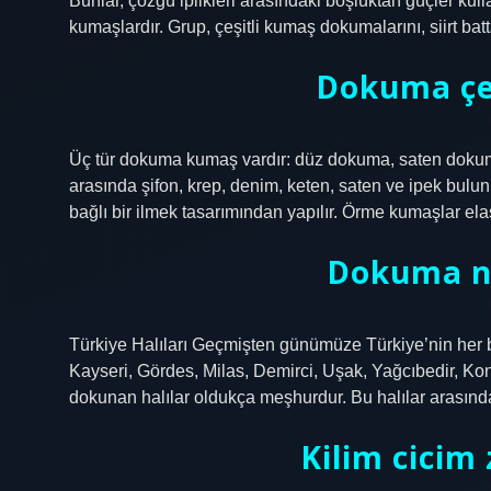
Bunlar, çözgü iplikleri arasındaki boşluktan güçler kulla
kumaşlardır. Grup, çeşitli kumaş dokumalarını, siirt batta
Dokuma çeş
Üç tür dokuma kumaş vardır: düz dokuma, saten doku
arasında şifon, krep, denim, keten, saten ve ipek bulu
bağlı bir ilmek tasarımından yapılır. Örme kumaşlar elasti
Dokuma n
Türkiye Halıları Geçmişten günümüze Türkiye’nin her b
Kayseri, Gördes, Milas, Demirci, Uşak, Yağcıbedir, Kony
dokunan halılar oldukça meşhurdur. Bu halılar arasında
Kilim cicim 