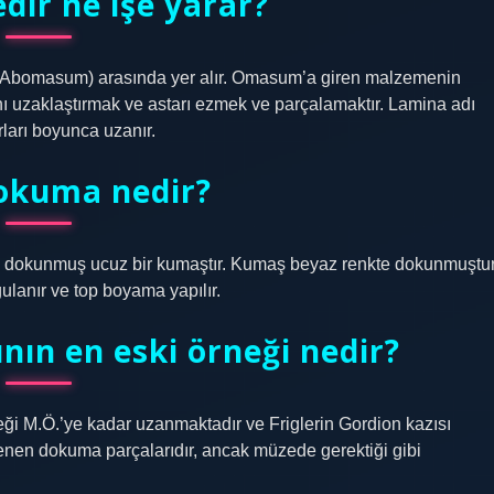
dir ne işe yarar?
 (Abomasum) arasında yer alır. Omasum’a giren malzemenin
ını uzaklaştırmak ve astarı ezmek ve parçalamaktır. Lamina adı
rları boyunca uzanır.
okuma nedir?
le dokunmuş ucuz bir kumaştır. Kumaş beyaz renkte dokunmuştur
ulanır ve top boyama yapılır.
ın en eski örneği nedir?
 M.Ö.’ye kadar uzanmaktadır ve Friglerin Gordion kazısı
hlenen dokuma parçalarıdır, ancak müzede gerektiği gibi