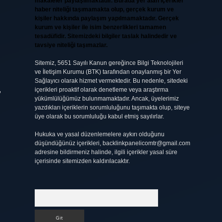
makaleler paylaşılmaktadır. Burada yer alan içerikler
haber niteliği taşımamakta olup, gerçek kurum ve
kişiler hakkında paylaşım yapılmamaktadır. Gerçek
kurum ve kişiler ile isim benzerlikleri tamamen
tesadüfidir. Sitemizdeki bilgiler taslak halindedir ve
tavsiye niteliği taşımazlar.
Sitemiz, 5651 Sayılı Kanun gereğince Bilgi Teknolojileri
ve İletişim Kurumu (BTK) tarafından onaylanmış bir Yer
Sağlayıcı olarak hizmet vermektedir. Bu nedenle, sitedeki
,
içerikleri proaktif olarak denetleme veya araştırma
yükümlülüğümüz bulunmamaktadır. Ancak, üyelerimiz
yazdıkları içeriklerin sorumluluğunu taşımakta olup, siteye
üye olarak bu sorumluluğu kabul etmiş sayılırlar.
Hukuka ve yasal düzenlemelere aykırı olduğunu
düşündüğünüz içerikleri,
backlinkpanelicomtr@gmail.com
adresine bildirmeniz halinde, ilgili içerikler yasal süre
içerisinde sitemizden kaldırılacaktır.
Arama