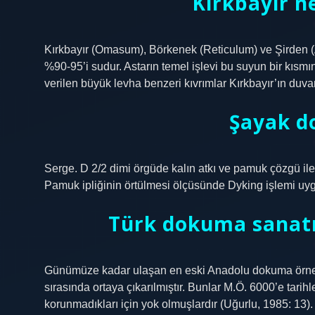
Kırkbayır ne
Kırkbayır (Omasum), Börkenek (Reticulum) ve Şirden
%90-95’i sudur. Astarın temel işlevi bu suyun bir kısm
verilen büyük levha benzeri kıvrımlar Kırkbayır’ın duva
Şayak d
Serge. D 2/2 dimi örgüde kalın atkı ve pamuk çözgü i
Pamuk ipliğinin örtülmesi ölçüsünde Dyking işlemi uyg
Türk dokuma sanatın
Günümüze kadar ulaşan en eski Anadolu dokuma örneği
sırasında ortaya çıkarılmıştır. Bunlar M.Ö. 6000’e tari
korunmadıkları için yok olmuşlardır (Uğurlu, 1985: 13).