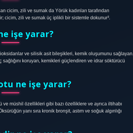
lan cicim, zili ve sumak da Yörük kadınları tarafından
r; cicim, zili ve sumak üç iplikli bir sistemle dokunur³.
ne işe yarar?
oksidanlar ve silisik asit bileşikleri, kemik oluşumunu sağlayan
aç sağlığını koruyan, kemikleri güçlendiren ve idrar söktürücü
tu ne işe yarar?
 ve müshil özellikleri gibi bazı özelliklere ve ayrıca iltihabı
 Öksürüğün yanı sıra kronik bronşit, astım ve soğuk algınlığı