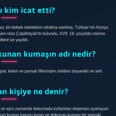
 kim icat etti?
 bir bebek iskeletinin etrafına sarılmış, Türkiye’nin Konya
m yeri olan Çatalhöyük’te bulundu. XVII. 19. yüzyılda merino
tere’ye yayıldı.
kunan kumaşın adı nedir?
r, keten ve pamuk liflerinden üretilen dayanıklı ve sert
 kişiye ne denir?
n ve aynı zamanda dokumada kullanılan ekipmanı ayarlayan
kunan kumaş topunu keser ve dokunan kumaşı bir sonraki