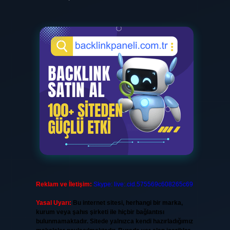
Reklam ve İletişim:
Skype: live:.cid.575569c608265c69
Yasal Uyarı:
Bu internet sitesi, herhangi bir marka,
kurum veya şahıs şirketi ile hiçbir bağlantısı
bulunmamaktadır. Sitede yalnızca kendi hazırladığımız