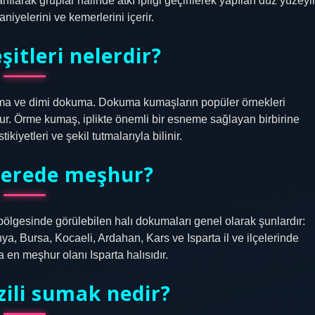
nılarak gruplar halinde atkı ipliği geçirilerek yapılan düz yüzeyli
niyelerini ve kemerlerini içerir.
itleri nelerdir?
ma ve dimi dokuma. Dokuma kumaşların popüler örnekleri
nur. Örme kumaş, iplikte önemli bir esneme sağlayan birbirine
kiyetleri ve şekil tutmalarıyla bilinir.
erede meşhur?
ölgesinde görülebilen halı dokumaları genel olarak şunlardır:
a, Bursa, Kocaeli, Ardahan, Kars ve Isparta il ve ilçelerinde
 en meşhur olanı Isparta halısıdır.
zili sumak nedir?