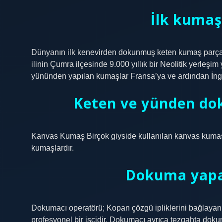
İlk kumaşı
Dünyanın ilk kenevirden dokunmuş keten kumaş parçası,
ilinin Çumra ilçesinde 9.000 yıllık bir Neolitik yerleşi
yününden yapılan kumaşlar Fransa’ya ve ardından İngil
Keten ve yünden do
Kanvas Kumaş Birçok giyside kullanılan kanvas kumaşla
kumaşlardır.
Dokuma yapan
Dokumacı operatörü; Kopan çözgü ipliklerini bağlaya
profesyonel bir işçidir. Dokumacı ayrıca tezgahta do