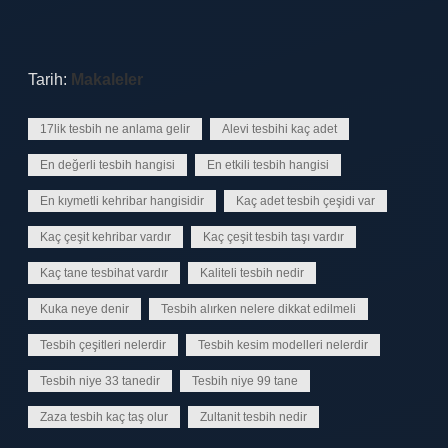
Tarih:
Makaleler
17lik tesbih ne anlama gelir
Alevi tesbihi kaç adet
En değerli tesbih hangisi
En etkili tesbih hangisi
En kıymetli kehribar hangisidir
Kaç adet tesbih çeşidi var
Kaç çeşit kehribar vardır
Kaç çeşit tesbih taşı vardır
Kaç tane tesbihat vardır
Kaliteli tesbih nedir
Kuka neye denir
Tesbih alırken nelere dikkat edilmeli
Tesbih çeşitleri nelerdir
Tesbih kesim modelleri nelerdir
Tesbih niye 33 tanedir
Tesbih niye 99 tane
Zaza tesbih kaç taş olur
Zultanit tesbih nedir