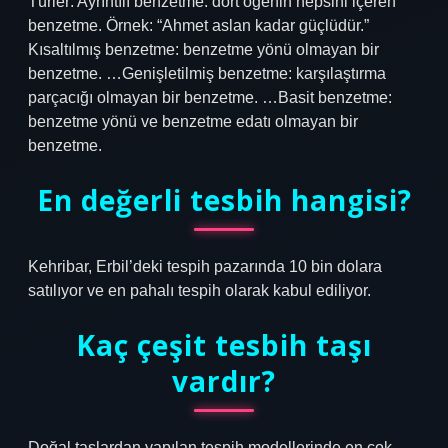
Türler: Ayrıntılı benzetme: dört öğenin hepsini içeren
benzetme. Örnek: “Ahmet aslan kadar güçlüdür.”
Kısaltılmış benzetme: benzetme yönü olmayan bir
benzetme. …Genişletilmiş benzetme: karşılaştırma
parçacığı olmayan bir benzetme. …Basit benzetme:
benzetme yönü ve benzetme edatı olmayan bir
benzetme.
En değerli tesbih hangisi?
Kehribar, Erbil’deki tespih pazarında 10 bin dolara
satılıyor ve en pahalı tespih olarak kabul ediliyor.
Kaç çeşit tesbih taşı
vardır?
Doğal taşlardan yapılan tespih modellerinde en çok