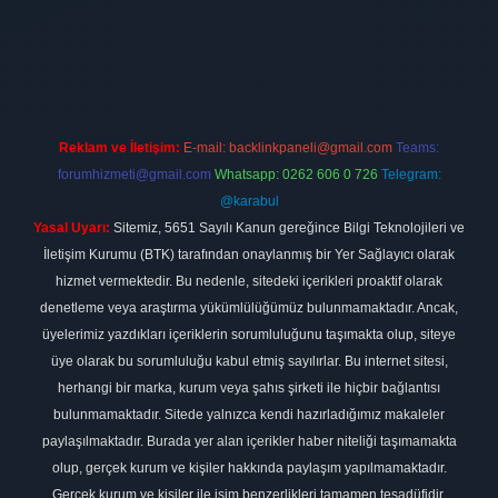
t
elexbett.net
Reklam ve İletişim:
E-mail:
backlinkpaneli@gmail.com
Teams:
forumhizmeti@gmail.com
Whatsapp: 0262 606 0 726
Telegram:
@karabul
Yasal Uyarı:
Sitemiz, 5651 Sayılı Kanun gereğince Bilgi Teknolojileri ve
İletişim Kurumu (BTK) tarafından onaylanmış bir Yer Sağlayıcı olarak
hizmet vermektedir. Bu nedenle, sitedeki içerikleri proaktif olarak
denetleme veya araştırma yükümlülüğümüz bulunmamaktadır. Ancak,
üyelerimiz yazdıkları içeriklerin sorumluluğunu taşımakta olup, siteye
üye olarak bu sorumluluğu kabul etmiş sayılırlar. Bu internet sitesi,
herhangi bir marka, kurum veya şahıs şirketi ile hiçbir bağlantısı
bulunmamaktadır. Sitede yalnızca kendi hazırladığımız makaleler
paylaşılmaktadır. Burada yer alan içerikler haber niteliği taşımamakta
olup, gerçek kurum ve kişiler hakkında paylaşım yapılmamaktadır.
Gerçek kurum ve kişiler ile isim benzerlikleri tamamen tesadüfidir.