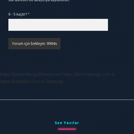
site adresim bu tarayıcıya kaydedilsin.
9 - 5 kaçtır?
*
https://www.bengaliforum.net
https://denizahsap.com.tr
https://cinefilm.com.tr
Sitemap
Sidebar
Son Yazılar