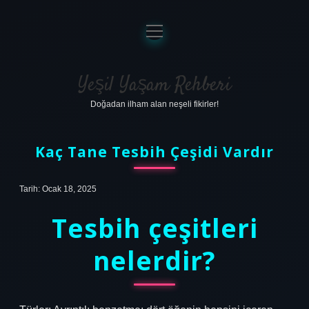
menüyü
aç
Anasayfa
Gizlilik Politikası
Yeşil Yaşam Rehberi
Doğadan ilham alan neşeli fikirler!
Yasal Uyarı
Hakkımızda
Kaç Tane Tesbih Çeşidi Vardır
Tarih: Ocak 18, 2025
Tesbih çeşitleri
nelerdir?