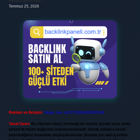
Kallavi kavun nasıl ?
Temmuz 25, 2026
Reklam ve İletişim:
Skype: live:.cid.575569c608265c69
Yasal Uyarı:
Bu internet sitesi, herhangi bir marka, kurum veya şahıs
şirketi ile hiçbir bağlantısı bulunmamaktadır. Sitede yalnızca kendi
hazırladığımız makaleler paylaşılmaktadır. Burada yer alan içerikler