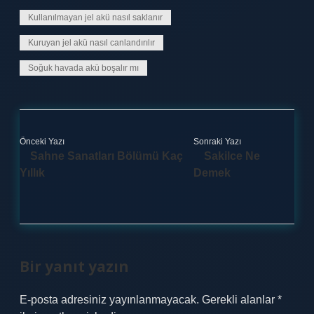
Kullanılmayan jel akü nasıl saklanır
Kuruyan jel akü nasıl canlandırılır
Soğuk havada akü boşalır mı
Önceki Yazı
Sonraki Yazı
Sahne Sanatları Bölümü Kaç
Sakilce Ne
Yıllık
Demek
Bir yanıt yazın
E-posta adresiniz yayınlanmayacak.
Gerekli alanlar
*