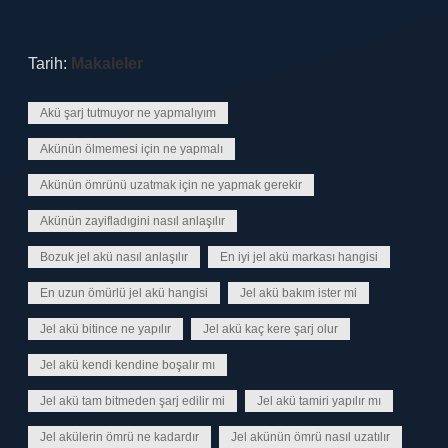
Tarih:
Makaleler
Akü şarj tutmuyor ne yapmalıyım
Akünün ölmemesi için ne yapmalı
Akünün ömrünü uzatmak için ne yapmak gerekir
Akünün zayifladıgini nasıl anlaşılır
Bozuk jel akü nasıl anlaşılır
En iyi jel akü markası hangisi
En uzun ömürlü jel akü hangisi
Jel akü bakım ister mi
Jel akü bitince ne yapılır
Jel akü kaç kere şarj olur
Jel akü kendi kendine boşalır mı
Jel akü tam bitmeden şarj edilir mi
Jel akü tamiri yapılır mı
Jel akülerin ömrü ne kadardır
Jel akünün ömrü nasıl uzatılır