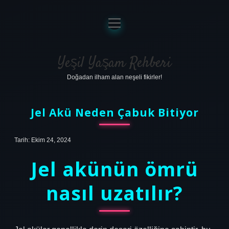
menüyü
aç
Anasayfa
Gizlilik Politikası
Yeşil Yaşam Rehberi
Doğadan ilham alan neşeli fikirler!
Yasal Uyarı
Hakkımızda
Jel Akü Neden Çabuk Bitiyor
Tarih: Ekim 24, 2024
Jel akünün ömrü
nasıl uzatılır?