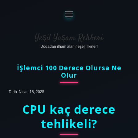
menüyü
aç
Anasayfa
Gizlilik Politikası
Yeşil Yaşam Rehberi
Doğadan ilham alan neşeli fikirler!
Yasal Uyarı
Hakkımızda
İŞlemci 100 Derece Olursa Ne
Olur
Tarih: Nisan 18, 2025
CPU kaç derece
tehlikeli?