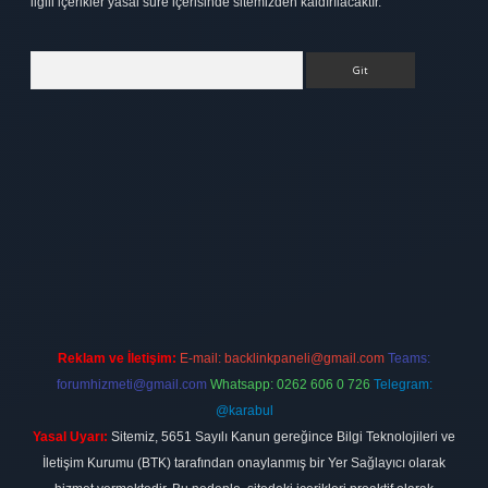
ilgili içerikler yasal süre içerisinde sitemizden kaldırılacaktır.
Arama
bet
elexbett.net
Reklam ve İletişim:
E-mail:
backlinkpaneli@gmail.com
Teams:
forumhizmeti@gmail.com
Whatsapp: 0262 606 0 726
Telegram:
@karabul
Yasal Uyarı:
Sitemiz, 5651 Sayılı Kanun gereğince Bilgi Teknolojileri ve
İletişim Kurumu (BTK) tarafından onaylanmış bir Yer Sağlayıcı olarak