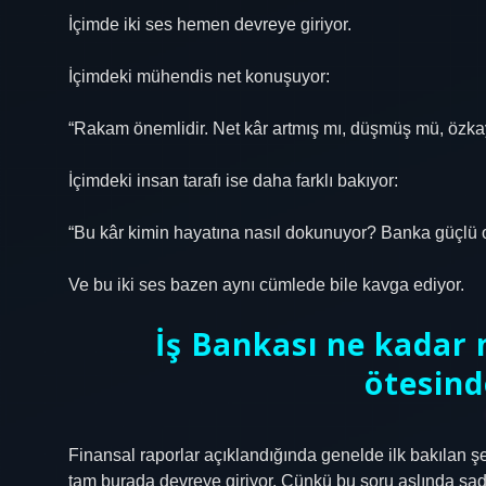
İçimde iki ses hemen devreye giriyor.
İçimdeki mühendis net konuşuyor:
“Rakam önemlidir. Net kâr artmış mı, düşmüş mü, özkayn
İçimdeki insan tarafı ise daha farklı bakıyor:
“Bu kâr kimin hayatına nasıl dokunuyor? Banka güçlü 
Ve bu iki ses bazen aynı cümlede bile kavga ediyor.
İş Bankası ne kadar 
ötesind
Finansal raporlar açıklandığında genelde ilk bakılan şe
tam burada devreye giriyor. Çünkü bu soru aslında sade