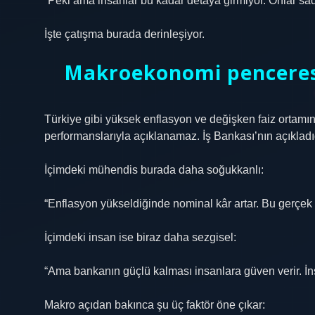
“Peki ama insanlar bu kadar detaya girmiyor. Onlar sade
İşte çatışma burada derinleşiyor.
Makroekonomi penceresi
Türkiye gibi yüksek enflasyon ve değişken faiz ortamı
performanslarıyla açıklanamaz. İş Bankası’nın açıkladı
İçimdeki mühendis burada daha soğukkanlı:
“Enflasyon yükseldiğinde nominal kâr artar. Bu gerçek 
İçimdeki insan ise biraz daha sezgisel:
“Ama bankanın güçlü kalması insanlara güven verir. İns
Makro açıdan bakınca şu üç faktör öne çıkar: