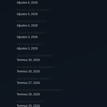
Ağustos 6, 2026
Kovacic maaşı ne kadar ?
Ağustos 5, 2026
Avantaj faul sayılır mı ?
Ağustos 4, 2026
7 Uzun Sure Nelerdir ?
Ağustos 3, 2026
340 hangi hesaptır ?
Ağustos 3, 2026
Şirket KDV nereden ödenir ?
Temmuz 30, 2026
23 baklavalı sac fiyatı nedir ?
Temmuz 30, 2026
Açık hava basıncı kaç hg ?
Temmuz 27, 2026
Kozmolojik kanıt ne demek felsefe ?
Temmuz 26, 2026
Kallavi kavun nasıl ?
Temmuz 25, 2026