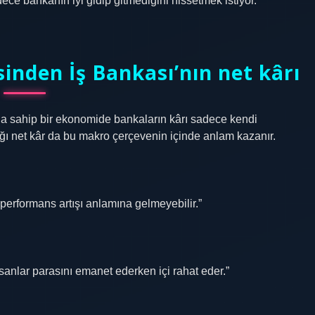
ce bankanın iyi gidip gitmediğini hissetmek istiyor.”
nden İş Bankası’nın net kârı
na sahip bir ekonomide bankaların kârı sadece kendi
ğı net kâr da bu makro çerçevenin içinde anlam kazanır.
performans artışı anlamına gelmeyebilir.”
anlar parasını emanet ederken içi rahat eder.”