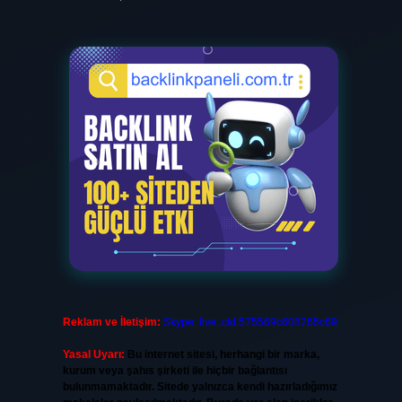
Reklam ve İletişim:
Skype: live:.cid.575569c608265c69
Yasal Uyarı:
Bu internet sitesi, herhangi bir marka,
kurum veya şahıs şirketi ile hiçbir bağlantısı
bulunmamaktadır. Sitede yalnızca kendi hazırladığımız