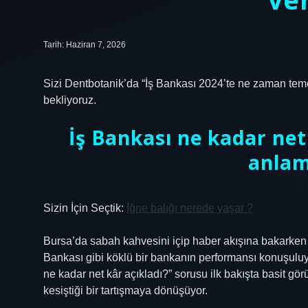
Tarih: Haziran 7, 2026
Sizi Dentbotanik’da “İş Bankası 2024’te ne zaman temet
bekliyoruz.
İş Bankası ne kadar ne
anlam
Sizin İçin Seçtik:
İğne balığı nerede yaşar ?
Bursa’da sabah kahvesini içip haber akışına bakarken gö
Bankası gibi köklü bir bankanın performansı konuşuluy
ne kadar net kâr açıkladı?” sorusu ilk bakışta basit gö
kesiştiği bir tartışmaya dönüşüyor.