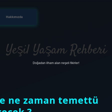
Hakkımızda
Yeşil Yaşam Rehberi
Doğadan ilham alan neşeli fikirler!
’te ne zaman temettü
recek ?