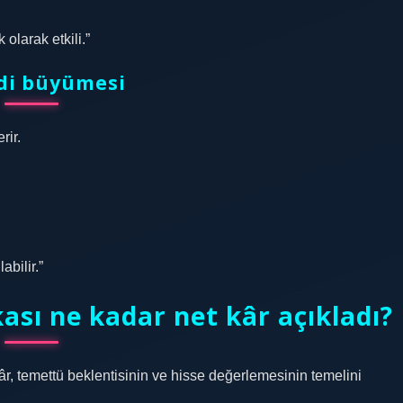
olarak etkili.”
edi büyümesi
rir.
abilir.”
ası ne kadar net kâr açıkladı?
âr, temettü beklentisinin ve hisse değerlemesinin temelini