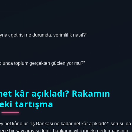
ak getirisi ne durumda, verimlilik nasıl?”
olunca toplum gerçekten güçleniyor mu?”
net kâr açıkladı? Rakamın
eki tartışma
y net kâr olur. “İş Bankası ne kadar net kâr açıkladı?” sorusu da
ce bir sayı arayışı değil; bankanın yıl içindeki performansının