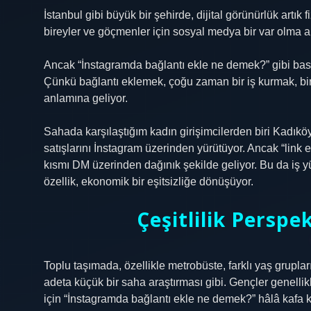
İstanbul gibi büyük bir şehirde, dijital görünürlük artı
bireyler ve göçmenler için sosyal medya bir var olma a
Ancak “İnstagramda bağlantı ekle ne demek?” gibi basit 
Çünkü bağlantı eklemek, çoğu zaman bir iş kurmak, b
anlamına geliyor.
Sahada karşılaştığım kadın girişimcilerden biri Kadıköy
satışlarını İnstagram üzerinden yürütüyor. Ancak “link 
kısmı DM üzerinden dağınık şekilde geliyor. Bu da iş yükün
özellik, ekonomik bir eşitsizliğe dönüşüyor.
Çeşitlilik Perspek
Toplu taşımada, özellikle metrobüste, farklı yaş grupl
adeta küçük bir saha araştırması gibi. Gençler genellikl
için “İnstagramda bağlantı ekle ne demek?” hâlâ kafa karı