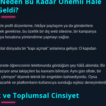
e Neden Bu Kadar Önemli Hale
Geldi?
le profil düzenleme, hikâye paylaşımı ya da gönderilere
ek gerekirse, bu özellik bir dış web sitesine, bir kampanya
edya hesabına yönlendirme yapmayı sağlar.
ital dünyada bir “kapı açmak” anlamına geliyor. O kapıdan
site öğrencisinin telefonunda gördüğüm şey hâlâ aklımda: Bir
yazıyor ama takipçileri bu kavramı bilmiyor. Aynı gün ofiste, bir
çıkmıyor” diyerek teknik bir engelden bahsediyordu. Oysa
yazarlık ve platformların kullanıcıya sunduğu eşitsiz deneyimlerdi
k ve Toplumsal Cinsiyet