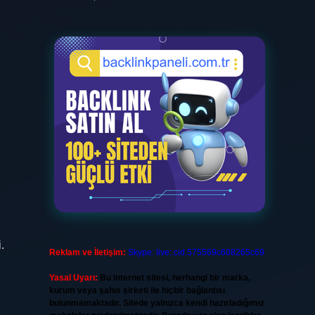
.
Reklam ve İletişim:
Skype: live:.cid.575569c608265c69
Yasal Uyarı:
Bu internet sitesi, herhangi bir marka,
kurum veya şahıs şirketi ile hiçbir bağlantısı
bulunmamaktadır. Sitede yalnızca kendi hazırladığımız