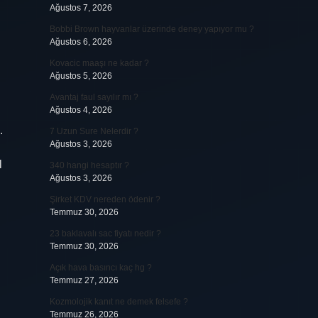
Ağustos 7, 2026
Bobbi Brown hayvanlar üzerinde deney yapıyor mu ?
Ağustos 6, 2026
Kovacic maaşı ne kadar ?
Ağustos 5, 2026
Avantaj faul sayılır mı ?
Ağustos 4, 2026
.
7 Uzun Sure Nelerdir ?
Ağustos 3, 2026
l
340 hangi hesaptır ?
Ağustos 3, 2026
Şirket KDV nereden ödenir ?
Temmuz 30, 2026
23 baklavalı sac fiyatı nedir ?
Temmuz 30, 2026
Açık hava basıncı kaç hg ?
Temmuz 27, 2026
Kozmolojik kanıt ne demek felsefe ?
Temmuz 26, 2026