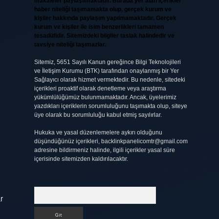
makaleler paylaşılmaktadır. Burada yer alan içerikler
haber niteliği taşımamakta olup, gerçek kurum ve
kişiler hakkında paylaşım yapılmamaktadır. Gerçek
kurum ve kişiler ile isim benzerlikleri tamamen
tesadüfidir. Sitemizdeki bilgiler taslak halindedir ve
tavsiye niteliği taşımazlar.
Sitemiz, 5651 Sayılı Kanun gereğince Bilgi Teknolojileri
ve İletişim Kurumu (BTK) tarafından onaylanmış bir Yer
Sağlayıcı olarak hizmet vermektedir. Bu nedenle, sitedeki
içerikleri proaktif olarak denetleme veya araştırma
yükümlülüğümüz bulunmamaktadır. Ancak, üyelerimiz
yazdıkları içeriklerin sorumluluğunu taşımakta olup, siteye
üye olarak bu sorumluluğu kabul etmiş sayılırlar.
Hukuka ve yasal düzenlemelere aykırı olduğunu
düşündüğünüz içerikleri,
backlinkpanelicomtr@gmail.com
adresine bildirmeniz halinde, ilgili içerikler yasal süre
içerisinde sitemizden kaldırılacaktır.
Arama
r