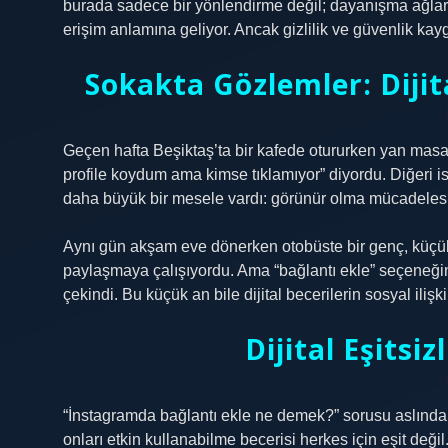
burada sadece bir yönlendirme değil; dayanışma ağları
erişim anlamına geliyor. Ancak gizlilik ve güvenlik kay
Sokakta Gözlemler: Dijit
Geçen hafta Beşiktaş’ta bir kafede otururken yan masada
profile koydum ama kimse tıklamıyor” diyordu. Diğeri
daha büyük bir mesele vardı: görünür olma mücadelesi
Aynı gün akşam eve dönerken otobüste bir genç, küçük 
paylaşmaya çalışıyordu. Ama “bağlantı ekle” seçeneğin
çekindi. Bu küçük an bile dijital becerilerin sosyal ilişki
Dijital Eşitsi
“İnstagramda bağlantı ekle ne demek?” sorusu aslında so
onları etkin kullanabilme becerisi herkes için eşit değil