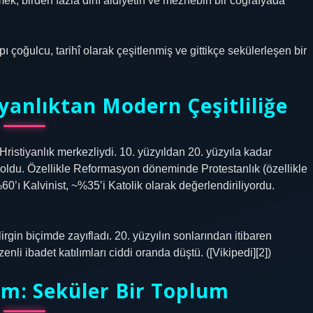
ek, birden fazla dinî aidiyetin ve mezhebin bir coğrafyada
 çoğulcu, tarihî olarak çeşitlenmiş ve gittikçe sekülerleşen bir
iyanlıktan Modern Çeşitliliğe
 Hristiyanlık merkezliydi. 10. yüzyıldan 20. yüzyıla kadar
i oldu. Özellikle Reformasyon döneminde Protestanlık (özellikle
%60’ı Kalvinist, ~%35’i Katolik olarak değerlendiriliyordu.
in biçimde zayıfladı. 20. yüzyılın sonlarından itibaren
enli ibadet katılımları ciddi oranda düştü. ([Vikipedi][2])
ım: Seküler Bir Toplum