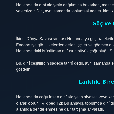
Hollanda’da dinî aidiyetin dağılımına bakarken, mezhep f
yetersizdir. Din, aynı zamanda toplumsal adalet, kimlik, 
Göç ve 
İkinci Dünya Savaşı sonrası Hollanda’ya göç hareketler
Endonezya gibi ülkelerden gelen işçiler ve göçmen a
Hollanda’daki Müslüman nüfusun büyük çoğunluğu Sün
Bu, dinî çeşitliliğin sadece tarihî değil, aynı zamanda 
gösterir.
Laiklik, Bi
Hollanda’da çoğu insan dinî aidiyetin siyaseti veya ka
olarak görür. ([Vikipedi][2]) Bu anlayış, toplumda dinî gr
alanında dengelenmesine dair tartışmalar yaratır.