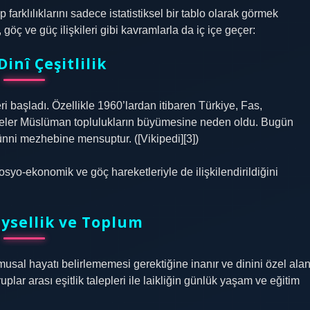
arklılıklarını sadece istatistiksel bir tablo olarak görmek
göç ve güç ilişkileri gibi kavramlarla da iç içe geçer:
Dinî Çeşitlilik
i başladı. Özellikle 1960’lardan itibaren Türkiye, Fas,
ileler Müslüman toplulukların büyümesine neden oldu. Bugün
ni mezhebine mensuptur. ([Vikipedi][3])
sosyo-ekonomik ve göç hareketleriyle de ilişkilendirildiğini
reysellik ve Toplum
musal hayatı belirlememesi gerektiğine inanır ve dinini özel ala
uplar arası eşitlik talepleri ile laikliğin günlük yaşam ve eğitim