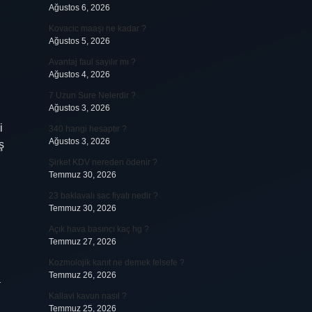
Ağustos 6, 2026
Kovacic maaşı ne kadar ?
Ağustos 5, 2026
Avantaj faul sayılır mı ?
Ağustos 4, 2026
7 Uzun Sure Nelerdir ?
Ağustos 3, 2026
i
340 hangi hesaptır ?
Ağustos 3, 2026
ş
Şirket KDV nereden ödenir ?
Temmuz 30, 2026
23 baklavalı sac fiyatı nedir ?
Temmuz 30, 2026
Açık hava basıncı kaç hg ?
Temmuz 27, 2026
Kozmolojik kanıt ne demek felsefe ?
Temmuz 26, 2026
a
Kallavi kavun nasıl ?
Temmuz 25, 2026