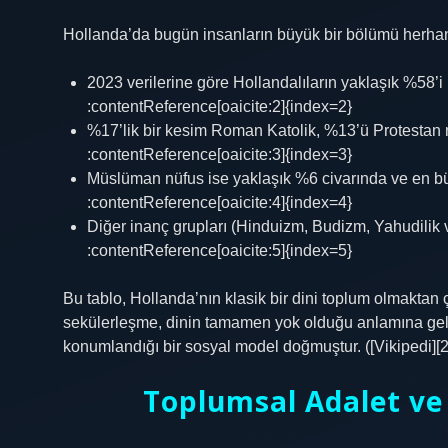
Hollanda’da bugün insanların büyük bir bölümü herhang
2023 verilerine göre Hollandalıların yaklaşık %58’i
:contentReference[oaicite:2]{index=2}
%17’lik bir kesim Roman Katolik, %13’ü Protestan m
:contentReference[oaicite:3]{index=3}
Müslüman nüfus ise yaklaşık %6 civarında ve en büy
:contentReference[oaicite:4]{index=4}
Diğer inanç grupları (Hinduizm, Budizm, Yahudilik 
:contentReference[oaicite:5]{index=5}
Bu tablo, Hollanda’nın klasik bir dini toplum olmaktan ç
sekülerleşme, dinin tamamen yok olduğu anlamına gelm
konumlandığı bir sosyal model doğmuştur. ([Vikipedi][2
Toplumsal Adalet
ve 