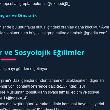
hepsel alt gruplar bulunur. ([Vikipedi][3])
nçlar ve Dinsizlik
ler de bulunur fakat nüfus içindeki oranları daha küçüktür. Aynı
ler, toplumun en büyük tek grup haline gelmiştir. ([gpedia.com]
 ve Sosyolojik Eğilimler
artışmayı gündeme getiriyor:
şı mı?
Bazı gençler dinden tamamen uzaklaşırken, diğerleri
endiriyor. :contentReference[oaicite:13]{index=13}
kle Müslüman toplulukların siyasi temsil, eğitim ve sosyal
te:14]{index=14}
ı din özgürlüğünü korurken, dinin kamusal hayattaki yerini
ontentReference[oaicite:15]{index=15}