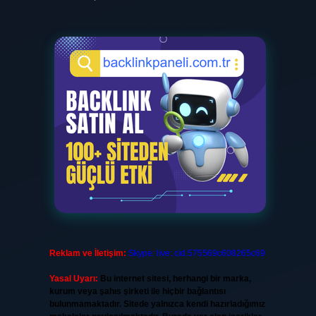
Reklam ve İletişim:
Skype: live:.cid.575569c608265c69
Yasal Uyarı:
Bu internet sitesi, herhangi bir marka,
kurum veya şahıs şirketi ile hiçbir bağlantısı
bulunmamaktadır. Sitede yalnızca kendi hazırladığımız