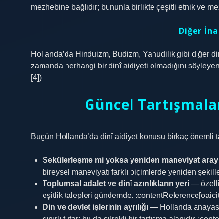
mezhebine bağlıdır; bununla birlikte çeşitli etnik ve mez
Diğer İna
Hollanda’da Hinduizm, Budizm, Yahudilik gibi diğer din
zamanda herhangi bir dinî aidiyeti olmadığını söyleyen
[4])
Güncel Tartışmalar
Bugün Hollanda’da dinî aidiyet konusu birkaç önemli t
Sekülerleşme mi yoksa yeniden maneviyat arayı
bireysel maneviyatı farklı biçimlerde yeniden şekill
Toplumsal adalet ve dinî azınlıkların yeri
— özelli
eşitlik talepleri gündemde. :contentReference[oaici
Din ve devlet işlerinin ayrılığı
— Hollanda anayasas
sınırlı tutar; bu da sürekli bir tartışma alanıdır. :c