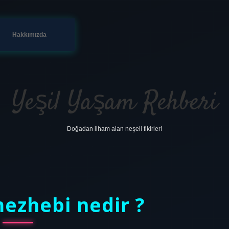
Hakkımızda
Yeşil Yaşam Rehberi
Doğadan ilham alan neşeli fikirler!
ezhebi nedir ?