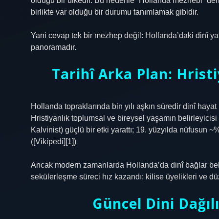
olduğu bir ülkedir. Bu nedenle “Hollanda mezhebi” dem
birlikte var olduğu bir durumu tanımlamak gibidir.
Yani cevap tek bir mezhep değil: Hollanda’daki dinî yapı
panoramadır.
Tarihî Arka Plan: Hrist
Hollanda topraklarında bin yılı aşkın süredir dinî hayat
Hristiyanlık toplumsal ve bireysel yaşamın belirleyicis
Kalvinist) güçlü bir etki yarattı; 19. yüzyılda nüfusun ~
([Vikipedi][1])
Ancak modern zamanlarda Hollanda’da dinî bağlar belirg
sekülerleşme süreci hız kazandı; kilise üyelikleri ve düz
Güncel Dini Dağıl