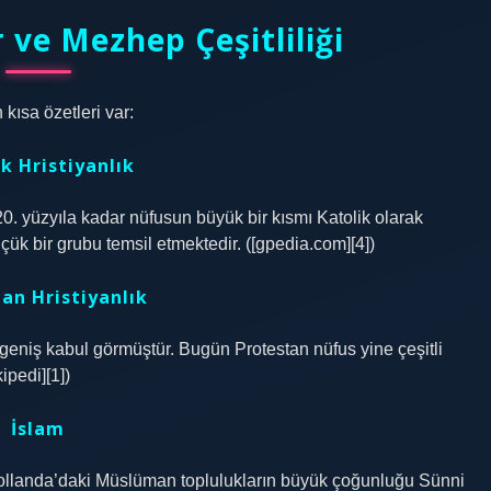
r
ve Mezhep Çeşitliliği
kısa özetleri var:
k Hristiyanlık
 20. yüzyıla kadar nüfusun büyük bir kısmı Katolik olarak
k bir grubu temsil etmektedir. ([gpedia.com][4])
an Hristiyanlık
geniş kabul görmüştür. Bugün Protestan nüfus yine çeşitli
ipedi][1])
İslam
Hollanda’daki Müslüman toplulukların büyük çoğunluğu Sünni