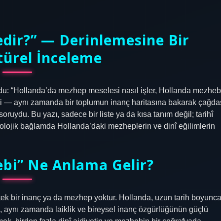
dir?” — Derinlemesine Bir
türel İnceleme
ordu: “Hollanda’da mezhep meselesi nasıl işler, Hollanda mezheb
ildi — aynı zamanda bir toplumun inanç haritasına bakarak çağda
oruydu. Bu yazı, sadece bir liste ya da kısa tanım değil; tarihî
yolojik bağlamda Hollanda’daki mezheplerin ve dinî eğilimlerin
bi” Ne Anlama Gelir?
tek bir inanç ya da mezhep yoktur. Hollanda, uzun tarih boyunc
ğı, aynı zamanda laiklik ve bireysel inanç özgürlüğünün güçlü