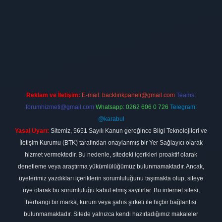
t
elexbett.net
Reklam ve İletişim:
E-mail:
backlinkpaneli@gmail.com
Teams:
forumhizmeti@gmail.com
Whatsapp: 0262 606 0 726
Telegram:
@karabul
Yasal Uyarı:
Sitemiz, 5651 Sayılı Kanun gereğince Bilgi Teknolojileri ve
İletişim Kurumu (BTK) tarafından onaylanmış bir Yer Sağlayıcı olarak
hizmet vermektedir. Bu nedenle, sitedeki içerikleri proaktif olarak
denetleme veya araştırma yükümlülüğümüz bulunmamaktadır. Ancak,
üyelerimiz yazdıkları içeriklerin sorumluluğunu taşımakta olup, siteye
üye olarak bu sorumluluğu kabul etmiş sayılırlar. Bu internet sitesi,
herhangi bir marka, kurum veya şahıs şirketi ile hiçbir bağlantısı
bulunmamaktadır. Sitede yalnızca kendi hazırladığımız makaleler