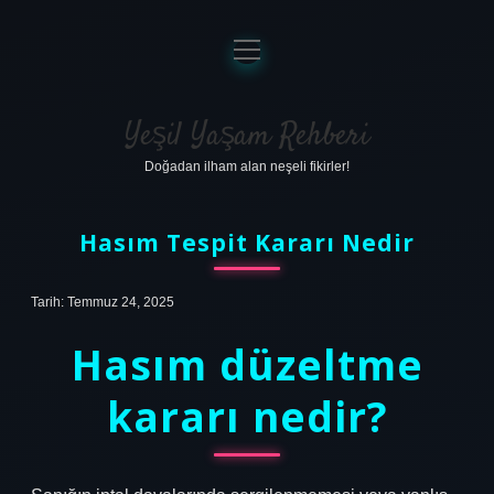
menüyü
aç
Anasayfa
Gizlilik Politikası
Yeşil Yaşam Rehberi
Doğadan ilham alan neşeli fikirler!
Yasal Uyarı
Hakkımızda
Hasım Tespit Kararı Nedir
Tarih: Temmuz 24, 2025
Hasım düzeltme
kararı nedir?