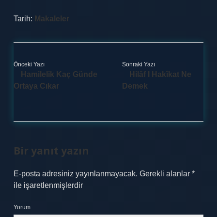
Tarih:
Makaleler
Önceki Yazı
Sonraki Yazı
Hamilelik Kaç Günde
Hilâf I Hakîkat Ne
Ortaya Cıkar
Demek
Bir yanıt yazın
E-posta adresiniz yayınlanmayacak.
Gerekli alanlar
*
ile işaretlenmişlerdir
Yorum