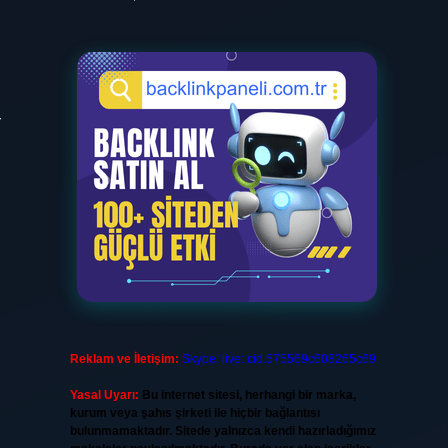
r
Reklam ve İletişim:
Skype: live:.cid.575569c608265c69
Yasal Uyarı:
Bu internet sitesi, herhangi bir marka,
kurum veya şahıs şirketi ile hiçbir bağlantısı
bulunmamaktadır. Sitede yalnızca kendi hazırladığımız