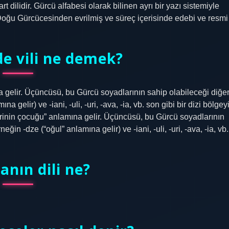
 dilidir. Gürcü alfabesi olarak bilinen ayrı bir yazı sistemiyle
Doğu Gürcücesinden evrilmiş ve süreç içerisinde edebi ve resmi
de vili ne demek?
amına gelir. Üçüncüsü, bu Gürcü soyadlarının sahip olabileceği diğe
 gelir) ve -iani, -uli, -uri, -ava, -ia, vb. son gibi bir dizi bölgey
ve “birinin çocuğu” anlamına gelir. Üçüncüsü, bu Gürcü soyadlarının
ğin -dze (“oğul” anlamına gelir) ve -iani, -uli, -uri, -ava, -ia, vb.
anın dili ne?