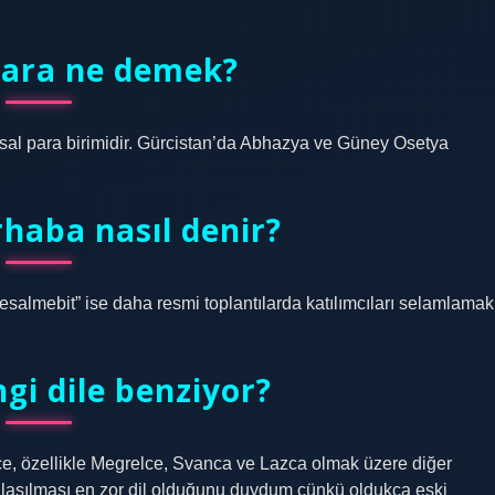
.
para ne demek?
sal para birimidir. Gürcistan’da Abhazya ve Güney Osetya
haba nasıl denir?
almebit” ise daha resmi toplantılarda katılımcıları selamlamak
gi dile benziyor?
cüce, özellikle Megrelce, Svanca ve Lazca olmak üzere diğer
anlaşılması en zor dil olduğunu duydum çünkü oldukça eski