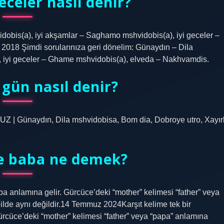
eceler nasıl denir?
idobis(a), iyi akşamlar – Saghamo mshvidobis(a), iyi geceler –
2018 Şimdi sorularınıza geri dönelim: Günaydın – Dila
, iyi geceler – Ghame mshvidobis(a), elveda – Nakhvamdis.
 gün nasıl denir?
naydın, Dila mshvidobisa, Bom dia, Dobroye utro, Xayırl
de baba ne demek?
ba anlamına gelir. Gürcüce’deki “mother” kelimesi “father” veya
lde aynı değildir.14 Temmuz 2024Karşıt kelime tek bir
rcüce’deki “mother” kelimesi “father” veya “papa” anlamına