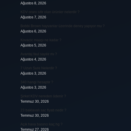
Ağustos 8, 2026
KDV oranı sıfır olan ürünler nelerdir ?
Ağustos 7, 2026
Bobbi Brown hayvanlar üzerinde deney yapıyor mu ?
Ağustos 6, 2026
Kovacic maaşı ne kadar ?
Ağustos 5, 2026
Avantaj faul sayılır mı ?
Ağustos 4, 2026
7 Uzun Sure Nelerdir ?
Ağustos 3, 2026
340 hangi hesaptır ?
Ağustos 3, 2026
Şirket KDV nereden ödenir ?
Temmuz 30, 2026
23 baklavalı sac fiyatı nedir ?
Temmuz 30, 2026
Açık hava basıncı kaç hg ?
Temmuz 27, 2026