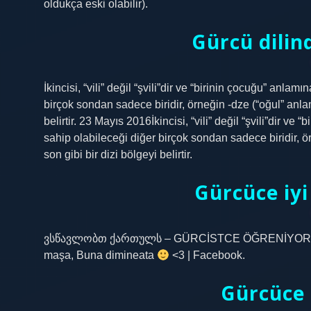
oldukça eski olabilir).
Gürcü dilin
İkincisi, “vili” değil “şvili”dir ve “birinin çocuğu” anl
birçok sondan sadece biridir, örneğin -dze (“oğul” anlamına
belirtir. 23 Mayıs 2016İkincisi, “vili” değil “şvili”dir 
sahip olabileceği diğer birçok sondan sadece biridir, örne
son gibi bir dizi bölgeyi belirtir.
Gürcüce iyi
ვსწავლობთ ქართულს – GÜRCİSTCE ÖĞRENİYORUZ | Gü
maşa, Buna dimineata
<3 | Facebook.
Gürcüce z