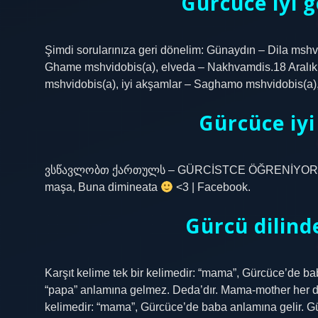
Gürcüce iyi g
Şimdi sorularınıza geri dönelim: Günaydın – Dila mshv
Ghame mshvidobis(a), elveda – Nakhvamdis.18 Aralık 
mshvidobis(a), iyi akşamlar – Saghamo mshvidobis(a)
Gürcüce iyi
ვსწავლობთ ქართულს – GÜRCİSTCE ÖĞRENİYORUZ | Gü
maşa, Buna dimineata
<3 | Facebook.
Gürcü dilin
Karşıt kelime tek bir kelimedir: “mama”, Gürcüce’de ba
“papa” anlamına gelmez. Deda’dır. Mama-mother her di
kelimedir: “mama”, Gürcüce’de baba anlamına gelir. Gü