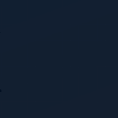
r
i
i