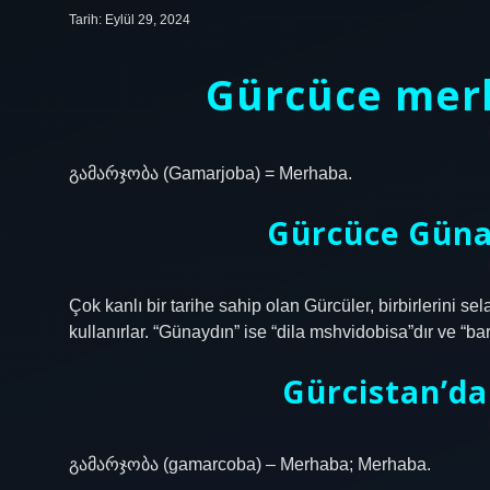
Tarih: Eylül 29, 2024
Gürcüce merh
გამარჯობა (Gamarjoba) = Merhaba.
Gürcüce Güna
Çok kanlı bir tarihe sahip olan Gürcüler, birbirlerini 
kullanırlar. “Günaydın” ise “dila mshvidobisa”dır ve “ba
Gürcistan’d
გამარჯობა (gamarcoba) – Merhaba; Merhaba.