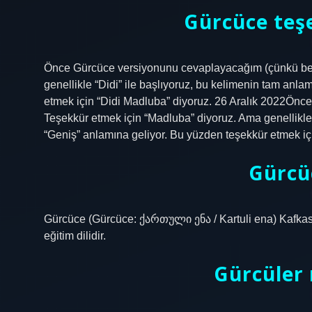
Gürcüce teşe
Önce Gürcüce versiyonunu cevaplayacağım (çünkü ben
genellikle “Didi” ile başlıyoruz, bu kelimenin tam anl
etmek için “Didi Madluba” diyoruz. 26 Aralık 2022Ön
Teşekkür etmek için “Madluba” diyoruz. Ama genellikle 
“Geniş” anlamına geliyor. Bu yüzden teşekkür etmek iç
Gürcü
Gürcüce (Gürcüce: ქართული ენა / Kartuli ena) Kafkasyalı
eğitim dilidir.
Gürcüler 