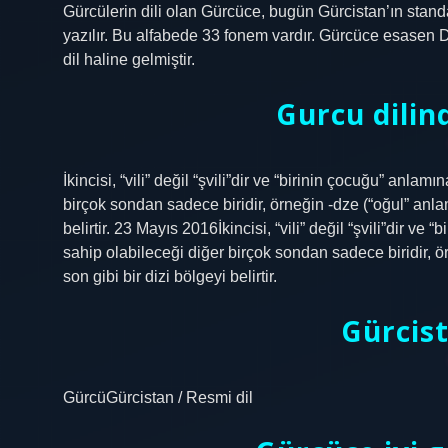
Gürcülerin dili olan Gürcüce, bugün Gürcistan’ın standart
yazılır. Bu alfabede 33 fonem vardır. Gürcüce esasen 
dil haline gelmiştir.
Gurcu dilin
İkincisi, “vili” değil “şvili”dir ve “birinin çocuğu” anl
birçok sondan sadece biridir, örneğin -dze (“oğul” anlamına
belirtir. 23 Mayıs 2016İkincisi, “vili” değil “şvili”dir 
sahip olabileceği diğer birçok sondan sadece biridir, örne
son gibi bir dizi bölgeyi belirtir.
Gürcist
GürcüGürcistan / Resmi dil