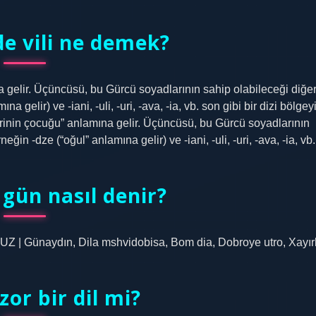
de vili ne demek?
amına gelir. Üçüncüsü, bu Gürcü soyadlarının sahip olabileceği diğe
 gelir) ve -iani, -uli, -uri, -ava, -ia, vb. son gibi bir dizi bölgey
ve “birinin çocuğu” anlamına gelir. Üçüncüsü, bu Gürcü soyadlarının
ğin -dze (“oğul” anlamına gelir) ve -iani, -uli, -uri, -ava, -ia, vb.
 gün nasıl denir?
naydın, Dila mshvidobisa, Bom dia, Dobroye utro, Xayırl
or bir dil mi?