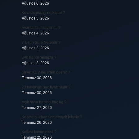
Ağustos 6, 2026
Kovacic maaşı ne kadar ?
Ağustos 5, 2026
Avantaj faul sayılır mı ?
Ağustos 4, 2026
7 Uzun Sure Nelerdir ?
Ağustos 3, 2026
340 hangi hesaptır ?
Ağustos 3, 2026
Şirket KDV nereden ödenir ?
Temmuz 30, 2026
23 baklavalı sac fiyatı nedir ?
Temmuz 30, 2026
Açık hava basıncı kaç hg ?
Temmuz 27, 2026
Kozmolojik kanıt ne demek felsefe ?
Temmuz 26, 2026
Kallavi kavun nasıl ?
Temmuz 25, 2026