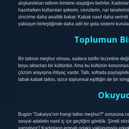
alışkanlıkları tatlının kimlere ulaştığını belirler. Kadı
hazırlarken kullanılan şekerin, cevizlerin, nar tanelerin
zincirine daha analitik bakar: Kabak nasıl daha verimli yeti
yaklaşım birleştiğinde daha adil bir gıda sistemi kuru
Toplumun Bir
Bir tatlının meşhur olması, sadece tarifin lezzetine deği
boyu aktarılan bir kültürdür. Ama bu kültürün korunması
çözüm arayışına ihtiyaç vardır. Tatlı, sofrada paylaşıl
tabak kabak tatlısı, sizce toplumsal eşitliğin de bir simg
Okuyuc
Bugün “Sakarya’nın hangi tatlısı meşhur?” sorusuna ceva
sosyal adaletin nasıl iç içe geçtiğini gördük. Şimdi söz
yansıtıyor? Kadınların empati odaklı yaklaşımıyla erkekl