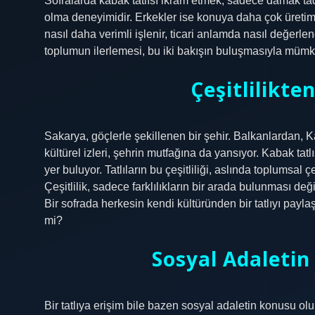
Sofralarda kabak tatlısı ikram etmek, sadece damak tad
olma deneyimidir. Erkekler ise konuya daha çok üretim, 
nasıl daha verimli işlenir, ticari anlamda nasıl değerlen
toplumun ilerlemesi, bu iki bakışın buluşmasıyla mümk
Çeşitlilikte
Sakarya, göçlerle şekillenen bir şehir. Balkanlardan, 
kültürel izleri, şehrin mutfağına da yansıyor. Kabak tatlı
yer buluyor. Tatlıların bu çeşitliliği, aslında toplumsal ç
Çeşitlilik, sadece farklılıkların bir arada bulunması de
Bir sofrada herkesin kendi kültüründen bir tatlıyı payla
mi?
Sosyal Adaletin
Bir tatlıya erişim bile bazen sosyal adaletin konusu ol