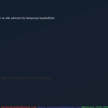
ve site adresim bu tarayıcıya kaydedilsin.
https://cinefilm.com.tr
Sitemap
:
backlinkpaneli@gmail.com
Teams:
forumhizmeti@gmail.com
Whatsapp: 0262 606