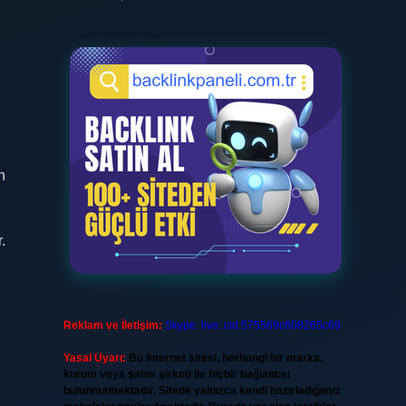
n
.
Reklam ve İletişim:
Skype: live:.cid.575569c608265c69
Yasal Uyarı:
Bu internet sitesi, herhangi bir marka,
kurum veya şahıs şirketi ile hiçbir bağlantısı
bulunmamaktadır. Sitede yalnızca kendi hazırladığımız