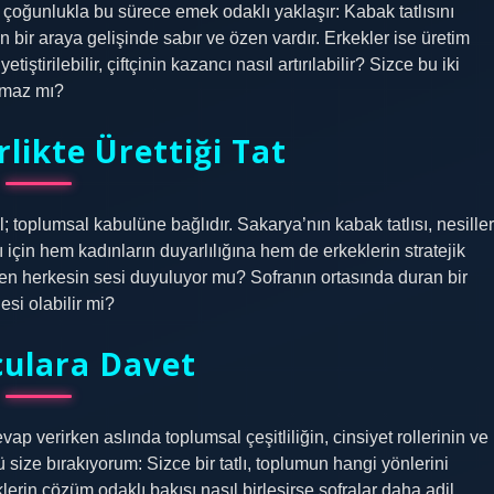
nlar çoğunlukla bu sürece emek odaklı yaklaşır: Kabak tatlısını
in bir araya gelişinde sabır ve özen vardır. Erkekler ise üretim
ştirilebilir, çiftçinin kazancı nasıl artırılabilir? Sizce bu iki
lamaz mı?
likte Ürettiği Tat
l; toplumsal kabulüne bağlıdır. Sakarya’nın kabak tatlısı, nesiller
 için hem kadınların duyarlılığına hem de erkeklerin stratejik
ırken herkesin sesi duyuluyor mu? Sofranın ortasında duran bir
esi olabilir mi?
ulara Davet
p verirken aslında toplumsal çeşitliliğin, cinsiyet rollerinin ve
ü size bırakıyorum: Sizce bir tatlı, toplumun hangi yönlerini
erin çözüm odaklı bakışı nasıl birleşirse sofralar daha adil,