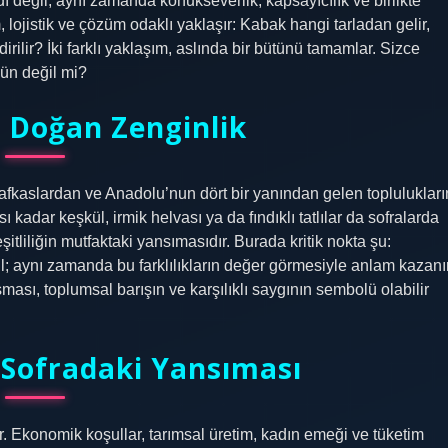
ı değil; aynı zamanda konukseverlik, kapsayıcılık ve birlikte
lojistik ve çözüm odaklı yaklaşır: Kabak hangi tarladan gelir,
dirilir? İki farklı yaklaşım, aslında bir bütünü tamamlar. Sizce
ün değil mi?
n Doğan Zenginlik
Kafkaslardan ve Anadolu’nun dört bir yanından gelen toplulukları
sı kadar keşkül, irmik helvası ya da fındıklı tatlılar da sofralarda
eşitliliğin mutfaktaki yansımasıdır. Burada kritik nokta şu:
ğil; aynı zamanda bu farklılıkların değer görmesiyle anlam kazanır
şması, toplumsal barışın ve karşılıklı saygının sembolü olabilir
 Sofradaki Yansıması
ur. Ekonomik koşullar, tarımsal üretim, kadın emeği ve tüketim