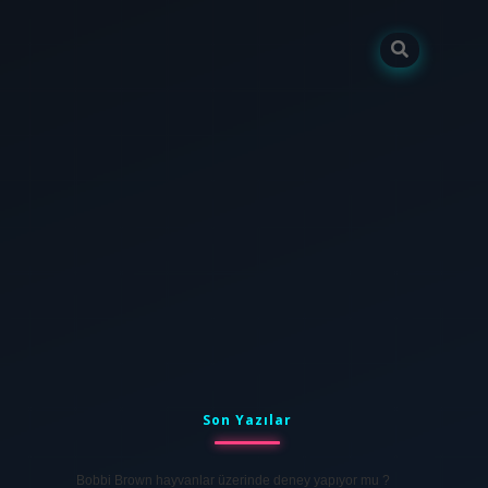
Sidebar
tulipbet
elexbett.net
Son Yazılar
Bobbi Brown hayvanlar üzerinde deney yapıyor mu ?