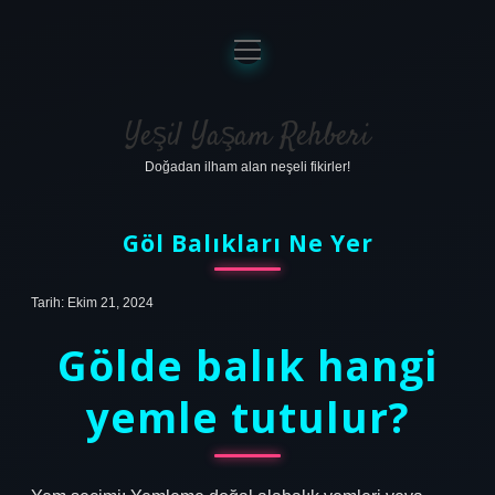
menüyü
aç
Anasayfa
Gizlilik Politikası
Yeşil Yaşam Rehberi
Doğadan ilham alan neşeli fikirler!
Yasal Uyarı
Hakkımızda
Göl Balıkları Ne Yer
Tarih: Ekim 21, 2024
Gölde balık hangi
yemle tutulur?