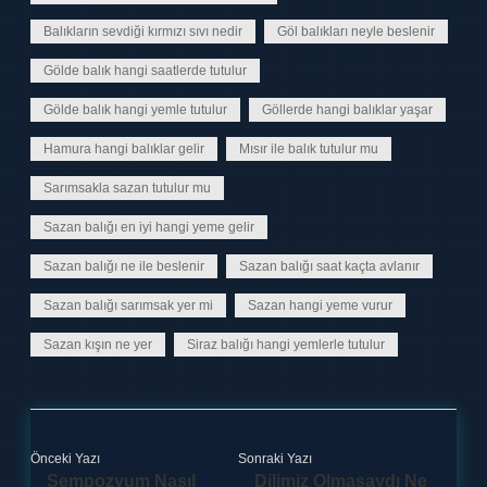
Balıkların sevdiği kırmızı sıvı nedir
Göl balıkları neyle beslenir
Gölde balık hangi saatlerde tutulur
Gölde balık hangi yemle tutulur
Göllerde hangi balıklar yaşar
Hamura hangi balıklar gelir
Mısır ile balık tutulur mu
Sarımsakla sazan tutulur mu
Sazan balığı en iyi hangi yeme gelir
Sazan balığı ne ile beslenir
Sazan balığı saat kaçta avlanır
Sazan balığı sarımsak yer mi
Sazan hangi yeme vurur
Sazan kışın ne yer
Siraz balığı hangi yemlerle tutulur
Önceki Yazı
Sonraki Yazı
Sempozyum Nasıl
Dilimiz Olmasaydı Ne