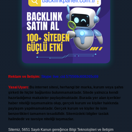
Reklam ve İletişim:
Skype: live:.cid.575569c608265c69
Yasal Uyarı:
Bu internet sitesi, herhangi bir marka, kurum veya şahıs
şirketi ile hiçbir bağlantısı bulunmamaktadır. Sitede yalnızca kendi
hazırladığımız makaleler paylaşılmaktadır. Burada yer alan içerikler
haber niteliği taşımamakta olup, gerçek kurum ve kişiler hakkında
paylaşım yapılmamaktadır. Gerçek kurum ve kişiler ile isim
benzerlikleri tamamen tesadüfidir. Sitemizdeki bilgiler taslak
halindedir ve tavsiye niteliği taşımazlar.
Sitemiz, 5651 Sayılı Kanun gereğince Bilgi Teknolojileri ve İletişim