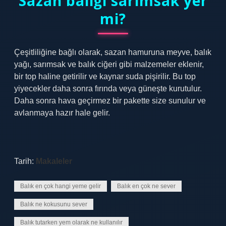
Sazan balığı sarımsak yer
mi?
Çeşitliliğine bağlı olarak, sazan hamuruna meyve, balık
yağı, sarımsak ve balık ciğeri gibi malzemeler eklenir,
bir top haline getirilir ve kaynar suda pişirilir. Bu top
yiyecekler daha sonra fırında veya güneşte kurutulur.
Daha sonra hava geçirmez bir pakette size sunulur ve
avlanmaya hazır hale gelir.
Tarih:
Makaleler
Balık en çok hangi yeme gelir
Balık en çok ne sever
Balık ne kokusunu sever
Balık tutarken yem olarak ne kullanılır