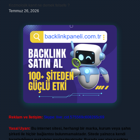
Kozmolojik kanıt ne demek felsefe ?
Temmuz 26, 2026
Reklam ve İletişim:
Skype: live:.cid.575569c608265c69
Yasal Uyarı:
Bu internet sitesi, herhangi bir marka, kurum veya şahıs
şirketi ile hiçbir bağlantısı bulunmamaktadır. Sitede yalnızca kendi
hazırladığımız makaleler paylaşılmaktadır. Burada yer alan içerikler