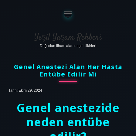
menüyü
aç
Anasayfa
Gizlilik Politikası
Yeşil Yaşam Rehberi
Doğadan ilham alan neşeli fikirler!
Yasal Uyarı
Hakkımızda
Genel Anestezi Alan Her Hasta
Entübe Edilir Mi
Tarih: Ekim 29, 2024
Genel anestezide
neden entübe