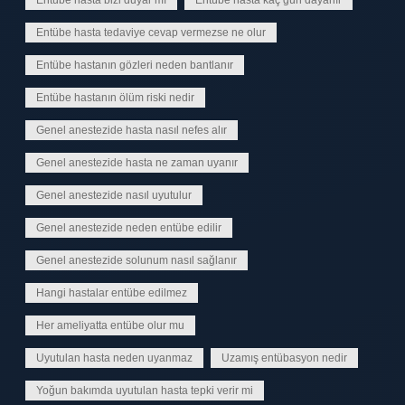
Entübe hasta bizi duyar mı
Entübe hasta kaç gün dayanır
Entübe hasta tedaviye cevap vermezse ne olur
Entübe hastanın gözleri neden bantlanır
Entübe hastanın ölüm riski nedir
Genel anestezide hasta nasıl nefes alır
Genel anestezide hasta ne zaman uyanır
Genel anestezide nasıl uyutulur
Genel anestezide neden entübe edilir
Genel anestezide solunum nasıl sağlanır
Hangi hastalar entübe edilmez
Her ameliyatta entübe olur mu
Uyutulan hasta neden uyanmaz
Uzamış entübasyon nedir
Yoğun bakımda uyutulan hasta tepki verir mi