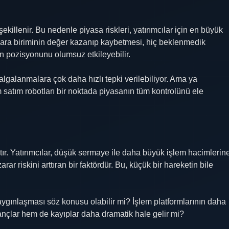
ekillenir. Bu nedenle piyasa riskleri, yatırımcılar için en büyük
r para biriminin değer kazanıp kaybetmesi, hiç beklenmedik
nın pozisyonunu olumsuz etkileyebilir.
dalgalanmalara çok daha hızlı tepki verilebiliyor. Ama ya
satım robotları bir noktada piyasanın tüm kontrolünü ele
çtır. Yatırımcılar, düşük sermaye ile daha büyük işlem hacimlerin
r riskini arttıran bir faktördür. Bu, küçük bir hareketin bile
ygınlaşması söz konusu olabilir mi? İşlem platformlarının daha
ançlar hem de kayıplar daha dramatik hale gelir mi?