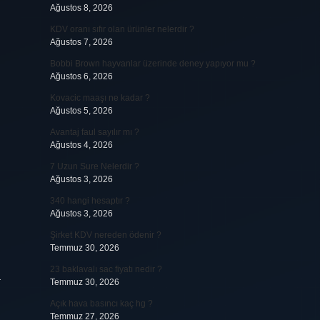
Ağustos 8, 2026
KDV oranı sıfır olan ürünler nelerdir ?
Ağustos 7, 2026
Bobbi Brown hayvanlar üzerinde deney yapıyor mu ?
Ağustos 6, 2026
Kovacic maaşı ne kadar ?
Ağustos 5, 2026
Avantaj faul sayılır mı ?
Ağustos 4, 2026
7 Uzun Sure Nelerdir ?
Ağustos 3, 2026
340 hangi hesaptır ?
Ağustos 3, 2026
Şirket KDV nereden ödenir ?
Temmuz 30, 2026
23 baklavalı sac fiyatı nedir ?
a
Temmuz 30, 2026
Açık hava basıncı kaç hg ?
Temmuz 27, 2026