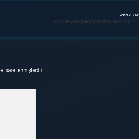
Sonraki Yaz
Uşak Ilıca Kaplıcaları arası kaç km ?
le işaretlenmişlerdir