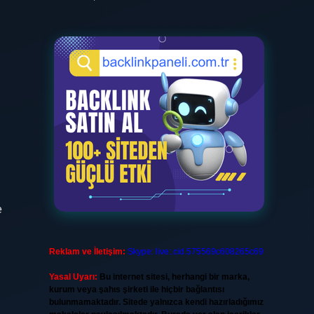
e
Reklam ve İletişim:
Skype: live:.cid.575569c608265c69
Yasal Uyarı:
Bu internet sitesi, herhangi bir marka,
kurum veya şahıs şirketi ile hiçbir bağlantısı
bulunmamaktadır. Sitede yalnızca kendi hazırladığımız