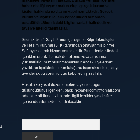
makaleler paylaşılmaktadır. Burada yer alan içerikler
haber niteliği taşımamakta olup, gerçek kurum ve
kişiler hakkında paylaşım yapılmamaktadır. Gerçek
kurum ve kişiler ile isim benzerlikleri tamamen
tesadüfidir. Sitemizdeki bilgiler taslak halindedir ve
tavsiye niteliği taşımazlar.
Sitemiz, 5651 Sayılı Kanun gereğince Bilgi Teknolojileri
ve İletişim Kurumu (BTK) tarafından onaylanmış bir Yer
Sağlayıcı olarak hizmet vermektedir. Bu nedenle, sitedeki
içerikleri proaktif olarak denetleme veya araştırma
yükümlülüğümüz bulunmamaktadır. Ancak, üyelerimiz
yazdıkları içeriklerin sorumluluğunu taşımakta olup, siteye
üye olarak bu sorumluluğu kabul etmiş sayılırlar.
Hukuka ve yasal düzenlemelere aykırı olduğunu
düşündüğünüz içerikleri,
backlinkpanelicomtr@gmail.com
adresine bildirmeniz halinde, ilgili içerikler yasal süre
içerisinde sitemizden kaldırılacaktır.
Arama
a